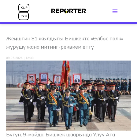
Skip
КЫР
to
РУС
content
Жеңиштин 81 жылдыгы: Бишкекте «Өлбөс полк»
жүрүшү жана митинг-реквием өттү
09.05.2026 | 12:33
Бүгүн, 9-майда, Бишкек шаарында Улуу Ата