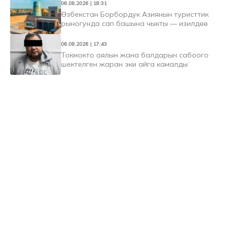
06.08.2026 | 18:31
Өзбекстан Борбордук Азиянын туристтик
рыногунда сап башына чыкты — изилдөө
06.08.2026 | 17:43
Токмокто аялын жана балдарын сабоого
шектелген жаран эки айга камалды