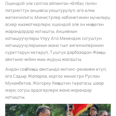
Ошондой эле салтка айланган «Өлбөс полк»
патриоттук акциясы уюштурулуп, ага өлкө
жетекчилиги, Министрлер кабинетинин мүчөлөрү,
аскер кызматкерлери, ошондой эле он миңдеген
жарандардар катышты. Акциянын
катышуучулары Улуу Ата Мекендик согуштун
катышуучуларынын жана тыл эмгекчилеринин
сүрөттөрүн көтөрүп, Түштүк дарбазадан Жеңиш
аянтына чейин жөө жүрүш жасашты.
Андан соң Жеңиш аянтында митинг-реквием өтүп,
ага Садыр Жапаров, коргоо министри Руслан
Мукамбетов, Жогорку Кеңештин төрагасы, шаар
мэри, согуш ардагерлери жана жарандар
катышты.