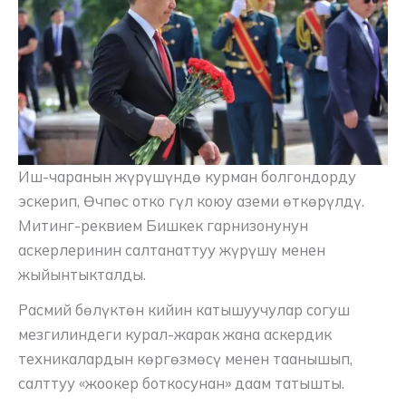
Иш-чаранын жүрүшүндө курман болгондорду
эскерип, Өчпөс отко гүл коюу аземи өткөрүлдү.
Митинг-реквием Бишкек гарнизонунун
аскерлеринин салтанаттуу жүрүшү менен
жыйынтыкталды.
Расмий бөлүктөн кийин катышуучулар согуш
мезгилиндеги курал-жарак жана аскердик
техникалардын көргөзмөсү менен таанышып,
салттуу «жоокер боткосунан» даам татышты.