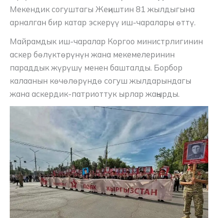
Мекендик согуштагы Жеңиштин 81 жылдыгына
арналган бир катар эскерүү иш-чаралары өттү.
Майрамдык иш-чаралар Коргоо министрлигинин
аскер бөлүктөрүнүн жана мекемелеринин
параддык жүрүшү менен башталды. Борбор
калаанын көчөлөрүндө согуш жылдарындагы
жана аскердик-патриоттук ырлар жаңырды.