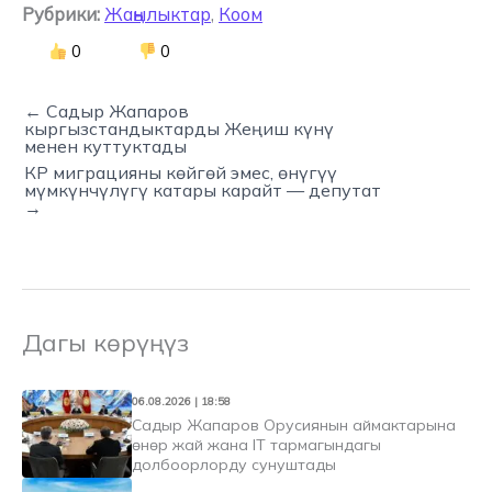
Рубрики:
Жаңылыктар
,
Коом
0
0
← Садыр Жапаров
кыргызстандыктарды Жеңиш күнү
менен куттуктады
КР миграцияны көйгөй эмес, өнүгүү
мүмкүнчүлүгү катары карайт — депутат
→
Дагы көрүңүз
06.08.2026 | 18:58
Садыр Жапаров Орусиянын аймактарына
өнөр жай жана IT тармагындагы
долбоорлорду сунуштады