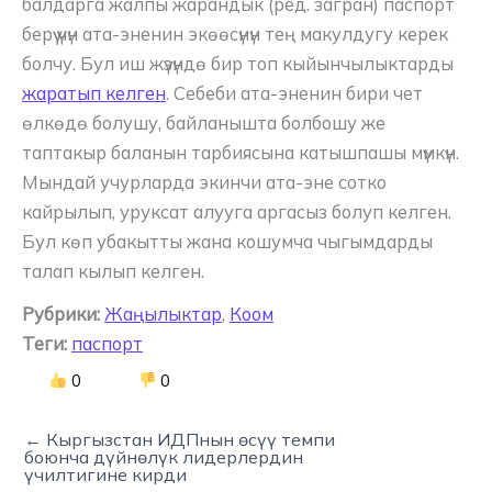
балдарга жалпы жарандык (ред. загран) паспорт
берүү үчүн ата-эненин экөөсүнүн тең макулдугу керек
болчу. Бул иш жүзүндө бир топ кыйынчылыктарды
жаратып келген
. Себеби ата-эненин бири чет
өлкөдө болушу, байланышта болбошу же
таптакыр баланын тарбиясына катышпашы мүмкүн.
Мындай учурларда экинчи ата-эне сотко
кайрылып, уруксат алууга аргасыз болуп келген.
Бул көп убакытты жана кошумча чыгымдарды
талап кылып келген.
Рубрики:
Жаңылыктар
,
Коом
Теги:
паспорт
0
0
← Кыргызстан ИДПнын өсүү темпи
боюнча дүйнөлүк лидерлердин
үчилтигине кирди