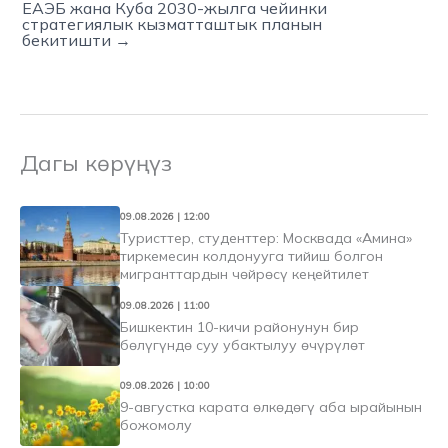
ЕАЭБ жана Куба 2030-жылга чейинки
стратегиялык кызматташтык планын
бекитишти →
Дагы көрүңүз
09.08.2026 | 12:00
Туристтер, студенттер: Москвада «Амина»
тиркемесин колдонууга тийиш болгон
мигранттардын чөйрөсү кеңейтилет
09.08.2026 | 11:00
Бишкектин 10-кичи районунун бир
бөлүгүндө суу убактылуу өчүрүлөт
09.08.2026 | 10:00
9-августка карата өлкөдөгү аба ырайынын
божомолу