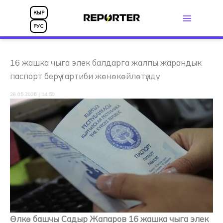
Skip
КЫР
to
РУС
content
16 жашка чыга элек балдарга жалпы жарандык
паспорт берүү тартиби жөнөкөйлөтүлдү
28.05.2026 | 14:50
Өлкө башчы Садыр Жапаров 16 жашка чыга элек