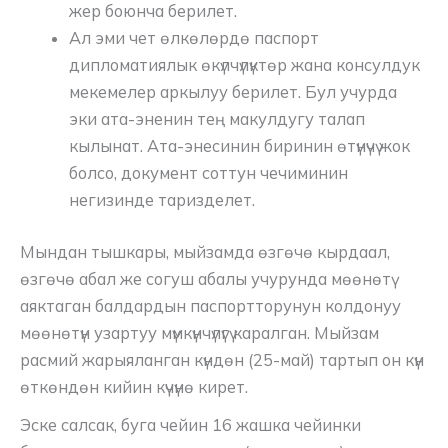
жер боюнча берилет.
Ал эми чет өлкөлөрдө паспорт
дипломатиялык өкүлчүлүктөр жана консулдук
мекемелер аркылуу берилет. Бул учурда
эки ата-эненин тең макулдугу талап
кылынат. Ата-энесинин биринин өтүнүчү жок
болсо, документ соттун чечиминин
негизинде таризделет.
Мындан тышкары, мыйзамда өзгөчө кырдаал,
өзгөчө абал же согуш абалы учурунда мөөнөтү
аяктаган балдардын паспортторунун колдонуу
мөөнөтүн узартуу мүмкүнчүлүгү каралган. Мыйзам
расмий жарыяланган күндөн (25-май) тартып он күн
өткөндөн кийин күчүнө кирет.
Эске салсак, буга чейин 16 жашка чейинки