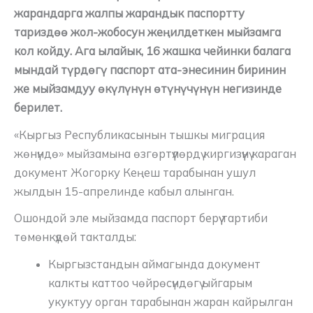
жарандарга жалпы жарандык паспортту
тариздөө жол-жобосун жеңилдеткен мыйзамга
кол койду. Ага ылайык, 16 жашка чейинки балага
мындай түрдөгү паспорт ата-энесинин биринин
же мыйзамдуу өкүлүнүн өтүнүчүнүн негизинде
берилет.
«Кыргыз Республикасынын тышкы миграция
жөнүндө» мыйзамына өзгөртүүлөрдү киргизүүнү караган
документ Жогорку Кеңеш тарабынан ушул
жылдын 15-апрелинде кабыл алынган.
Ошондой эле мыйзамда паспорт берүү тартиби
төмөнкүдөй такталды:
Кыргызстандын аймагында документ
калкты каттоо чөйрөсүндөгү ыйгарым
укуктуу орган тарабынан жаран кайрылган