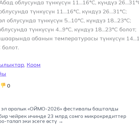
бад облусунда ​түнкүсүн 11…16°C, күндүз 26…31°
облусунда ​түнкүсүн 11…16°C, күндүз 26…31°C;
л облусунда түнкүсүн 5…10°C, күндүз 18…23°C;
блусунда түнкүсүн 4…9°C, күндүз 18…23°C болот;
шаарында абанын температурасы түнкүсүн 14…1
 болот.
ылыктар
,
Коом
йы
0
 эл аралык «ОЙМО-2026» фестивалы башталды
бир чейрек ичинде 23 млрд сомго микрокредиттер
о-талап эки эсеге өстү →