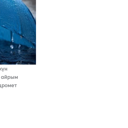
күн
н айрым
дромет