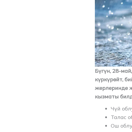
Бүгүн, 28-ма
күркүрөйт, б
жерлеринде ж
кызматы билд
Чүй обл
Талас о
Ош облу