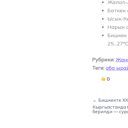
Жалал-А
Баткен 
Ысык-Кө
Нарын о
Бишкек 
25…27°C
Рубрики:
Жаң
Теги:
аба ыра
0
← Бишкекте XX
Кыргызстанда 
берилди — суро