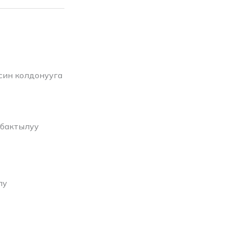
син колдонууга
убактылуу
лу