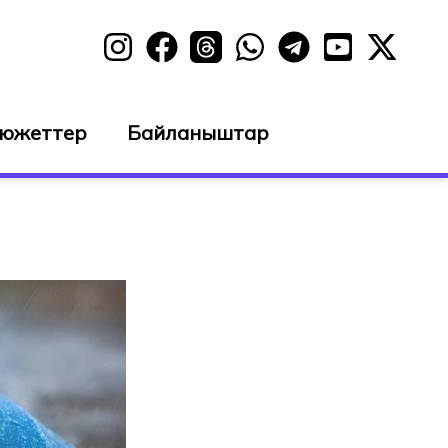
сюжеттер
Байланыштар