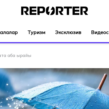
алалар
Туризм
Эксклюзив
Видео
ата аба ырайы