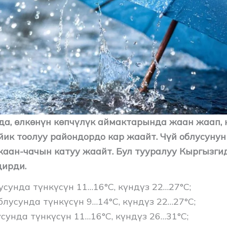
йда, өлкөнүн көпчүлүк аймактарында жаан жаап, 
ийик тоолуу райондордо кар жаайт. Чүй облусуну
аан-чачын катуу жаайт. Бул тууралуу Кыргызги
ирди.
усунда түнкүсүн 11…16°C, күндүз 22…27°C;
блусунда түнкүсүн 9…14°C, күндүз 22…27°C;
сунда ​түнкүсүн 11…16°C, күндүз 26…31°C;