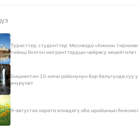
ңүз
Туристтер, студенттер: Москвада «Амина» тиркеме
тийиш болгон мигранттардын чөйрөсү кеңейтилет
Бишкектин 10-кичи районунун бир бөлүгүндө суу 
өчүрүлөт
9-августка карата өлкөдөгү аба ырайынын божомо