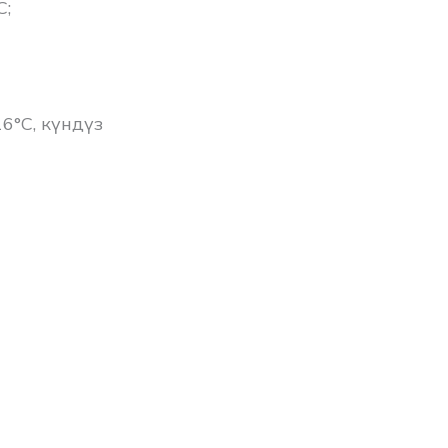
C;
6°C, күндүз