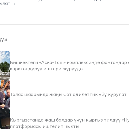
ылат →
ңүз
Бишкектеги «Аска-Таш» комплексинде фонтандар 
көрктөндүрүү иштери жүрүүдө
Талас шаарында жаңы Сот адилеттик үйү курулат
Кыргызстанда жаш балдар үчүн кыргыз тилдүү «Н
платформасы иштелип чыкты