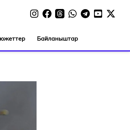
сюжеттер
Байланыштар