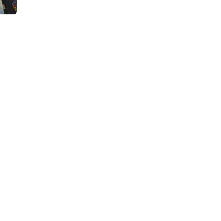
Элдик кабарчы
Маанилүү нерсени көрдүңүзбү?