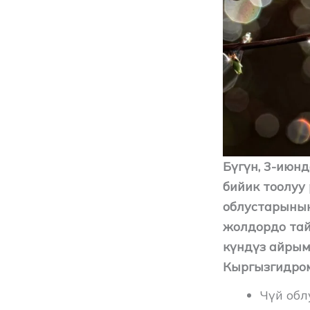
Бүгүн, 3-июн
бийик тоолуу
облустарынын
жолдордо тай
күндүз айрым 
Кыргызгидром
Чүй обл