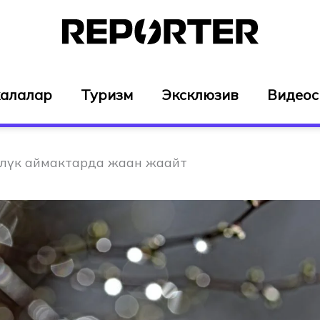
алалар
Туризм
Эксклюзив
Видео
үлүк аймактарда жаан жаайт