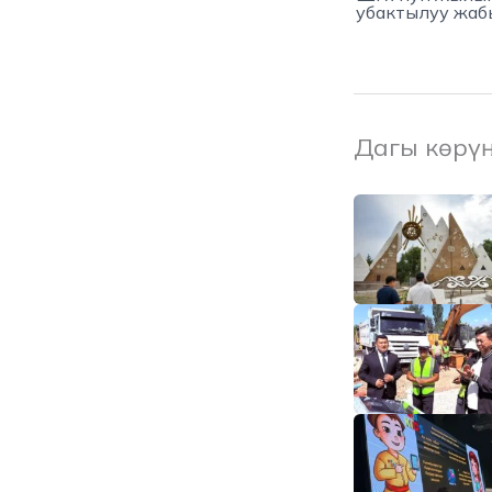
убактылуу жаб
Дагы көрү