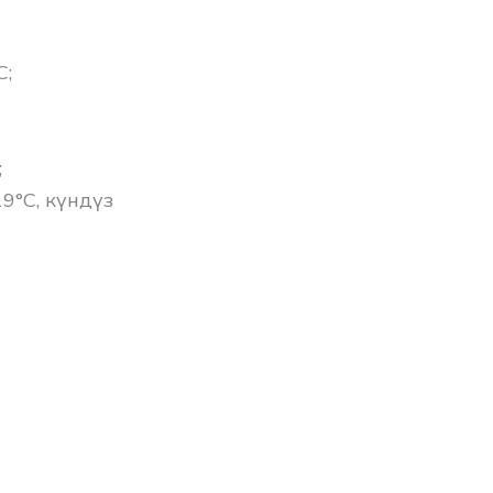
C;
;
9°C, күндүз