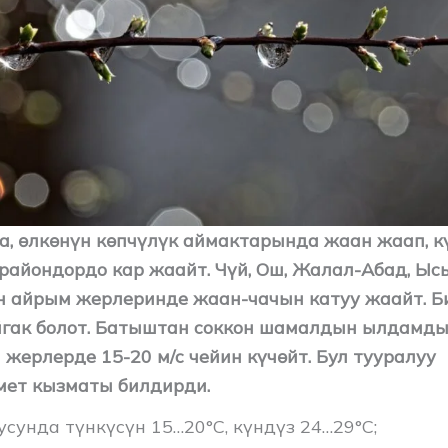
да, өлкөнүн көпчүлүк аймактарында жаан жаап, к
 райондордо кар жаайт. Чүй, Ош, Жалал-Абад, Ыс
 айрым жерлеринде жаан-чачын катуу жаайт. Б
гак болот. Батыштан соккон шамалдын ылдамдыг
жерлерде 15-20 м/с чейин күчөйт. Бул тууралуу
ет кызматы билдирди.
усунда түнкүсүн 15…20°C, күндүз 24…29°C;