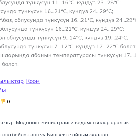
блусунда түнкүсүн 11…16°C, күндүз 23…28°C;
сунда ​түнкүсүн 16…21°C, күндүз 24…29°C;
бад облусунда ​түнкүсүн 16…21°C, күндүз 24…29°
облусунда ​түнкүсүн 16…21°C, күндүз 24…29°C;
л облусунда түнкүсүн 9…14°C, күндүз 19…24°C;
блусунда түнкүсүн 7…12°C, күндүз 17…22°C болот
шаарында абанын температурасы түнкүсүн 17…1
 болот.
ылыктар
,
Коом
йы
0
 чыр. Маданият министрлиги ведомстволор аралык
ына байланыштуу Бишкекте айрым жолдор