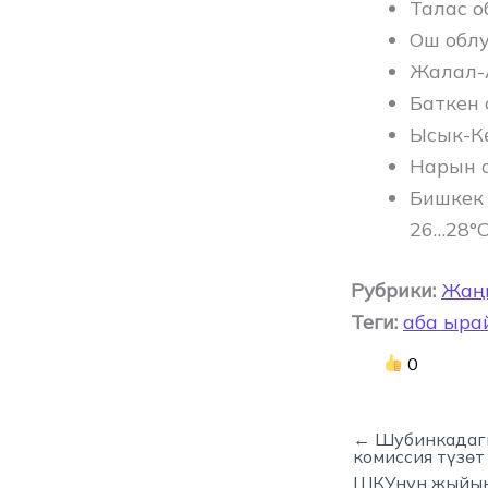
Талас о
Ош облу
Жалал-А
Баткен 
Ысык-Кө
Нарын о
Бишкек 
26…28°C
Рубрики:
Жаң
Теги:
аба ыра
0
← Шубинкадагы
комиссия түзөт
ШКУнун жыйын