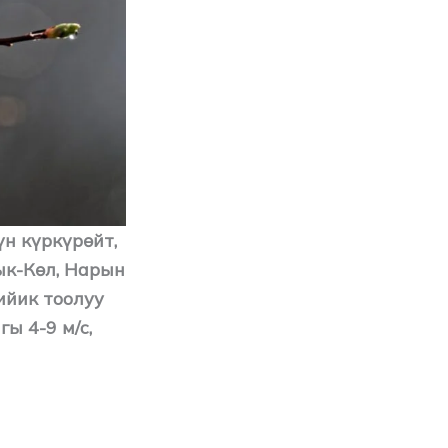
үн күркүрөйт,
ык-Көл, Нарын
ийик тоолуу
ы 4-9 м/с,