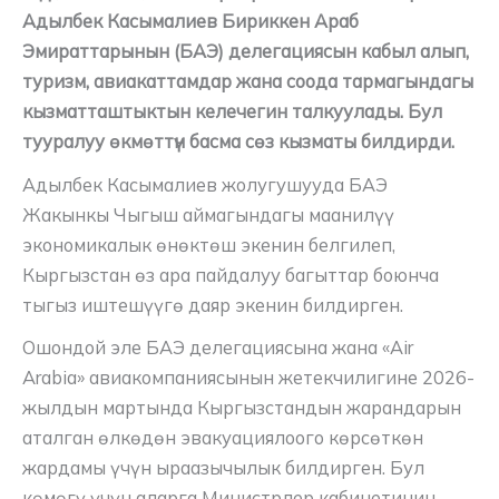
Адылбек Касымалиев Бириккен Араб
Эмираттарынын (БАЭ) делегациясын кабыл алып,
туризм, авиакаттамдар жана соода тармагындагы
кызматташтыктын келечегин талкуулады. Бул
тууралуу өкмөттүн басма сөз кызматы билдирди.
Адылбек Касымалиев жолугушууда БАЭ
Жакынкы Чыгыш аймагындагы маанилүү
экономикалык өнөктөш экенин белгилеп,
Кыргызстан өз ара пайдалуу багыттар боюнча
тыгыз иштешүүгө даяр экенин билдирген.
Ошондой эле БАЭ делегациясына жана «Air
Arabia» авиакомпаниясынын жетекчилигине 2026-
жылдын мартында Кыргызстандын жарандарын
аталган өлкөдөн эвакуациялоого көрсөткөн
жардамы үчүн ыраазычылык билдирген. Бул
көмөгү үчүн аларга Министрлер кабинетинин