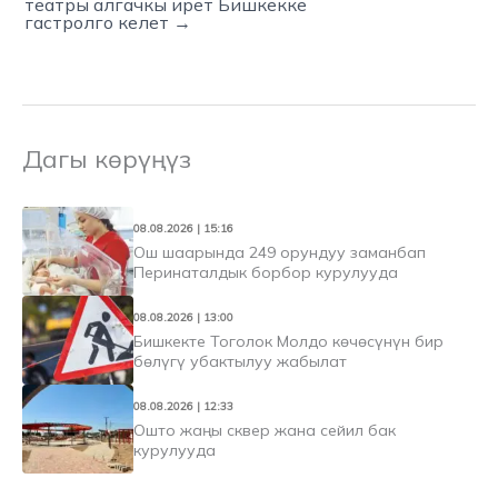
театры алгачкы ирет Бишкекке
гастролго келет →
Дагы көрүңүз
08.08.2026 | 15:16
Ош шаарында 249 орундуу заманбап
Перинаталдык борбор курулууда
08.08.2026 | 13:00
Бишкекте Тоголок Молдо көчөсүнүн бир
бөлүгү убактылуу жабылат
08.08.2026 | 12:33
Ошто жаңы сквер жана сейил бак
курулууда