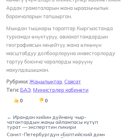
Ардак грамоталарын жана ыраазычылык
баракчаларын тапшырган.
Мындан тышкары тараптар Кыргызстанда
туризмди өнүктүрүү, авиакаттамдардын
географиясын кеңейтүү жана өлкөнүн
масштабдуу долбоорлоруна инвесторлорду
тартуу боюнча чараларды көрүүнү
макулдашышкан.
Рубрики:
Жаңылыктар
,
Саясат
Теги:
БАЭ
,
Министрлер кабинети
0
0
← Ирандан кийин дүйнөнү чыр-
чатактардын жаңы айлампасы күтүп
турат — эксперттин пикири
Санкт-Петербургдун «Балтийский дом»