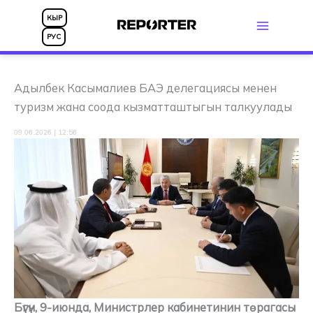
Skip
КЫР
to
РУС
content
Адылбек Касымалиев БАЭ делегациясы менен
туризм жана соода кызматташтыгын талкуулады
09.06.2026 | 12:56
Бүгүн, 9-июнда, Министрлер кабинетинин төрагасы