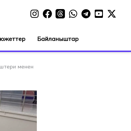
сюжеттер
Байланыштар
иштери менен