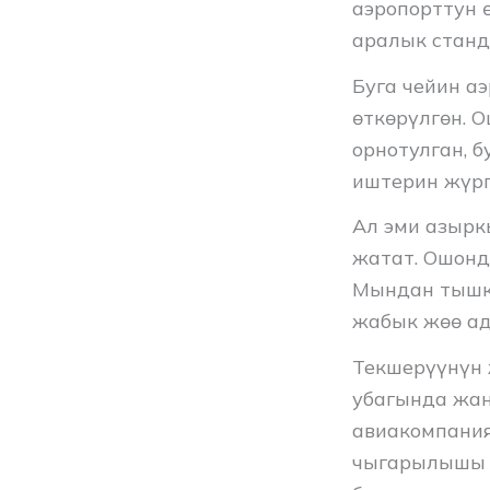
аэропорттун 
аралык стан
Буга чейин а
өткөрүлгөн. 
орнотулган, б
иштерин жүрг
Ал эми азырк
жатат. Ошонд
Мындан тышка
жабык жөө ад
Текшерүүнүн 
убагында жан
авиакомпания
чыгарылышы 