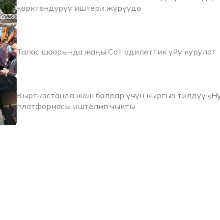
көрктөндүрүү иштери жүрүүдө
Талас шаарында жаңы Сот адилеттик үйү курулат
Кыргызстанда жаш балдар үчүн кыргыз тилдүү «Н
платформасы иштелип чыкты