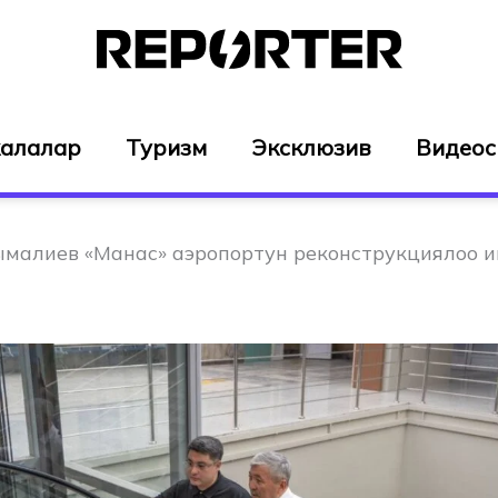
алалар
Туризм
Эксклюзив
Видео
малиев «Манас» аэропортун реконструкциялоо 