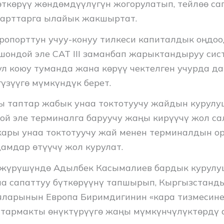
өткөрүү жөндөмдүүлүгүн жогорулатып, тейлөө са
дарттарга ылайык жакшыртат.
эропорттун учуу-конуу тилкеси капиталдык оңдо
Ошондой эле CAT III заманбап жарыктандыруу си
ул коюу туманда жана көрүү чектелген учурда да
үзүүгө мүмкүндүк берет.
ы таптар жабык унаа токтотуучу жайдын курулу
ой эле терминалга баруучу жаңы кирүүчү жол са
ры унаа токтотуучу жай менен терминалдын о
амдар өтүүчү жол курулат.
жүрүшүндө Адылбек Касымалиев бардык курулу
а сапаттуу бүткөрүүнү тапшырып, Кыргызстанд
ларынын Европа Биримдигинин «кара тизмесине
тармакты өнүктүрүүгө жаңы мүмкүнчүлүктөрдү 