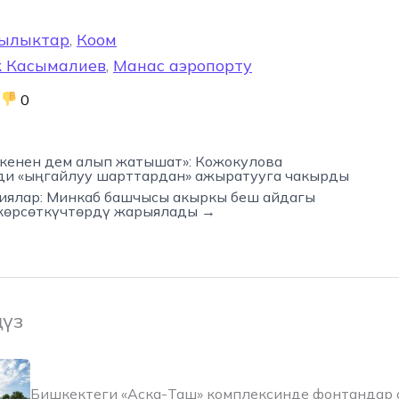
ылыктар
,
Коом
 Касымалиев
,
Манас аэропорту
0
 кенен дем алып жатышат»: Кожокулова
ди «ыңгайлуу шарттардан» ажыратууга чакырды
иялар: Минкаб башчысы акыркы беш айдагы
көрсөткүчтөрдү жарыялады →
ңүз
Бишкектеги «Аска-Таш» комплексинде фонтандар 