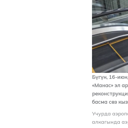
Бүгүн, 16-ию
«Манас» эл а
реконструкци
басма сөз кы
Учурда аэроп
алкагында аэ