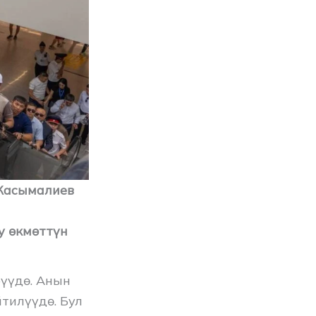
 Касымалиев
у өкмөттүн
үүдө. Анын
тилүүдө. Бул