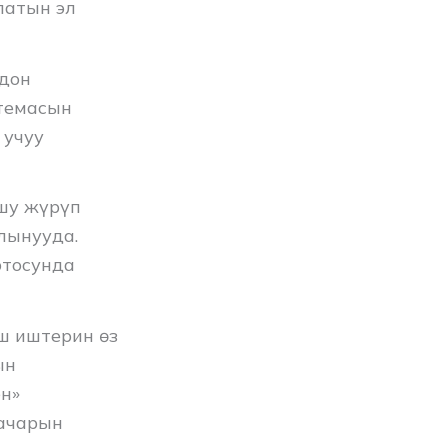
патын эл
одон
стемасын
 учуу
шу жүрүп
лынууда.
ртосунда
ш иштерин өз
ын
н»
ачарын