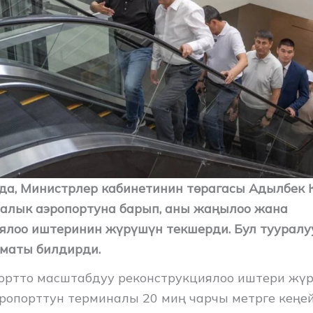
нда, Министрлер кабинетинин төрагасы Адылбек
ралык аэропортуна барып, аны жаңылоо жана
ялоо иштеринин жүрүшүн текшерди. Бул тууралу
зматы билдирди.
ортто масштабдуу реконструкциялоо иштери жүр
ропорттун терминалы 20 миң чарчы метрге кеңей