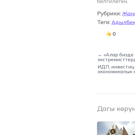
белгилеген.
Рубрики:
Жаң
Теги:
Адылбек
0
← «Алар бизде
экстремисттер
ИДП, инвестиц
экономикалык 
Дагы көрү