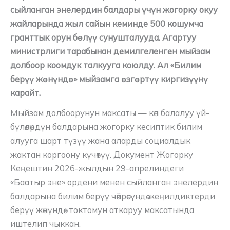
сыйланган энелердин балдары үчүн жогорку окуу
жайларында жыл сайын кеминде 500 кошумча
гранттык орун бөлүү сунушталууда. Агартуу
министрлиги тарабынан демилгеленген мыйзам
долбоор коомдук талкууга коюлду. Ал «Билим
берүү жөнүндө» мыйзамга өзгөртүү киргизүүнү
карайт.
Мыйзам долбоорунун максаты — көп балалуу үй-
бүлөлөрдүн балдарына жогорку кесиптик билим
алууга шарт түзүү жана аларды социалдык
жактан коргоону күчөтүү. Документ Жогорку
Кеңештин 2026-жылдын 29-апрелиндеги
«Баатыр эне» ордени менен сыйланган энелердин
балдарына билим берүү чөйрөсүндө жеңилдиктерди
берүү жөнүндө» токтомун аткаруу максатында
иштелип чыккан.