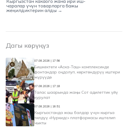
Кыргызстан какаого жана ири иш-
чаралар үчүн товарларга бажы
жеңилдиктерин алды →
Дагы көрүңүз
07.08.2026 | 17:56
Бишкектеги «Аска-Таш» комплексинде
фонтандар оңдолуп, көрктөндүрүү иштери
жүрүүдө
07.08.2026 | 17:18
Талас шаарында жаңы Сот адилеттик үйү
курулат
07.08.2026 | 16:51
Кыргызстанда жаш балдар үчүн кыргыз
тилдүү «Нуркидс» платформасы иштелип
чыкты