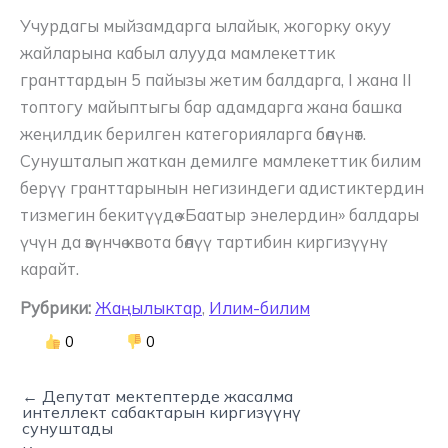
Учурдагы мыйзамдарга ылайык, жогорку окуу
жайларына кабыл алууда мамлекеттик
гранттардын 5 пайызы жетим балдарга, I жана II
топтогу майыптыгы бар адамдарга жана башка
жеңилдик берилген категорияларга бөлүнөт.
Сунушталып жаткан демилге мамлекеттик билим
берүү гранттарынын негизиндеги адистиктердин
тизмегин бекитүүдө «Баатыр энелердин» балдары
үчүн да өзүнчө квота бөлүү тартибин киргизүүнү
карайт.
Рубрики:
Жаңылыктар
,
Илим-билим
0
0
← Депутат мектептерде жасалма
интеллект сабактарын киргизүүнү
сунуштады