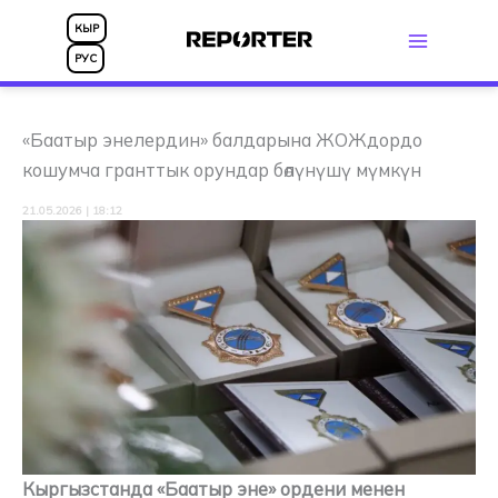
Skip
КЫР
to
РУС
content
«Баатыр энелердин» балдарына ЖОЖдордо
кошумча гранттык орундар бөлүнүшү мүмкүн
21.05.2026 | 18:12
Кыргызстанда «Баатыр эне» ордени менен