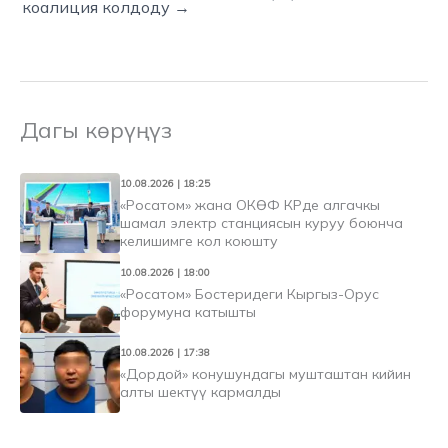
коалиция колдоду →
Дагы көрүңүз
10.08.2026 | 18:25
«Росатом» жана ОКӨФ КРде алгачкы
шамал электр станциясын куруу боюнча
келишимге кол коюшту
10.08.2026 | 18:00
«Росатом» Бостеридеги Кыргыз-Орус
форумуна катышты
10.08.2026 | 17:38
«Дордой» конушундагы мушташтан кийин
алты шектүү кармалды