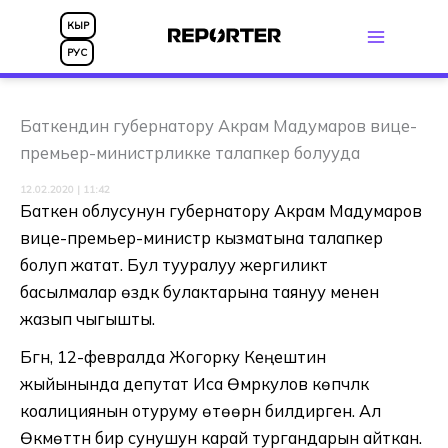
Skip
КЫР
to
РУС
content
Баткендин губернатору Акрам Мадумаров вице-
премьер-министрликке талапкер болууда
12.02.2020 | 11:42
Баткен облусунун губернатору Акрам Мадумаров
вице-премьер-министр кызматына талапкер
болуп жатат. Бул тууралуу жергиликтүү
басылмалар өздүк булактарына таянуу менен
жазып чыгышты.
Бүгүн, 12-февралда Жогорку Кеңештин
жыйынында депутат Иса Өмүркулов көпчүлүк
коалициянын отуруму өтөөрүн билдирген. Ал
Өкмөттүн бир сунушун карай тургандарын айткан.