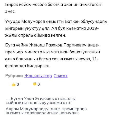
Бирок кайсы маселе боюнча экенин ачыктаган
эмес.
Учурда Мадумаров өкмөттүн Баткен облусундагы
ыйгарым укуктуу өлүлү. Ал бул кызматка 2019-
жылы апрель айында келген.
Буга чейин Жеңиш Разаков Парпиевич вице-
премьер-министр кызматынан бошотулганын
өлкө башчынын басма сөз кызматы кечээ, 11-
февралда билдирген.
Рубрики:
Жаңылыктар
,
Саясат
0
0
← Бүгүн Улан Эгизбаев атындагы
сыйлыкты тапшыруу аземи өтөт
Акрам Мадумаровду вице-премьерлик
кызматы талапкерлигине көпчүлүк