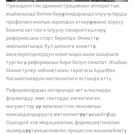
Президенттик администрациянын аппараттык
жыйынында билим берүү уюмдарында окуучуларды
профилактикалык кароодон өткөрүүнү жана оорусу
боюнча каттоого алууну санариптештирүү
реформасына старт берилди. Өкмөттүн
маалыматында, бул демилге өкмөттүк
акселераторлордун алкагында ишке ашырыла
турган үч реформанын бири болуп саналат. Жыйын
Министрлер кабинетинин төрагасы Адылбек
Касымалиевдин жетекчилиги астында өттү.
Реформалардын катарында чет өлкөлөрдө
формалдуу эмес сектордо эмгектенген
мигранттар үчүн мамлекеттик пенсиялык
камсыздандырууга жеткиликтүүлүктү кеңейтүү бар.
Ошондой эле медициналык, фармацевтикалык
ишмердүүлүктү лицензиялоо процессин жөнөкөйлөтүү