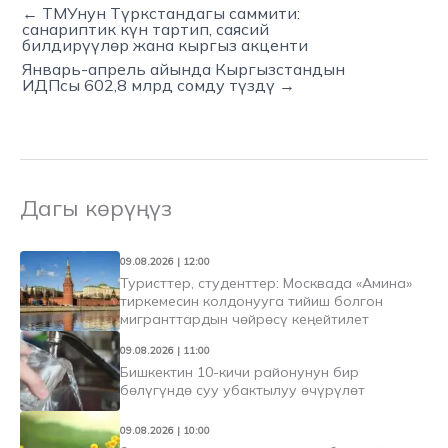
← ТМУнун Түркстандагы саммити:
санариптик күн тартип, саясий
билдирүүлөр жана кыргыз акценти
Январь-апрель айында Кыргызстандын
ИДПсы 602,8 млрд сомду түздү →
Дагы көрүңүз
09.08.2026 | 12:00
Туристтер, студенттер: Москвада «Амина»
тиркемесин колдонууга тийиш болгон
мигранттардын чөйрөсү кеңейтилет
09.08.2026 | 11:00
Бишкектин 10-кичи районунун бир
бөлүгүндө суу убактылуу өчүрүлөт
09.08.2026 | 10:00