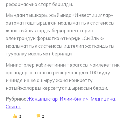
реформасына старт берилди.
Мындан тышкары, жыйында «Инвестициялар»
автоматташтырылган маалыматтык системасы
жана сыйлыктарды берүү процесстерин
электрондук форматка өткөрүү үчүн «Сыйлык»
маалыматтык системасы иштелип жаткандыгы
тууралуу маалымат берилди.
Министрлер кабинетинин төрагасы мамлекеттик
органдарга аталган реформаларды 100 күндүн
ичинде ишке ашыруу жана конкреттүү
натыйжаларды көрсөтүү тапшырмасын берди.
Рубрики:
Жаңылыктар
,
Илим-билим
,
Медицина
,
Саясат
0
0