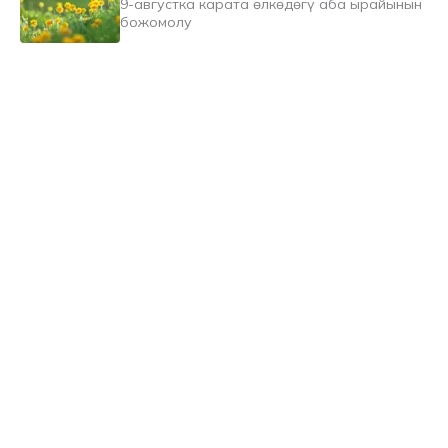
9-августка карата өлкөдөгү аба ырайынын
божомолу