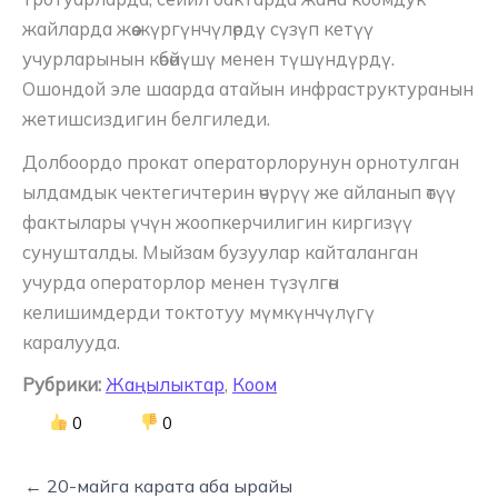
жайларда жөө жүргүнчүлөрдү сүзүп кетүү
учурларынын көбөйүшү менен түшүндүрдү.
Ошондой эле шаарда атайын инфраструктуранын
жетишсиздигин белгиледи.
Долбоордо прокат операторлорунун орнотулган
ылдамдык чектегичтерин өчүрүү же айланып өтүү
фактылары үчүн жоопкерчилигин киргизүү
сунушталды. Мыйзам бузуулар кайталанган
учурда операторлор менен түзүлгөн
келишимдерди токтотуу мүмкүнчүлүгү
каралууда.
Рубрики:
Жаңылыктар
,
Коом
0
0
← 20-майга карата аба ырайы