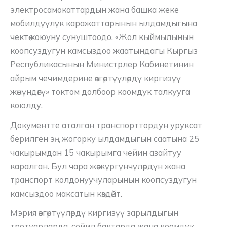
электросамокаттардын жана башка жеке
мобилдүүлүк каражаттарынын ылдамдыгына
чектөө коюуну сунуштоодо. «Жол кыймылынын
коопсуздугун камсыздоо жаатындагы Кыргыз
Республикасынын Министрлер Кабинетинин
айрым чечимдерине өзгөртүүлөрдү киргизүү
жөнүндөгү» токтом долбоор коомдук талкууга
коюлду.
Документте аталган транспорттордун уруксат
берилген эң жогорку ылдамдыгын саатына 25
чакырымдан 15 чакырымга чейин азайтуу
каралган. Бул чара жөө жүргүнчүлөрдүн жана
транспорт колдонуучуларынын коопсуздугун
камсыздоо максатын көздөйт.
Мэрия өзгөртүүлөрдү киргизүү зарылдыгын
тротуарларда, сейил бактарда жана коомдук