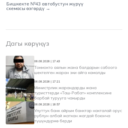
Бишкекте №43 автобустун жүрүү
схемасы өзгөрдү →
Дагы көрүңүз
06.08.2026 | 17:43
Токмокто аялын жана балдарын сабоого
шектелген жаран эки айга камалды
06.08.2026 | 17:21
Министрлик жарандарды жана
туристтерди «Таш-Рабат» комплексине
барбай турууга чакырды
06.08.2026 | 16:57
Улуттук банк айрым банктар накталай орус
рублун албай жаткан жагдай боюнча
түшүндүрмө берди