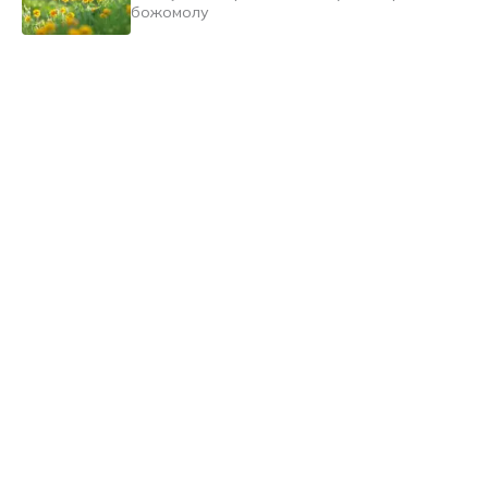
божомолу