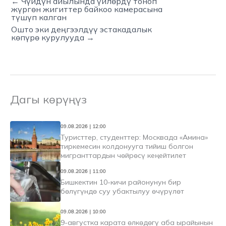
← Чүйдүн айылында үйлөрдү тоноп
жүргөн жигиттер байкоо камерасына
түшүп калган
Ошто эки деңгээлдүү эстакадалык
көпүрө курулууда →
Дагы көрүңүз
09.08.2026 | 12:00
Туристтер, студенттер: Москвада «Амина»
тиркемесин колдонууга тийиш болгон
мигранттардын чөйрөсү кеңейтилет
09.08.2026 | 11:00
Бишкектин 10-кичи районунун бир
бөлүгүндө суу убактылуу өчүрүлөт
09.08.2026 | 10:00
9-августка карата өлкөдөгү аба ырайынын