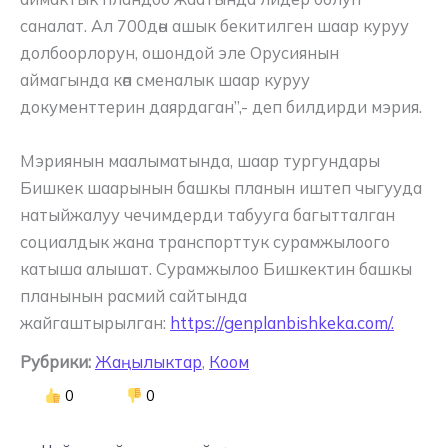
саналат. Ал 700дөн ашык бекитилген шаар куруу
долбоорлорун, ошондой эле Орусиянын
аймагында көп сменалык шаар куруу
документтерин даярдаган”,- деп билдирди мэрия.
Мэриянын маалыматында, шаар тургундары
Бишкек шаарынын башкы планын иштеп чыгууда
натыйжалуу чечимдерди табууга багытталган
социалдык жана транспорттук сурамжылоого
катыша алышат. Сурамжылоо Бишкектин башкы
планынын расмий сайтында
жайгаштырылган:
https://genplanbishkeka.com/.
Рубрики:
Жаңылыктар
,
Коом
0
0