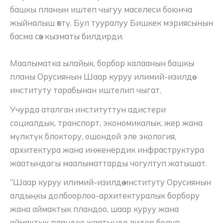
башкы планын иштеп чыгуу маселеси боюнча
жыйналыш өттү. Бул тууралуу Бишкек мэриясынын
басма сөз кызматы билдирди.
Маалыматка ылайык, борбор калаанын башкы
планы Орусиянын Шаар куруу илимий-изилдөө
институту тарабынан иштелип чыгат.
Учурда аталган институттун адистери
социалдык, транспорт, экономикалык, жер жана
мүлктүк блоктору, ошондой эле экология,
архитектура жана инженердик инфраструктура
жаатындагы маалыматтарды чогултуп жатышат.
“Шаар куруу илимий-изилдөө институту Орусиянын
алдыңкы долбоорлоо-архитектуралык борбору
жана аймактык пландоо, шаар куруу жана
аймактык пландоо жаатында лидер болуп