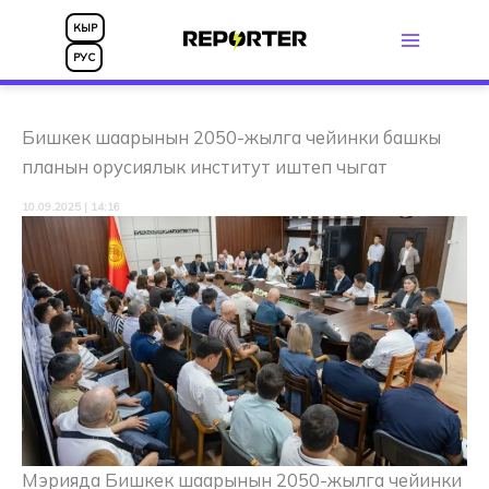
Skip
КЫР
to
РУС
content
Бишкек шаарынын 2050-жылга чейинки башкы
планын орусиялык институт иштеп чыгат
10.09.2025 | 14:16
Мэрияда Бишкек шаарынын 2050-жылга чейинки