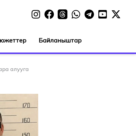
сюжеттер
Байланыштар
ара алууга