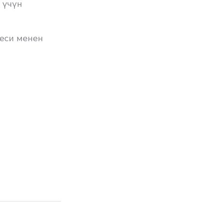
 үчүн
еси менен