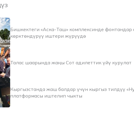
ңүз
Бишкектеги «Аска-Таш» комплексинде фонтандар 
көрктөндүрүү иштери жүрүүдө
Талас шаарында жаңы Сот адилеттик үйү курулат
Кыргызстанда жаш балдар үчүн кыргыз тилдүү «Н
платформасы иштелип чыкты