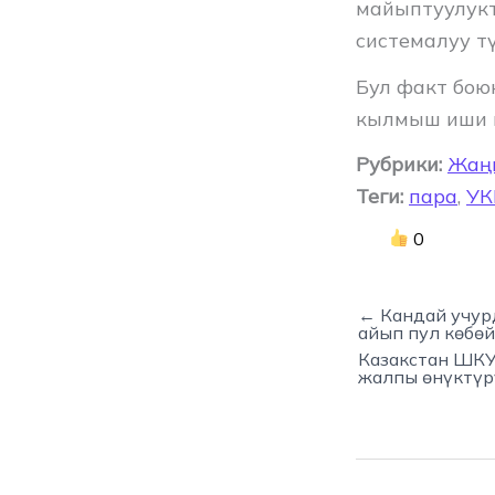
майыптуулукт
системалуу т
Бул факт бою
кылмыш иши к
Рубрики:
Жаң
Теги:
пара
,
УК
0
← Кандай учур
айып пул көбө
Казакстан ШКУ
жалпы өнүктүр