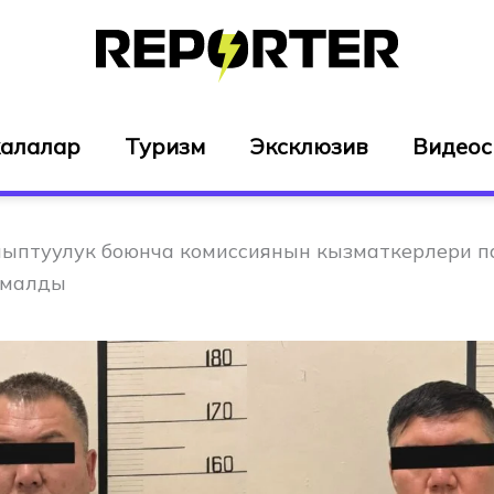
алалар
Туризм
Эксклюзив
Видео
ыптуулук боюнча комиссиянын кызматкерлери п
рмалды