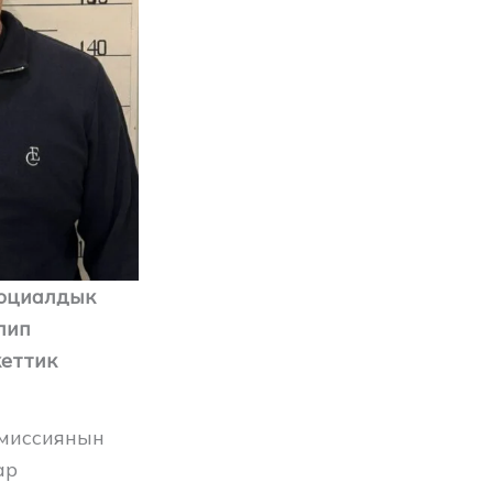
социалдык
лип
кеттик
миссиянын
ар