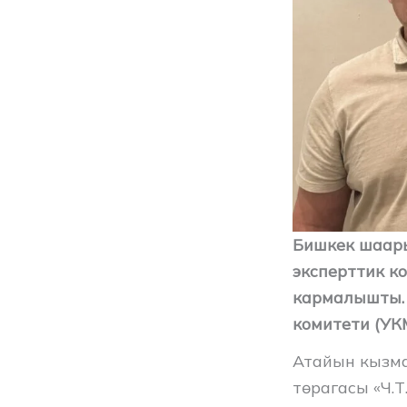
Бишкек шаар
эксперттик к
кармалышты. 
комитети (УК
Атайын кызм
төрагасы «Ч.Т