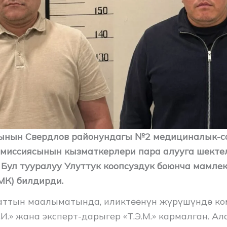
ынын Свердлов районундагы №2 медициналык-
омиссиясынын кызматкерлери пара алууга шекте
Бул тууралуу Улуттук коопсуздук боюнча мамле
МК) билдирди.
аттын маалыматында, иликтөөнүн жүрүшүндө ко
.И.» жана эксперт-дарыгер «Т.Э.М.» кармалган. Ал