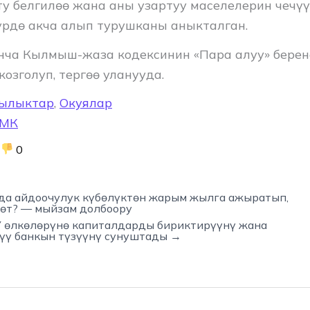
у белгилөө жана аны узартуу маселелерин чечүү
үрдө акча алып турушканы аныкталган.
нча Кылмыш-жаза кодексинин «Пара алуу» берен
озголуп, тергөө уланууда.
ылыктар
,
Окуялар
МК
0
да айдоочулук күбөлүктөн жарым жылга ажыратып,
йөт? — мыйзам долбоору
 өлкөлөрүнө капиталдарды бириктирүүнү жана
үү банкын түзүүнү сунуштады →