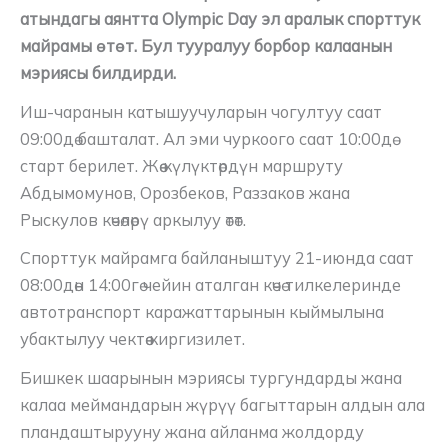
атындагы аянтта Olympic Day эл аралык спорттук
майрамы өтөт. Бул тууралуу борбор калаанын
мэриясы билдирди.
Иш-чаранын катышуучуларын чогултуу саат
09:00дө башталат. Ал эми чуркоого саат 10:00дө
старт берилет. Жөө күлүктөрдүн маршруту
Абдымомунов, Орозбеков, Раззаков жана
Рыскулов көчөлөрү аркылуу өтөт.
Спорттук майрамга байланыштуу 21-июнда саат
08:00дөн 14:00гө чейин аталган көчө тилкелеринде
автотранспорт каражаттарынын кыймылына
убактылуу чектөө киргизилет.
Бишкек шаарынын мэриясы тургундарды жана
калаа меймандарын жүрүү багыттарын алдын ала
пландаштырууну жана айланма жолдорду