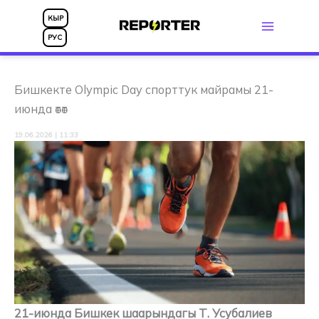
Skip
КЫР
to
РУС
content
Бишкекте Olympic Day спорттук майрамы 21-
июнда өтөт
19.06.2026 | 11:33
21-июнда Бишкек шаарындагы Т. Усубалиев