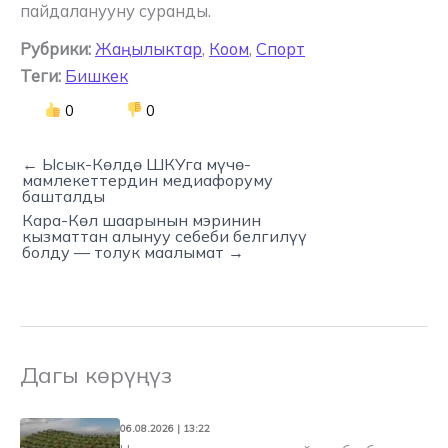
пайдаланууну суранды.
Рубрики:
Жаңылыктар
,
Коом
,
Спорт
Теги:
Бишкек
0
0
← Ысык-Көлдө ШКУга мүчө-
мамлекеттердин медиафоруму
башталды
Кара-Көл шаарынын мэринин
кызматтан алынуу себеби белгилүү
болду — толук маалымат →
Дагы көрүңүз
06.08.2026 | 13:22