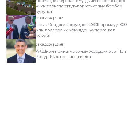
Ноокенде жергиликтүү дыйкан, багбандар
үчүн транспорттук-логистикалык борбор
курулат
06.08.2026 | 13:07
Ысык-Көлдөгү форумда РКӨФ аркылуу 800
млн долларлык макулдашууларга кол
коюлат
06.08.2026 | 12:35
АКШнын мамкатчысынын жардамчысы Пол
Капур Кыргызстанга келет