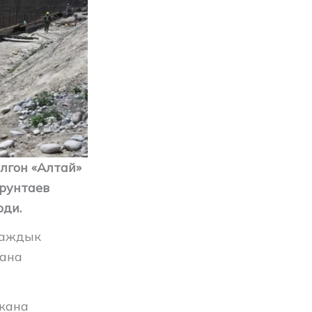
лгон «Алтай»
рунтаев
рди.
наждык
жана
жана