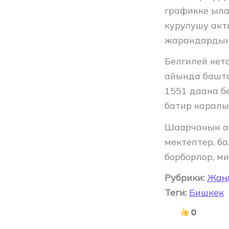
графикке ыла
курулушу акт
жарандардын 
Белгилей кет
айында башта
1551 даана б
батир каралы
Шаарчанын а
мектептер, б
борборлор, м
Рубрики:
Жаң
Теги:
Бишкек
0