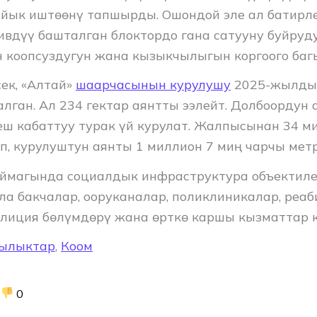
йык иштөөнү тапшырды. Ошондой эле ал батирл
ивдүү башталган блоктордо гана сатууну буйруду
коопсуздугун жана кызыкчылыгын коргоого баг
сек, «Алтай»
шаарчасынын курулушу
2025-жылды
лган. Ал 234 гектар аянтты ээлейт. Долбоордун
еш кабаттуу турак үй курулат. Жалпысынан 34 
п, курулуштун аянты 1 миллион 7 миң чарчы мет
ймагында социалдык инфраструктура объектиле
ала бакчалар, ооруканалар, поликлиникалар, реа
илиция бөлүмдөрү жана өрткө каршы кызматтар к
ылыктар
,
Коом
0