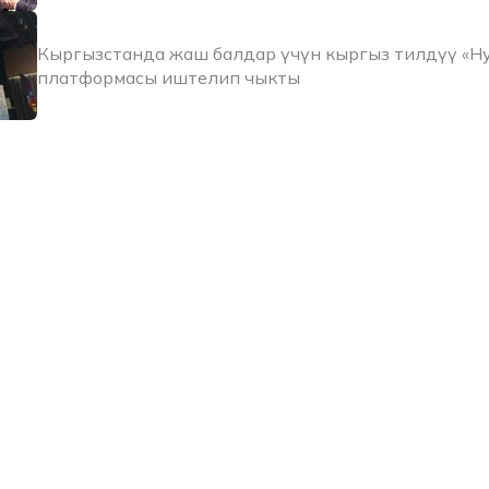
Кыргызстанда жаш балдар үчүн кыргыз тилдүү «Н
платформасы иштелип чыкты