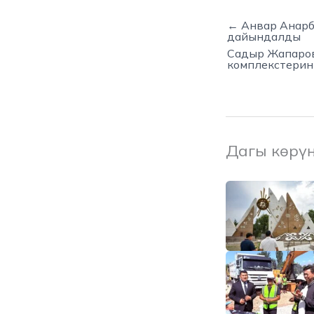
← Анвар Анарб
дайындалды
Садыр Жапаро
комплекстерин
Дагы көрү