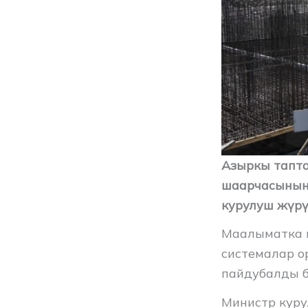
Азыркы тапта
шаарчасынын 
курулуш жүрү
Маалыматка 
системалар о
пайдубалды б
Министр куру