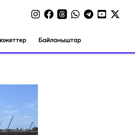
сюжеттер
Байланыштар