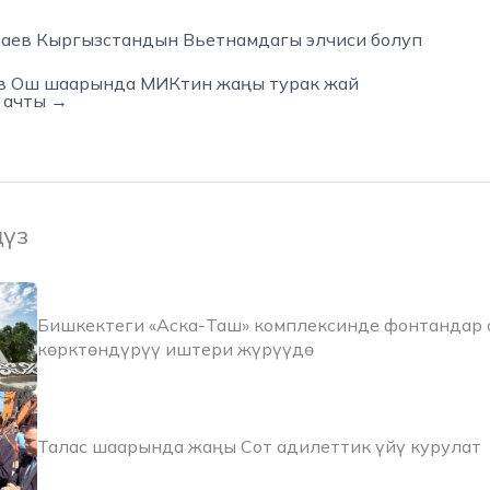
аев Кыргызстандын Вьетнамдагы элчиси болуп
в Ош шаарында МИКтин жаңы турак жай
 ачты →
ңүз
Бишкектеги «Аска-Таш» комплексинде фонтандар 
көрктөндүрүү иштери жүрүүдө
Талас шаарында жаңы Сот адилеттик үйү курулат