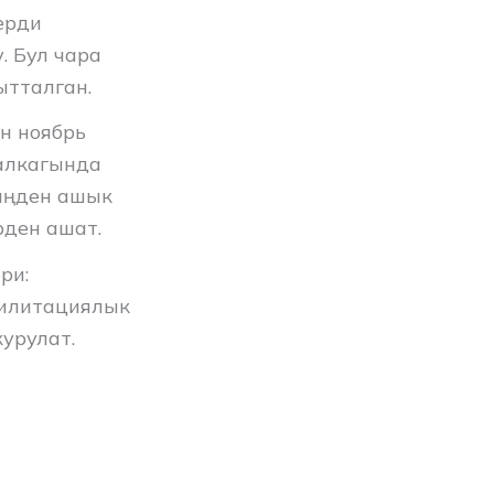
ерди
. Бул чара
ытталган.
н ноябрь
 алкагында
миңден ашык
рден ашат.
ри:
билитациялык
урулат.