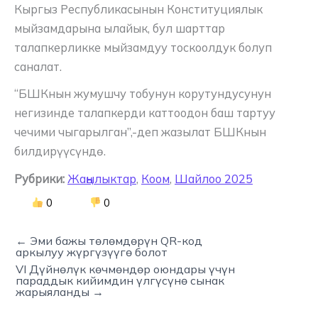
Кыргыз Республикасынын Конституциялык
мыйзамдарына ылайык, бул шарттар
талапкерликке мыйзамдуу тоскоолдук болуп
саналат.
“БШКнын жумушчу тобунун корутундусунун
негизинде талапкерди каттоодон баш тартуу
чечими чыгарылган”,-деп жазылат БШКнын
билдирүүсүндө.
Рубрики:
Жаңылыктар
,
Коом
,
Шайлоо 2025
0
0
← Эми бажы төлөмдөрүн QR-код
аркылуу жүргүзүүгө болот
VI Дүйнөлүк көчмөндөр оюндары үчүн
параддык кийимдин үлгүсүнө сынак
жарыяланды →