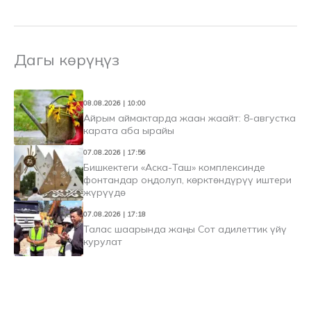
Дагы көрүңүз
08.08.2026 | 10:00
Айрым аймактарда жаан жаайт: 8-августка
карата аба ырайы
07.08.2026 | 17:56
Бишкектеги «Аска-Таш» комплексинде
фонтандар оңдолуп, көрктөндүрүү иштери
жүрүүдө
07.08.2026 | 17:18
Талас шаарында жаңы Сот адилеттик үйү
курулат