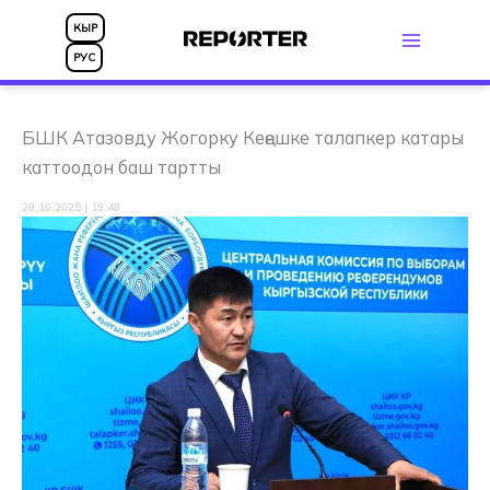
Skip
КЫР
to
РУС
content
БШК Атазовду Жогорку Кеңешке талапкер катары
каттоодон баш тартты
28.10.2025 | 19:48