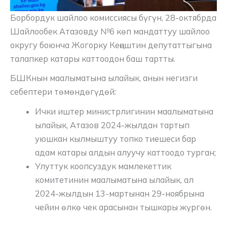
Борбордук шайлоо комиссиясы бүгүн, 28-октябрда
Шайлообек Атазовду №6 көп мандаттуу шайлоо
округу боюнча Жогорку Кеңештин депутаттыгына
талапкер катары каттоодон баш тартты.
БШКнын маалыматына ылайык, анын негизги
себептери төмөндөгүдөй:
Ички иштер министрлигинин маалыматына
ылайык, Атазов 2024-жылдан тартып
уюшкан кылмыштуу топко тиешеси бар
адам катары алдын алуучу каттоодо турган;
Улуттук коопсуздук мамлекеттик
комитетинин маалыматына ылайык, ал
2024-жылдын 13-мартынан 29-ноябрына
чейин өлкө чек арасынан тышкары жүргөн.