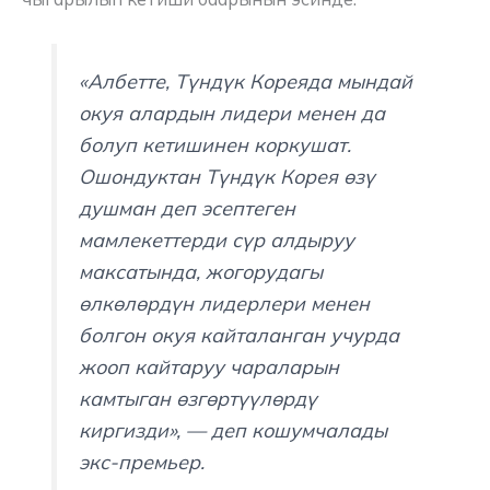
«Албетте, Түндүк Кореяда мындай
окуя алардын лидери менен да
болуп кетишинен коркушат.
Ошондуктан Түндүк Корея өзү
душман деп эсептеген
мамлекеттерди сүр алдыруу
максатында, жогорудагы
өлкөлөрдүн лидерлери менен
болгон окуя кайталанган учурда
жооп кайтаруу чараларын
камтыган өзгөртүүлөрдү
киргизди», — деп кошумчалады
экс-премьер.