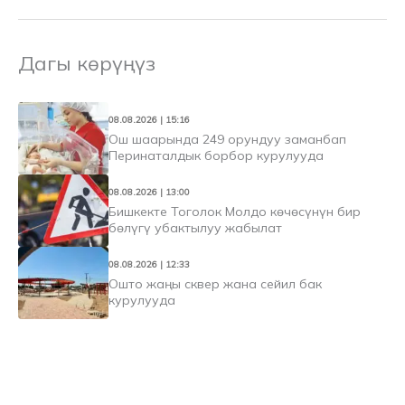
Дагы көрүңүз
08.08.2026 | 15:16
Ош шаарында 249 орундуу заманбап
Перинаталдык борбор курулууда
08.08.2026 | 13:00
Бишкекте Тоголок Молдо көчөсүнүн бир
бөлүгү убактылуу жабылат
08.08.2026 | 12:33
Ошто жаңы сквер жана сейил бак
курулууда