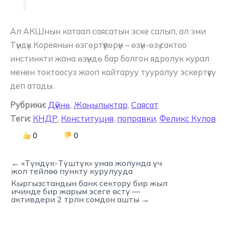
Ал АКШнын катаал саясатын эске салып, ал эми
Түндүк Кореянын өзгөртүүлөрүн – өзүн-өзү сактоо
инстинкти жана өзүндө бар болгон ядролук курал
менен токтоосуз жооп кайтаруу тууралуу эскертүүсү
деп атады.
Рубрики:
Дүйнө
,
Жаңылыктар
,
Саясат
Теги:
КНДР
,
Конституция
,
поправки
,
Феликс Кулов
0
0
← «Түндүк-Түштүк» унаа жолунда үч
жол тейлөө пункту курулууда
Кыргызстандын банк сектору бир жыл
ичинде бир жарым эсеге өстү —
активдери 2 трлн сомдон ашты →