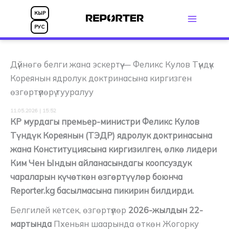
Skip
КЫР
to
РУС
content
Дүйнөгө белги жана эскертүү — Феликс Кулов Түндүк
Кореянын ядролук доктринасына киргизген
өзгөртүүлөрү тууралуу
11.05.2026 | 15:52
КР мурдагы премьер-министри Феликс Кулов
Түндүк Кореянын (ТЭДР) ядролук доктринасына
жана Конституциясына киргизилген, өлкө лидери
Ким Чен Ындын айланасындагы коопсуздук
чараларын күчөткөн өзгөртүүлөр боюнча
Reporter.kg басылмасына пикирин билдирди.
Белгилей кетсек, өзгөртүүлөр
2026-жылдын 22-
мартында
Пхеньян шаарында өткөн Жогорку