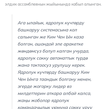
элдик ассамблеянын жыйынында кабыл алынган.
Ага ылайык, ядролук күчтөрдү
башкаруу системасына кол
салынган же Ким Чен Ын каза
болгон, ошондой эле аракетке
жөндөмсүз болуп калган учурда,
ядролук сокку автоматтык түрдө
жана токтоосуз урулушу керек.
Ядролук күчтөрдү башкаруу Ким
Чен Ынга таандык болгону менен,
эгерде жогорку лидер өз
милдеттерин аткара албай калса,
жаңы жоболор ядролук
командачылык уюмуна сокку уруу