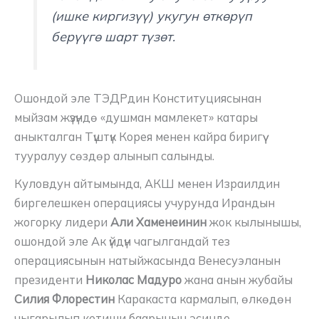
(ишке киргизүү) укугун өткөрүп
берүүгө шарт түзөт.
Ошондой эле ТЭДРдин Конституциясынан
мыйзам жүзүндө «душман мамлекет» катары
аныкталган Түштүк Корея менен кайра биригүү
тууралуу сөздөр алынып салынды.
Куловдун айтымында, АКШ менен Израилдин
биргелешкен операциясы учурунда Ирандын
жогорку лидери
Али Хаменеинин
жок кылынышы,
ошондой эле Ак үйдүн чагылгандай тез
операциясынын натыйжасында Венесуэланын
президенти
Николас Мадуро
жана анын жубайы
Силия Флорестин
Каракаста кармалып, өлкөдөн
чыгарылып кетиши баарынын эсинде.