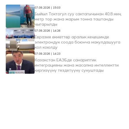
07.08.2026 | 15:03
Быйыл Токтогул суу сактагычынан 40,8 миң
метр тор жана жарым тонна таштанды
чыгарылды
07.08.2026 | 14:26
Евразия өкмөттөр аралык кеңешинде
электрондук соода боюнча макулдашууга
кол коюлду
07.08.2026 | 14:23
Казакстан ЕАЭБде санариптик
интеграцияны жана жасалма интеллектти
киргизүүнү тездетүүнү сунуштады