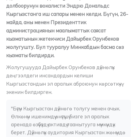
долбоорунун вокалисти Эндрю Дональдс
Кыргызстанга иш сапары менен келди. Бүгүн, 26-
майда, аны менен Президенттик
администрациянын маалыматтык саясат
кызматынын жетекчиси Дайырбек Орунбеков
жолугушту. Бул тууралуу Минкабдын басма сөз
кызматы билдирди.
Жолугушууда Дайырбек Орунбеков дүйнөлүк
деңгээлдеги инсандардын келиши
Кыргызстандын эл аралык аброюнун көрсөткүчү
экенин билдирген.
"Бүгүн Кыргызстан дүйнөгө толугу менен ачык. 
Өлкөнүн ишенимдүү өнүгүшү бизге эл аралык 
аренада өзүбүздү активдүү таанытууга мүмкүндүк 
берет. Дүйнөлүк аудитория Кыргызстан жөнүндө 