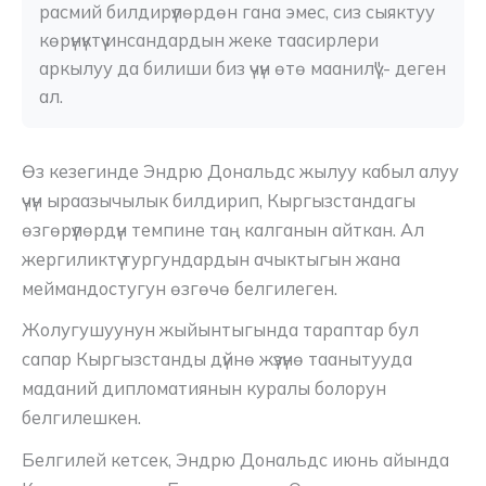
расмий билдирүүлөрдөн гана эмес, сиз сыяктуу 
көрүнүктүү инсандардын жеке таасирлери 
аркылуу да билиши биз үчүн өтө маанилүү",- деген 
ал.
Өз кезегинде Эндрю Дональдс жылуу кабыл алуу
үчүн ыраазычылык билдирип, Кыргызстандагы
өзгөрүүлөрдүн темпине таң калганын айткан. Ал
жергиликтүү тургундардын ачыктыгын жана
меймандостугун өзгөчө белгилеген.
Жолугушуунун жыйынтыгында тараптар бул
сапар Кыргызстанды дүйнө жүзүнө таанытууда
маданий дипломатиянын куралы болорун
белгилешкен.
Белгилей кетсек, Эндрю Дональдс июнь айында