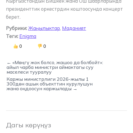
Кыргызстандын Бишкек жана Ош шаарларында
президенттик оркестрдин коштоосунда концерт
берет.
Рубрики:
Жаңылыктар
,
Маданият
Теги:
Enigma
0
0
← «Мөңгү жок болсо, жашоо да болбойт»:
айыл чарба министри аймактагы суу
маселеси тууралуу
Каржы министрлиги 2026-жылы 1
300дөн ашык объекттин курулушун
жана оңдоосун каржылады →
Дагы көрүңүз