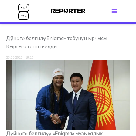
Skip
КЫР
to
РУС
content
Дүйнөгө белгилүү «Enigma» тобунун ырчысы
Кыргызстанга келди
26.05.2026 | 16:20
Дүйнөгө белгилүү «Enigma» музыкалык