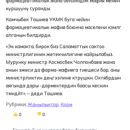
фармацевтикалык жана бензиндик мафия менен
күрөшүүнү суранды.
Камчыбек Ташиев УКМК буга чейин
фармацевтикалык мафия боюнча маселени көзөмөлгө
алганын билдирди.
«Экөө камакта, бирок биз Саламаттык сактоо
министрлигинин жетекчилигине кайрылабыз.
Мурунку министр Космосбек Чолпонбаев жана
анын эжеси да фарма-мафияга тиешеси бар, аны
министрликтин деңгээлине көтөрүшкөн. Октябрдын
аягында дары -дармектердин баасы кескин
төмөндөйт», – деди Ташиев.
Рубрики:
Жаңылыктар
,
Коом
0
0