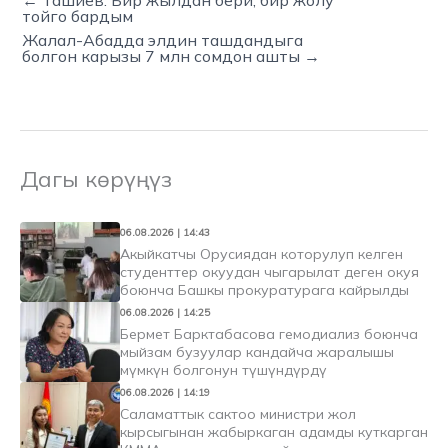
← Ташиев: Бир жылдан бери, бир жолу
тойго бардым
Жалал-Абадда элдин ташдандыга
болгон карызы 7 млн сомдон ашты →
Дагы көрүңүз
06.08.2026 | 14:43
Акыйкатчы Орусиядан которулуп келген
студенттер окуудан чыгарылат деген окуя
боюнча Башкы прокуратурага кайрылды
06.08.2026 | 14:25
Бермет Барктабасова гемодиализ боюнча
мыйзам бузуулар кандайча жаралышы
мүмкүн болгонун түшүндүрдү
06.08.2026 | 14:19
Саламаттык сактоо министри жол
кырсыгынан жабыркаган адамды куткарган