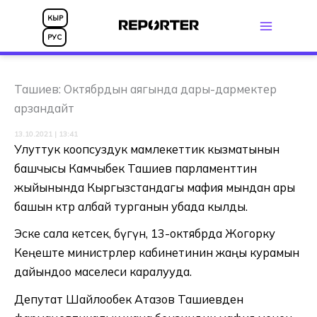
Skip
КЫР
to
РУС
content
Ташиев: Октябрдын аягында дары-дармектер
арзандайт
13.10.2021 | 13:41
Улуттук коопсуздук мамлекеттик кызматынын
башчысы Камчыбек Ташиев парламенттин
жыйынында Кыргызстандагы мафия мындан ары
башын көтөрө албай турганын убада кылды.
Эске сала кетсек, бүгүн, 13-октябрда Жогорку
Кеңеште министрлер кабинетинин жаңы курамын
дайындоо маселеси каралууда.
Депутат Шайлообек Атазов Ташиевден