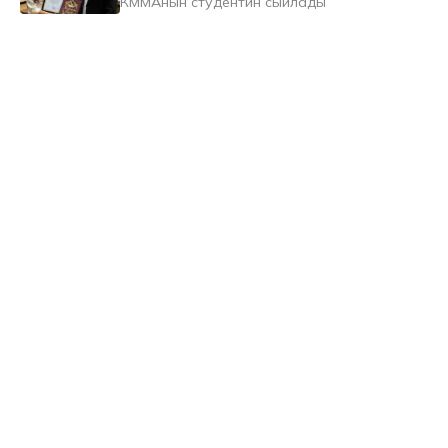
КММАнын студентин сыйлады