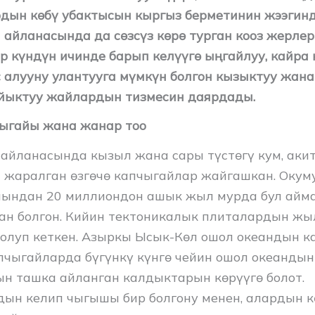
рдын көбү убактысын кыргыз берметинин жээгинд
 айланасында да сөзсүз көрө турган кооз жерлер
ир күндүн ичинде барып келүүгө ыңгайлуу, кайра 
с алууну улантууга мүмкүн болгон кызыктуу жана
йыктуу жайлардын тизмесин даярдады.
ыгайы жана жанар тоо
айланасында кызыл жана сары түстөгү кум, акит
 жаралган өзгөчө капчыгайлар жайгашкан. Оку
ындан 20 миллиондон ашык жыл мурда бул айма
еан болгон. Кийин тектоникалык плиталардын 
болуп кеткен. Азыркы Ысык-Көл ошол океандын к
апчыгайларда бүгүнкү күнгө чейин ошол океандын
н ташка айланган калдыктарын көрүүгө болот.
ын келип чыгышы бир болгону менен, алардын 