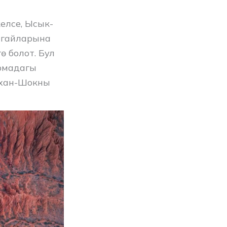
елсе, Ысык-
ыгайларына
 болот. Бул
ормадагы
зхан-Шокны