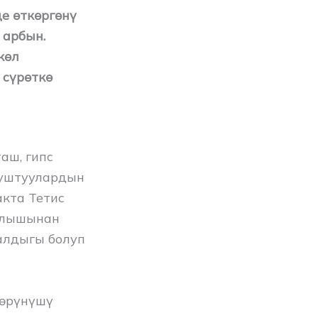
е өткөргөнү
 арбын.
көл
 сүрөткө
аш, гипс
муштуулардын
кта Тетис
жылышынан
алдыгы болуп
көрүнүшү