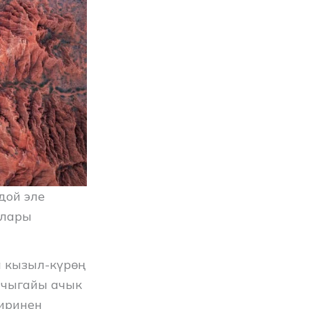
дой эле
йлары
а кызыл-күрөң
апчыгайы ачык
иринен