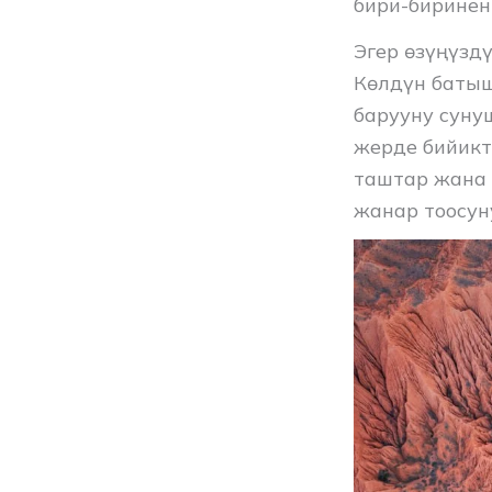
бири-биринен
Эгер өзүңүзд
Көлдүн баты
барууну суну
жерде бийикт
таштар жана 
жанар тоосун