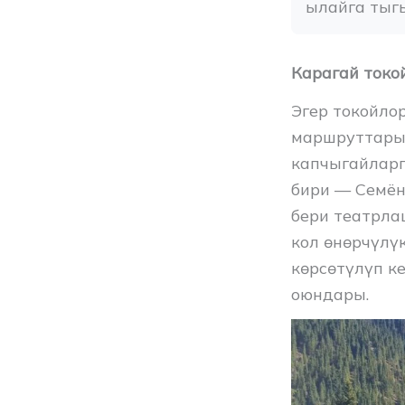
ылайга тыг
Карагай токо
Эгер токойло
маршруттары 
капчыгайларг
бири — Семён
бери театрла
кол өнөрчүлү
көрсөтүлүп к
оюндары.