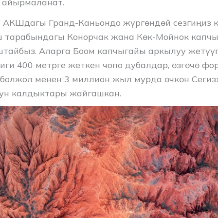
 айырмаланат.
ү АКШдагы Гранд-Каньондо жүргөндөй сезгиңиз к
ш тарабындагы Конорчак жана Көк-Мойнок капч
штайбыз. Аларга Боом капчыгайы аркылуу жетүүгө
иги 400 метрге жеткен чопо дубалдар, өзгөчө ф
болжол менен 3 миллион жыл мурда өчкөн Сеги
ун калдыктары жайгашкан.