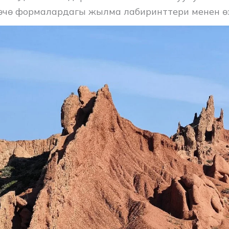
өчө формалардагы жылма лабиринттери менен өз