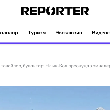
алалар
Туризм
Эксклюзив
Видео
 токойлор, булактар: Ысык-Көл өрөөнүндө эмнеле