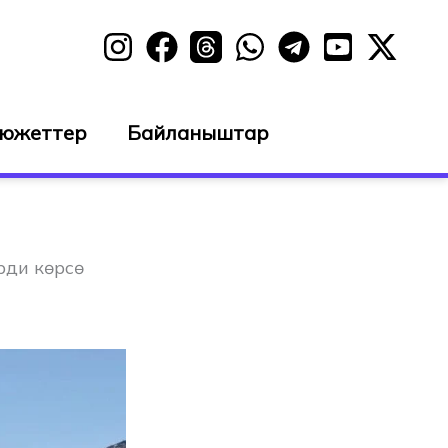
сюжеттер
Байланыштар
рди көрсө