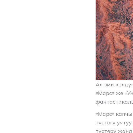
Ал эми көлдү
«
Марс
»
же «Ун
фантастикалы
«Марс» капчы
түстөгү учту
түстөрү жана