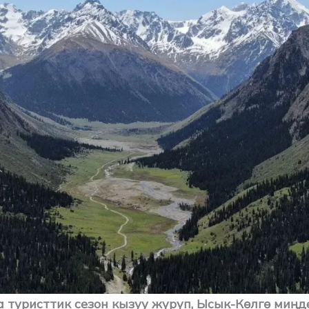
 туристтик сезон кызуу жүрүп, Ысык-Көлгө миңд