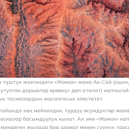
н түштүк жээгиндеги «Жомок» жана Ак-Сай (ошон
утулган дарыялар өрөөнү» деп аталат) капчыга
к тасмалардын жасалгасын элестетет.
гайында кең мейкиндик, түрдүү өсүмдүктөр жан
у аскалар басымдуулук кылат. Ал эми «Жомок» к
 миңдеген жылдар бою шамал менен суунун таас