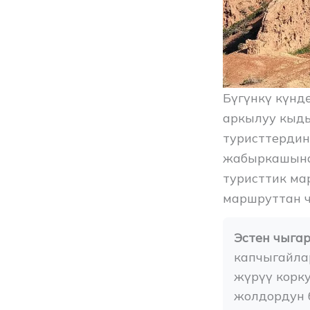
Бүгүнкү күнд
аркылуу кыды
туристтерди
жабыркашына
туристтик ма
маршруттан ч
Эстен чыга
капчыгайлар
жүрүү корк
жолдордун 