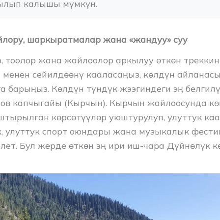
ылып калышы мүмкүн.
йлору, шаркыратмалар жана «
жандуу
»
суу
р, тоолор жана жайлоолор аркылуу өткөн треккин
менен сейилдөөнү кааласаңыз, көлдүн айланас
а барыңыз. Көлдүн түндүк жээгиндеги эң белги
ов капчыгайы (Кырчын). Кырчын жайлоосунда к
штырылган көрсөтүүлөр уюштурулуп, улуттук каа
к, улуттук спорт оюндары жана музыкалык фест
елет. Бул жерде өткөн эң ири иш-чара Дүйнөлүк 