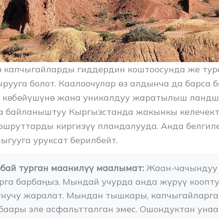
ө капчыгайларды гиддердин коштоосунда же ту
рууга болот. Каалоочулар өз алдынча да барса б
н көбөйүшүнө жана уникалдуу жаратылыш ланд
 байланыштуу Кыргызстанда жакынкы келечект
ршруттарды киргизүү пландалууда. Анда белгил
ыгууга уруксат берилбейт.
рбай турган маанилүү маалымат:
 Жаан-чачындуу 
га барбаңыз. Мындай учурда анда жүрүү кооптуу 
унучу жаралат. Мындан тышкары, капчыгайларга 
баары эле асфальтталган эмес. Ошондуктан унаа