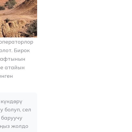
роператорлор
олот. Бирок
шафтынын
е атайын
енген
күндөрү 
болуп, сел 
баруучу 
ңыз жолдо 