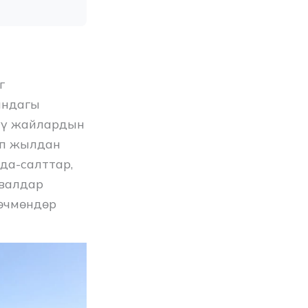
г
ындагы
лүү жайлардын
өп жылдан
да-салттар,
ивалдар
көчмөндөр