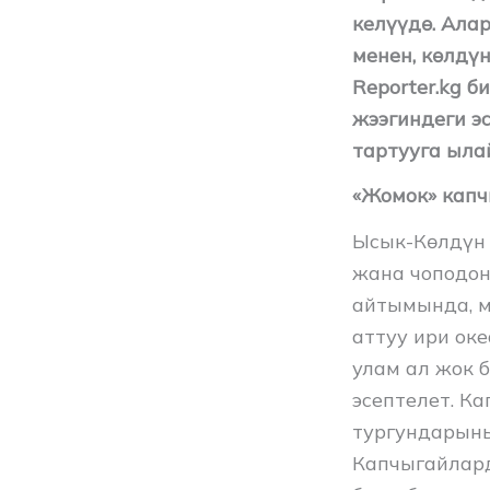
келүүдө. Ала
менен, көлдүн
Reporter.kg б
жээгиндеги э
тартууга ыла
«Жомок» капч
Ысык-Көлдүн 
жана чоподон
айтымында, м
аттуу ири ок
улам ал жок 
эсептелет. К
тургундарыны
Капчыгайлард