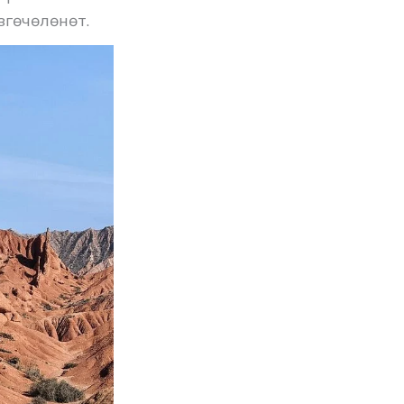
гөчөлөнөт.