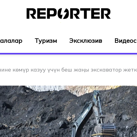
алалар
Туризм
Эксклюзив
Видео
нине көмүр казуу үчүн беш жаңы экскаватор жет