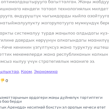
 оптималдаштырууга багытталган. Жаңы жабду
ишканага кендеги татаал технологиялык милдет
рууга, өндүрүштүк чыгымдарды кыйла азайтууг
натыйжалуулукту жогорулатууга мүмкүндүк бере
аркты системалуу түрдө жаңылоо алдыдагы кү
илине даярдык көрүүнүн алкагындагы маанилүү
а-Кече кенинин үзгүлтүксүз жана туруктуу иште
ттик мекемелерди жана республиканын калкын
мсыз кылуу үчүн стратегиялык мааниге ээ.
ылыктар
,
Коом
,
Экономика
0
ызматтарынын ардагери жаңы дүйнөлүк тартиптеги
 баа берди
ык Аренада» кесипкөй бокстун эл аралык кечеси өтөт