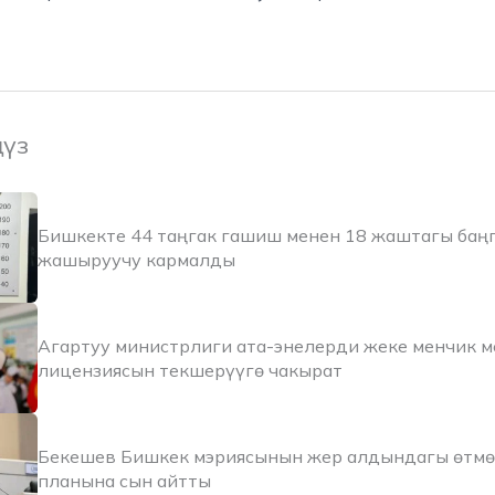
ңүз
Бишкекте 44 таңгак гашиш менен 18 жаштагы баң
жашыруучу кармалды
Агартуу министрлиги ата-энелерди жеке менчик 
лицензиясын текшерүүгө чакырат
Бекешев Бишкек мэриясынын жер алдындагы өтмө
планына сын айтты