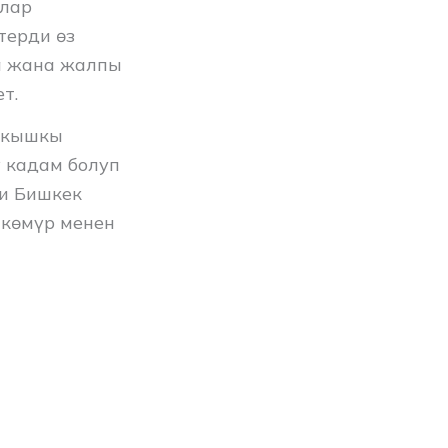
улар
терди өз
а жана жалпы
т.
з-кышкы
 кадам болуп
ши Бишкек
 көмүр менен