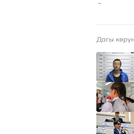
→
Дагы көрү