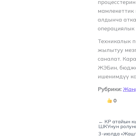
процесстерин
мамлекеттик 
алдынча атка
операциялык 
Техникалык п
жылытуу мезг
саналат. Кар
ЖЭБин, бюдже
ишенимдүү ка
Рубрики:
Жаң
0
← КР атайын к
ШКУнун ролуна
3-июлда «Жашт