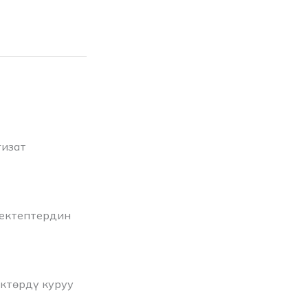
гизат
мектептердин
ктөрдү куруу