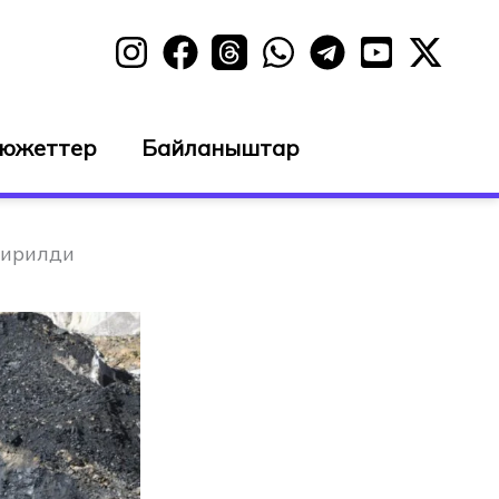
сюжеттер
Байланыштар
кирилди