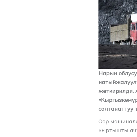
Нарын облусу
натыйжалуулу
жеткирилди.
«Кыргызкөмүр
салтанаттуу 
Оор машинала
кыртышты ачу