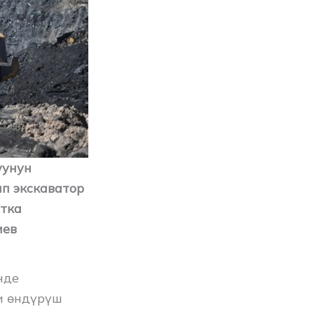
уунун
п экскаватор
тка
иев
нде
и өндүрүш