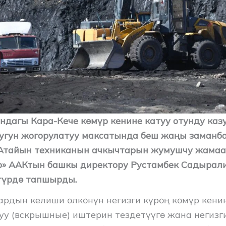
ндагы Кара-Кече көмүр кенине катуу отунду каз
гун жогорулатуу максатында беш жаңы заманба
 Атайын техниканын ачкычтарын жумушчу жамаа
» ААКтын башкы директору Рустамбек Садырал
түрдө тапшырды.
рдын келиши өлкөнүн негизги күрөң көмүр кени
у (вскрышные) иштерин тездетүүгө жана негизг