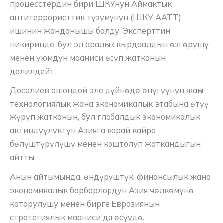
процесстердин бири ШКУнун Аймактык
антитеррористтик түзүмүнүн (ШКУ ААТТ)
ишинин жанданышы болду. Эксперттин
пикиринде, бул эл аралык кырдаалдын өзгөрүшү
менен уюмдун мааниси өсүп жатканын
далилдейт.
Досалиев ошондой эле дүйнөдө өнүгүүнүн жаңы
технологиялык жана экономикалык этабына өтүү
жүрүп жатканын, бул глобалдык экономикалык
активдүүлүктүн Азияга карай кайра
бөлүштүрүлүшү менен коштолуп жаткандыгын
айтты.
Анын айтымында, өндүрүштүк, финансылык жана
экономикалык борборлордун Азия чөлкөмүнө
которулушу менен бирге Евразиянын
стратегиялык мааниси да өсүүдө.