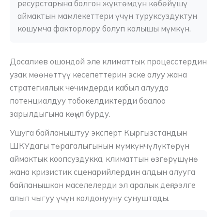
ресурстарына болгон жүктөмдүн көбөйүшү 
аймактын мамлекеттери үчүн туруксуздуктун 
кошумча факторлору болуп калышы мүмкүн.
Досалиев ошондой эле климаттык процесстердин
узак мөөнөттүү кесепеттерин эске алуу жана
стратегиялык чечимдерди кабыл алууда
потенциалдуу тобокелдиктерди баалоо
зарылдыгына көңүл бурду.
Ушуга байланыштуу эксперт Кыргызстандын
ШКУдагы төрагалыгынын мүмкүнчүлүктөрүн
аймактык коопсуздукка, климаттын өзгөрүшүнө
жана кризистик сценарийлердин алдын алууга
байланышкан маселелерди эл аралык деңгээлге
алып чыгуу үчүн колдонууну сунуштады.