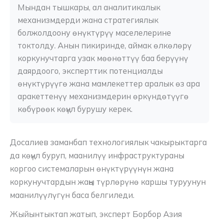
Мындан тышкары, ал аналитикалык 
механизмдерди жана стратегиялык 
болжолдоону өнүктүрүү маселелерине 
токтолду. Анын пикиринде, аймак өлкөлөрү 
коркунучтарга узак мөөнөттүү баа берүүнү 
даярдоого, эксперттик потенциалды 
өнүктүрүүгө жана мамлекеттер аралык өз ара 
аракеттенүү механизмдерин өркүндөтүүгө 
көбүрөөк көңүл бурушу керек. 
Досалиев заманбап технологиялык чакырыктарга
да көңүл буруп, маанилүү инфраструктураны
коргоо системаларын өнүктүрүүнүн жана
коркунучтардын жаңы түрлөрүнө каршы туруунун
маанилүүлүгүн баса белгиледи.
Жыйынтыктап жатып, эксперт Борбор Азия