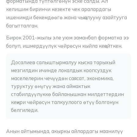
форматында түптөлгөнүн эске салды. Ал
келишим биринчи кезекте чек аралардагы
ишенимди бекемдөөгө жана чыңалууну азайтууга
багытталган.
Бирок 2001-жылы эле уюм заманбап форматка ээ
болуп, ишмердүүлүк чөйрөсүн кыйла кеңейткен.
Досалиев салыштырмалуу кыска тарыхый 
мезгилдин ичинде локалдык коопсуздук 
маселелерин чечүүдөн саясат, экономика, 
туруктуу өнүгүү жана аймактык 
стабилдүүлүккө байланышкан милдеттердин 
кеңири чөйрөсүн талкуулоого өтүү болгонун 
белгиледи.
Анын айтымында, акыркы айлардагы маанилүү