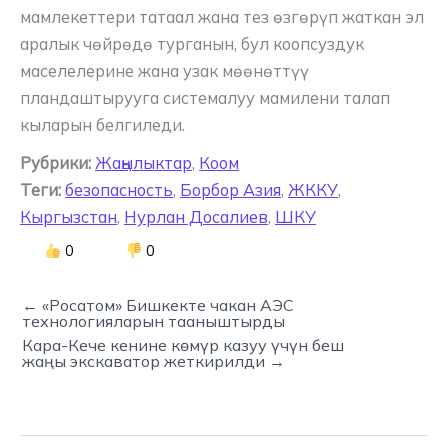
мамлекеттери татаал жана тез өзгөрүп жаткан эл
аралык чөйрөдө турганын, бул коопсуздук
маселелерине жана узак мөөнөттүү
пландаштырууга системалуу мамилени талап
кыларын белгиледи.
Рубрики:
Жаңылыктар
,
Коом
Теги:
безопасность
,
Борбор Азия
,
ЖККУ
,
Кыргызстан
,
Нурлан Досалиев
,
ШКУ
0
0
← «Росатом» Бишкекте чакан АЭС
технологияларын тааныштырды
Кара-Кече кенине көмүр казуу үчүн беш
жаңы экскаватор жеткирилди →