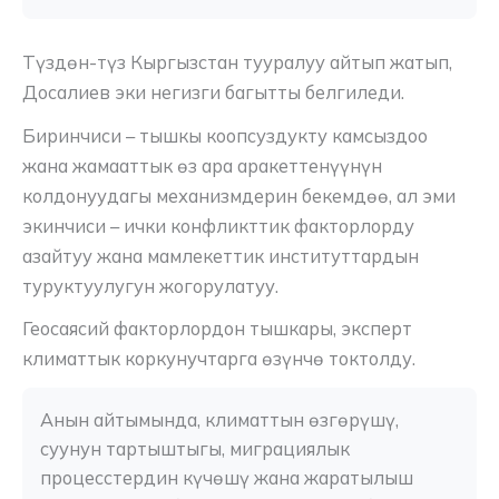
Түздөн-түз Кыргызстан тууралуу айтып жатып,
Досалиев эки негизги багытты белгиледи.
Биринчиси – тышкы коопсуздукту камсыздоо
жана жамааттык өз ара аракеттенүүнүн
колдонуудагы механизмдерин бекемдөө, ал эми
экинчиси – ички конфликттик факторлорду
азайтуу жана мамлекеттик институттардын
туруктуулугун жогорулатуу.
Геосаясий факторлордон тышкары, эксперт
климаттык коркунучтарга өзүнчө токтолду.
Анын айтымында, климаттын өзгөрүшү, 
суунун тартыштыгы, миграциялык 
процесстердин күчөшү жана жаратылыш 