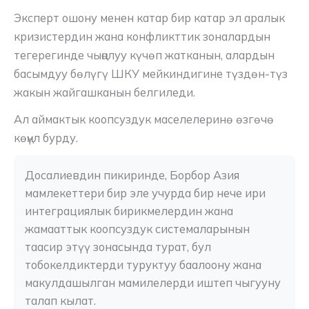
Эксперт ошону менен катар бир катар эл аралык
кризистердин жана конфликттик зоналардын
тегерегинде чыңалуу күчөп жатканын, алардын
басымдуу бөлүгү ШКУ мейкиндигине түздөн-түз
жакын жайгашканын белгиледи.
Ал аймактык коопсуздук маселелеринө өзгөчө
көңүл бурду.
Досалиевдин пикиринде, Борбор Азия 
мамлекеттери бир эле учурда бир нече ири 
интеграциялык бирикмелердин жана 
жамааттык коопсуздук системаларынын 
таасир этүү зонасында турат, бул 
тобокелдиктерди туруктуу баалоону жана 
макулдашылган мамилелерди иштеп чыгууну 
талап кылат.