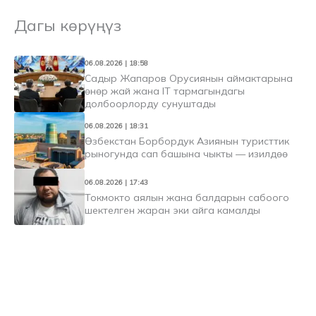
Дагы көрүңүз
06.08.2026 | 18:58
Садыр Жапаров Орусиянын аймактарына
өнөр жай жана IT тармагындагы
долбоорлорду сунуштады
06.08.2026 | 18:31
Өзбекстан Борбордук Азиянын туристтик
рыногунда сап башына чыкты — изилдөө
06.08.2026 | 17:43
Токмокто аялын жана балдарын сабоого
шектелген жаран эки айга камалды