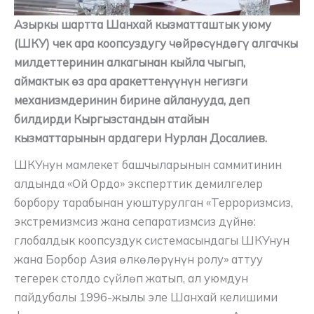
Азыркы шартта Шанхай кызматташтык уюму
(ШКУ) чек ара коопсуздугу чөйрөсүндөгү алгачкы
милдеттеринин алкагынан кыйла чыгып,
аймактык өз ара аракеттенүүнүн негизги
механизмдеринин бирине айланууда, деп
билдирди Кыргызстандын атайын
кызматтарынын ардагери Нурлан Досалиев.
ШКУнун мамлекет башчыларынын саммитинин
алдында «Ой Ордо» эксперттик демилгелер
борбору тарабынан уюштурулган «Терроризмсиз,
экстремизмсиз жана сепаратизмсиз дүйнө:
глобалдык коопсуздук системасындагы ШКУнун
жана Борбор Азия өлкөлөрүнүн ролу» аттуу
тегерек столдо сүйлөп жатып, ал уюмдун
пайдубалы 1996-жылы эле Шанхай келишими