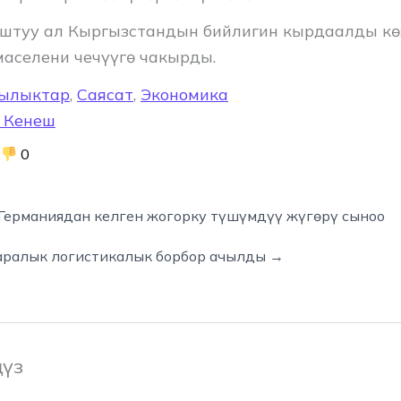
штуу ал Кыргызстандын бийлигин кырдаалды кө
маселени чечүүгө чакырды.
ылыктар
,
Саясат
,
Экономика
 Кенеш
0
Германиядан келген жогорку түшүмдүү жүгөрү сыноо
аралык логистикалык борбор ачылды →
ңүз