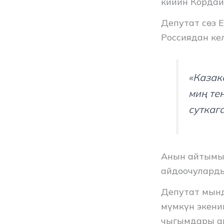
кийин Кордай
Депутат сөз 
Россиядан ке
«Казак
миң те
суткаг
Анын айтымын
айдоочуларды
Депутат мынд
мүмкүн экени
чыгымдары ак