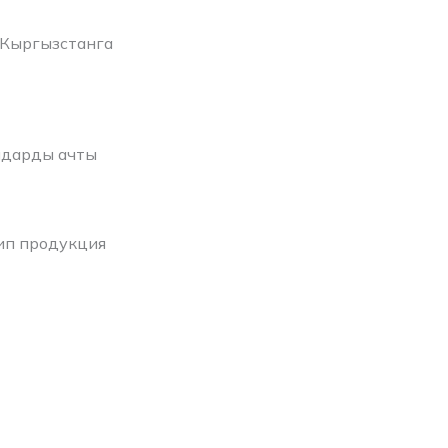
 Кыргызстанга
амдарды ачты
ип продукция