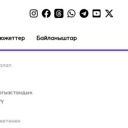
сюжеттер
Байланыштар
талап
ргызстандык
үү
екетинен