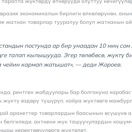
 тарапта жүктөрдү өткөрүүдө олуттуу кечигүүлө
Евразия экономикалык бирлиги өлкөлөрүнөн, аны
ле жаткан товарлар тууралуу болуп жатканын ай
стандын постунда ар бир унаадан 10 миң сом 
ңге талап кылышууда. Эгер төлөбөсө, жүктү б
а чейин кармап жатышат», — деди Жороев.
да, рентген жабдуулары бар болгонуна карабас
 жүктү өздөрү түшүрүп, кайра жүктөөгө мажбур
ай аракеттер товарлардын баасынын өсүшүнө 
н белгиледи, анткени жүк ташуучулардын кошум
ыры керектөөчүлөргө жүктөлөт.