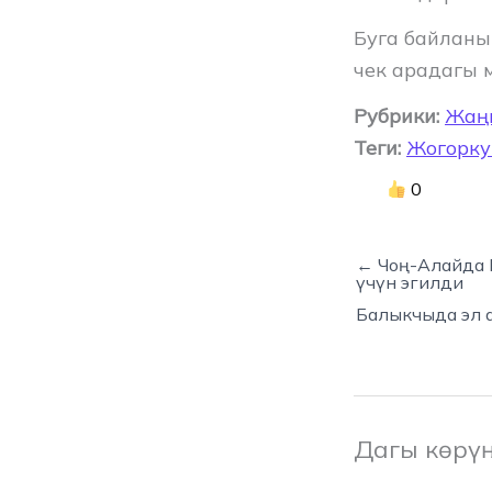
Буга байланы
чек арадагы 
Рубрики:
Жаң
Теги:
Жогорку
0
← Чоң-Алайда 
үчүн эгилди
Балыкчыда эл 
Дагы көрү