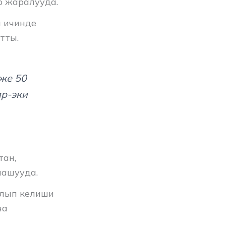
р жаралууда.
н ичинде
тты.
же 50
ир-эки
тан,
лашууда.
алып келиши
ча