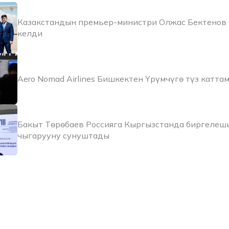
Казакстандын премьер-министри Олжас Бектенов
келди
Aero Nomad Airlines Бишкектен Үрүмчүгө түз катт
Бакыт Төрөбаев Россияга Кыргызстанда биргелеш
чыгарууну сунуштады