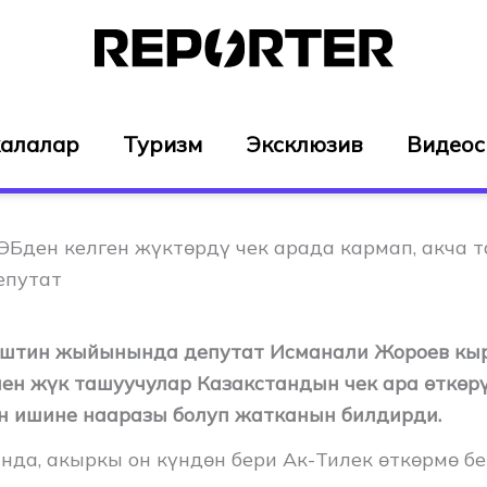
алалар
Туризм
Эксклюзив
Видео
ЭБден келген жүктөрдү чек арада кармап, акча 
епутат
ештин жыйынында депутат Исманали Жороев кы
ен жүк ташуучулар Казакстандын чек ара өткөр
 ишине нааразы болуп жатканын билдирди.
да, акыркы он күндөн бери Ак-Тилек өткөрмө б