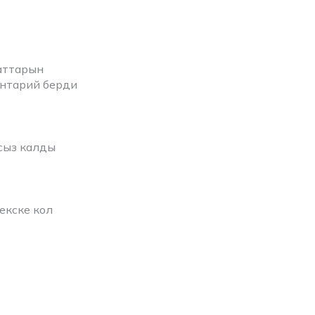
аттарын
ентарий берди
сыз калды
екске кол