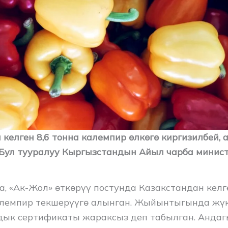
келген 8,6 тонна калемпир өлкөгө киргизилбей, 
Бул тууралуу Кыргызстандын Айыл чарба минис
а, «Ак-Жол» өткөрүү постунда Казакстандан келг
лемпир текшерүүгө алынган. Жыйынтыгында жү
ык сертификаты жараксыз деп табылган. Андаг