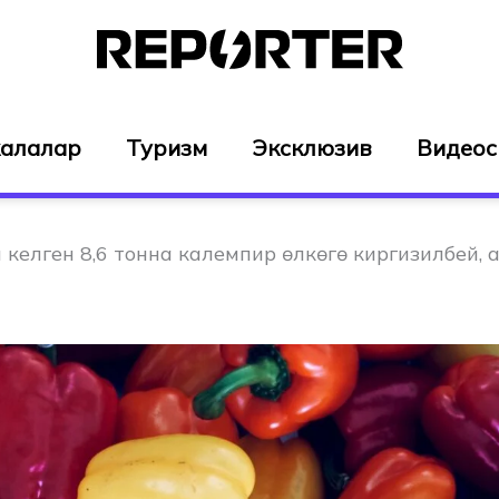
алалар
Туризм
Эксклюзив
Видео
келген 8,6 тонна калемпир өлкөгө киргизилбей, 