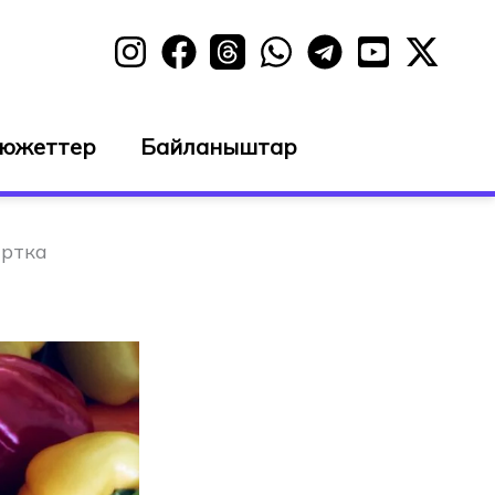
сюжеттер
Байланыштар
артка