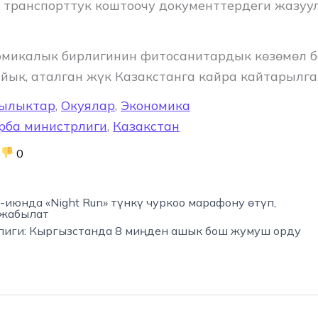
транспорттук коштоочу документтердеги жазуу
омикалык бирлигинин фитосанитардык көзөмөл 
йык, аталган жүк Казакстанга кайра кайтарылга
ылыктар
,
Окуялар
,
Экономика
рба министрлиги
,
Казакстан
0
июнда «Night Run» түнкү чуркоо марафону өтүп,
 жабылат
лиги: Кыргызстанда 8 миңден ашык бош жумуш орду