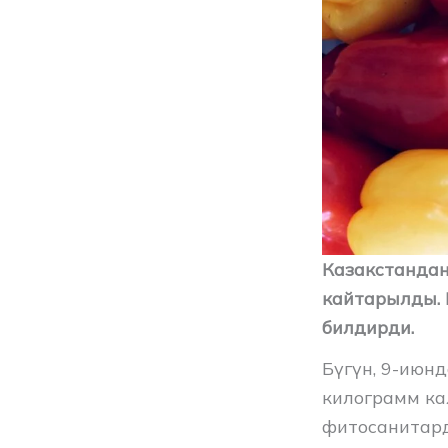
Казакстандан 
кайтарылды. 
билдирди.
Бүгүн, 9-июнд
килограмм ка
фитосанитард