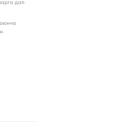
ларга дал
боюнча
н.