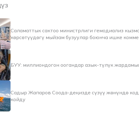
ңүз
Саламаттык сактоо министрлиги гемодиализ кызм
көрсөтүүдөгү мыйзам бузуулар боюнча ишке комм
БУУ: миллиондогон оогандар азык-түлүк жардамы
Садыр Жапаров Соода-деңизде сүзүү жөнүндө код
койду