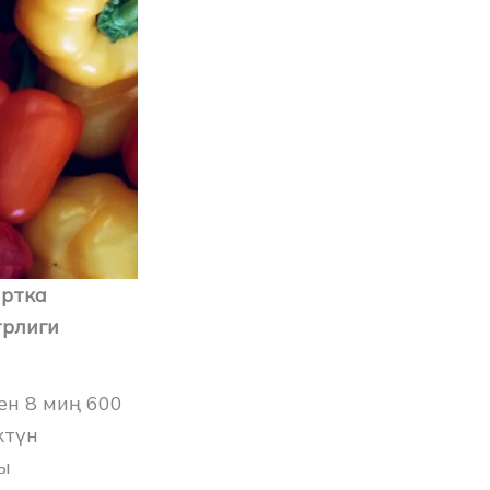
артка
трлиги
ен 8 миң 600
ктүн
ы