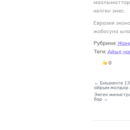
маалыматтар 
келген эмес.
Евразия экон
жобосуна ыла
Рубрики:
Жаң
Теги:
Айыл ча
0
← Бишкекте 13-
айрым жолдор
Эмгек министр
бар →