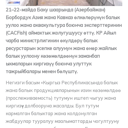
21–22-майда Баку шаарында (Азербайжан)
Борбордук Азия жана Кавказ өлкөлөрүнүн балык
уулоо жана аквакультура боюнча эксперттеринин
(CACFish) аймактык жолугушуусу өттү. КР Айыл
чарба министрлигинин өкүлдөрү балык
ресурстарын эсепке алуунун жана өнөр жайлык
балык уулоону көзөмөлдөөнүн заманбап
ыкмаларын киргизүү боюнча улуттук
тажрыйбалары менен бөлүштү.
Негизги басым «Кыргыз Республикасында балык
жана балык продукцияларынын изин көзөмөлдөө
(прослеживаемость) тутумун иштеп чыгуу жана
киргизүү» долбооруна жасалды. Бул тутум
кармалган балыктар жана колдонулган
жабдуулар тууралуу маалыматтарды чогултууну