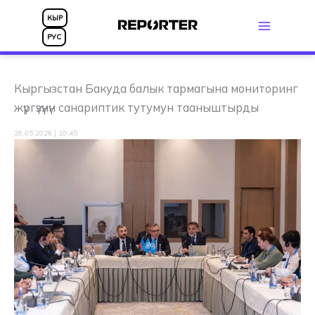
Skip
КЫР
to
РУС
content
Кыргызстан Бакуда балык тармагына мониторинг
жүргүзүүнүн санариптик тутумун тааныштырды
26.05.2026 | 10:45