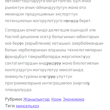
автоматташтырууга багытталган. Бул ички
рыноктун ачык-айкындуулугун жана ата
мекендик продукциянын экспорттук
потенциалын жогорулатууга мүмкүндүк берет.
Сапардын алкагында делегация ошондой эле
Каспий деңизине осетр балыгынын чабактарын
коё берүүгө (зарыбление) катышып, азербайжандык
балык чарбаларынын алдыңкы технологияларын
үйрөндү. Бул тажрыйбаларды жергиликтүү суу
сактагычтардын өндүрүмдүүлүгүн жана биологиялык
коопсуздугун жогорулатуу максатында,
аквакультураны өнүктүрүүнүн улуттук
программаларына интеграциялоо (киргизүү)
пландалууда.
Рубрики:
Жаңылыктар
,
Коом
,
Экономика
Теги:
минсельхоз