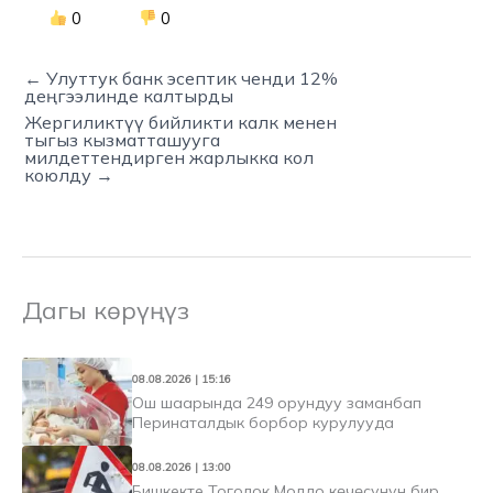
0
0
← Улуттук банк эсептик ченди 12%
деңгээлинде калтырды
Жергиликтүү бийликти калк менен
тыгыз кызматташууга
милдеттендирген жарлыкка кол
коюлду →
Дагы көрүңүз
08.08.2026 | 15:16
Ош шаарында 249 орундуу заманбап
Перинаталдык борбор курулууда
08.08.2026 | 13:00
Бишкекте Тоголок Молдо көчөсүнүн бир