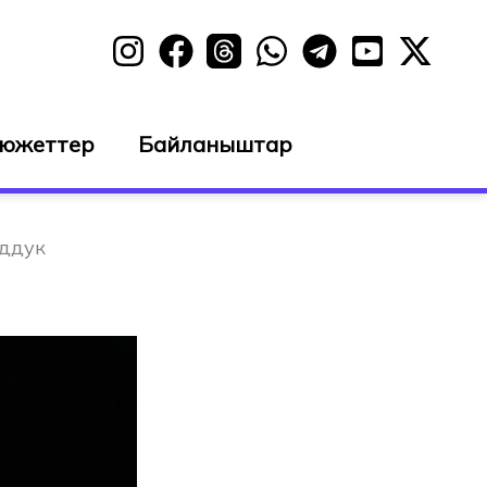
сюжеттер
Байланыштар
рддук