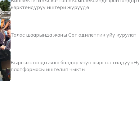
Бишкектеги «Аска-Таш» комплексинде фонтандар 
көрктөндүрүү иштери жүрүүдө
Талас шаарында жаңы Сот адилеттик үйү курулат
Кыргызстанда жаш балдар үчүн кыргыз тилдүү «Н
платформасы иштелип чыкты