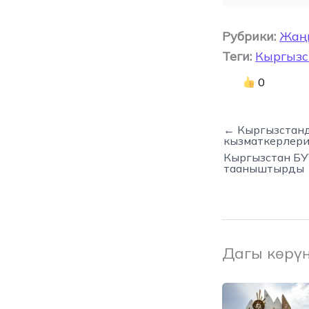
Рубрики:
Жаң
Теги:
Кыргызс
0
← Кыргызстанд
кызматкерлери
Кыргызстан БУ
тааныштырды
Дагы көрү