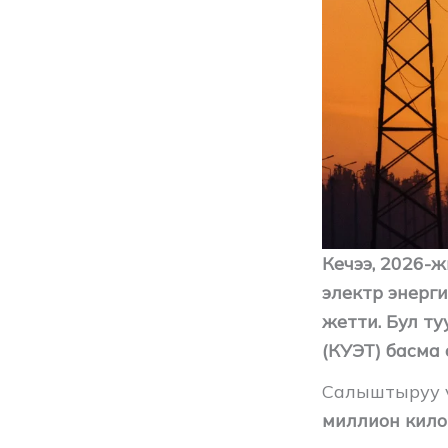
Кечээ, 2026-
электр энерг
жетти. Бул т
(КУЭТ) басма
Салыштыруу 
миллион кило