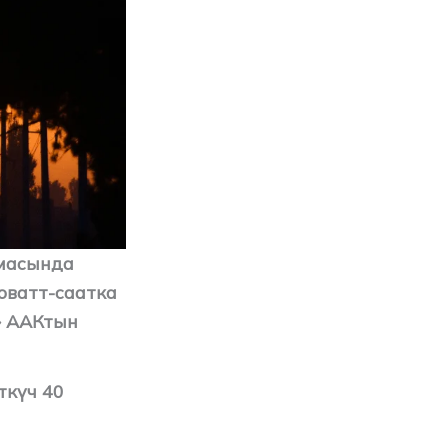
емасында
оватт-саатка
» ААКтын
ткүч 40