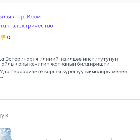
ылыктар
,
Коом
тан
,
электричество
0
а Ветеринария илимий-изилдөө институтунун
 айлык акы кечигип жатканын билдиришти
Уда терроризмге каршы күрөшүү ыкмалары менен
 →
ңүз