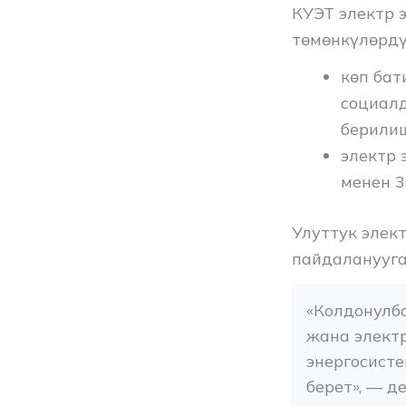
КУЭТ электр 
төмөнкүлөрдү
көп бат
социалд
берили
электр 
менен 3
Улуттук элек
пайдаланууга
«Колдонулба
жана электр
энергосист
берет», — д