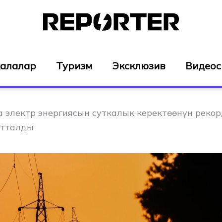
алалар
Туризм
Эксклюзив
Видео
 электр энергиясын суткалык керектөөнүн реко
атталды