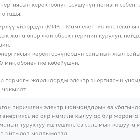
энергиясын керектөөнүн өсүшүнүн негизги себеп
 атады:
ирлүү үйлөрдүн (МИК – Мамлекеттик ипотекалык 
ык жана өнөр жай объекттеринин курулуп, пайд
шин;
энергиясын керектөөчүлөрдүн санынын жыл сайы
0 миң абонентке көбөйүшүн.
тр тармагы жарандарды электр энергиясын үнөм
 чакырат.
ган тиричилик электр шаймандарын өз убагында
 энергиясына аяр мамиле кылуу ар бир жаранга 
еманын туруктуу иштешине өз салымын кошууга м
еп айтылат маалыматта.