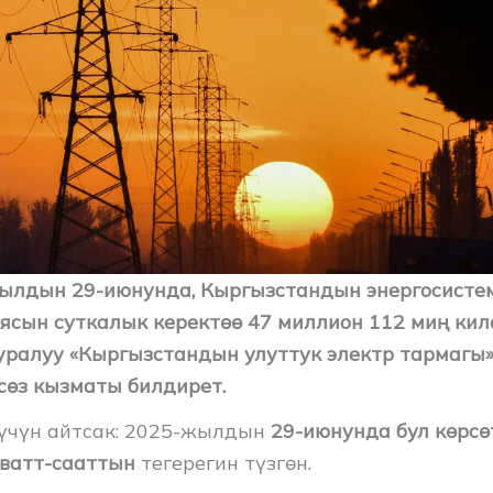
жылдын 29-июнунда, Кыргызстандын энергосист
иясын суткалык керектөө 47 миллион 112 миң кил
ууралуу «Кыргызстандын улуттук электр тармагы
 сөз кызматы билдирет.
үчүн айтсак: 2025-жылдын
29-июнунда бул көрсө
ватт-сааттын
тегерегин түзгөн.