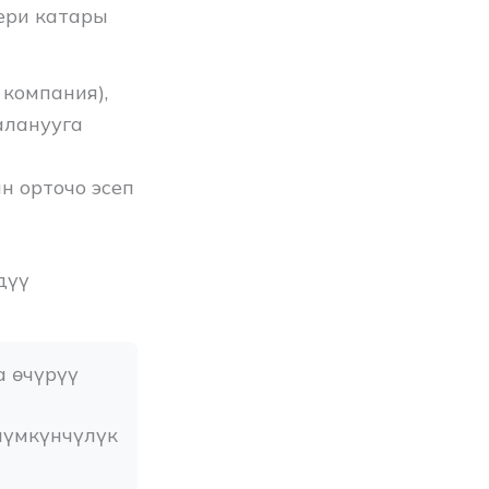
тери катары
компания),
аланууга
н орточо эсеп
дүү
 өчүрүү 
үмкүнчүлүк 