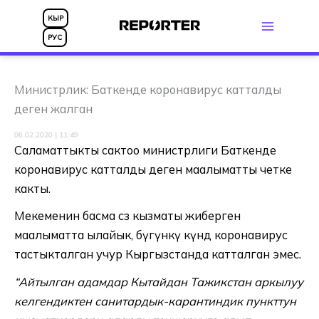
Skip
КЫР
to
РУС
content
Министрлик: Баткенде коронавирус катталды
деген жалган
06.02.2020 | 11:49
Саламаттыкты сактоо министрлиги Баткенде
коронавирус катталды деген маалыматты четке
какты.
Мекеменин басма сөз кызматы жиберген
маалыматта ылайык, бүгүнкү күндө коронавирус
тастыкталган учур Кыргызстанда катталган эмес.
“Айтылган адамдар Кытайдан Тажикстан аркылуу
келгендиктен санитардык-карантиндик пункттун