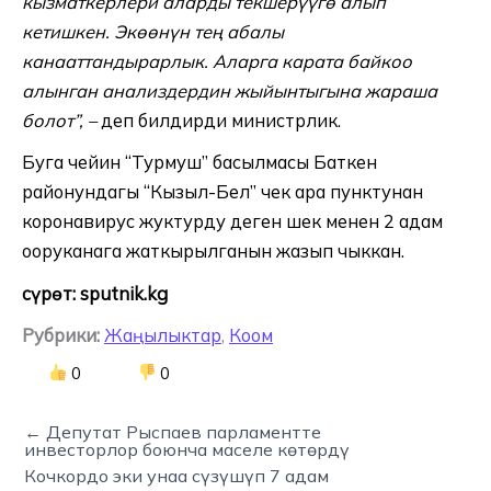
кызматкерлери аларды текшерүүгө алып
кетишкен. Экөөнүн тең абалы
канааттандырарлык. Аларга карата байкоо
алынган анализдердин жыйынтыгына жараша
болот”, –
деп билдирди министрлик.
Буга чейин “Турмуш” басылмасы Баткен
районундагы “Кызыл-Бел” чек ара пунктунан
коронавирус жуктурду деген шек менен 2 адам
ооруканага жаткырылганын жазып чыккан.
сүрөт: sputnik.kg
Рубрики:
Жаңылыктар
,
Коом
0
0
← Депутат Рыспаев парламентте
инвесторлор боюнча маселе көтөрдү
Кочкордо эки унаа сүзүшүп 7 адам