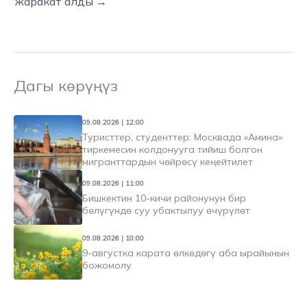
жаракат алды →
Дагы көрүңүз
09.08.2026 | 12:00
Туристтер, студенттер: Москвада «Амина»
тиркемесин колдонууга тийиш болгон
мигранттардын чөйрөсү кеңейтилет
09.08.2026 | 11:00
Бишкектин 10-кичи районунун бир
бөлүгүндө суу убактылуу өчүрүлөт
09.08.2026 | 10:00
9-августка карата өлкөдөгү аба ырайынын
божомолу