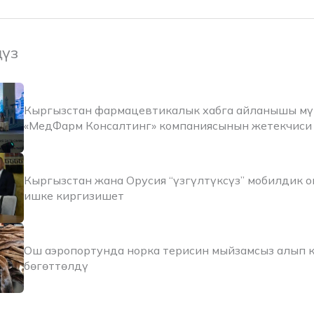
ңүз
Кыргызстан фармацевтикалык хабга айланышы м
«МедФарм Консалтинг» компаниясынын жетекчиси
Кыргызстан жана Орусия “үзгүлтүксүз” мобилдик 
ишке киргизишет
Ош аэропортунда норка терисин мыйзамсыз алып к
бөгөттөлдү