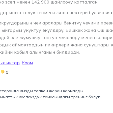
чо эсеп менен 142 900 шайлоочу катталган.
дарынын толук тизмеси жана чектери бул жакк
кругдарынын чек аралары бекитүү чечими през
 ыйгарым укуктуу өкүлдөрү, Бишкек жана Ош ш
ндой эле жумушчу топтун мүчөлөрү менен кеңири
ардык аймактардын пикирлери жана сунуштары 
кийин кабыл алынганын билдирди.
ылыктар
,
Коом
0
сторанда кызды тепкен жаран кармалды
ыматтык коопсуздук темасындагы тренинг болуп