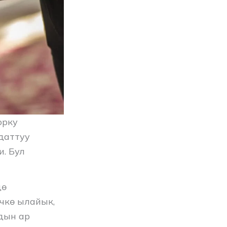
орку
даттуу
. Бул
дө
чкө ылайык,
дын ар