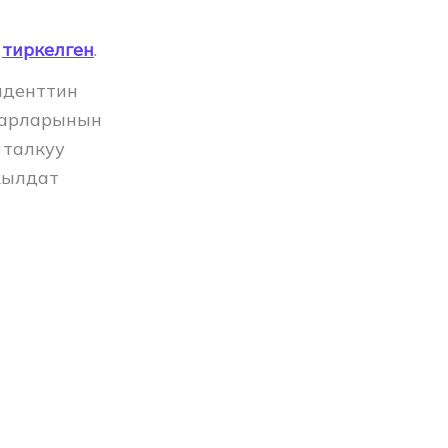
а
тиркелген
.
иденттин
аарларынын
 талкуу
кылдат