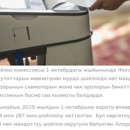
йлоо комиссиясы 1-октябрдагы жыйынында Жог
утаттарын мөөнөтүнөн мурда шайлоодо көп ман
дарынын схемаларын жана чек араларын бекитти
иссиянын басма сөз кызматы билдирди.
лайык, 2025-жылдын 1-октябрына карата өлкө
 млн 287 миң шайлоочу катталган. Бул көрсөткү
0 көп мандаттуу шайлоо округуна бөлүнгөн. Алар