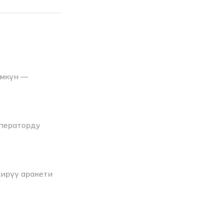
үмкүн —
операторду
ирүү аракети