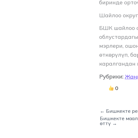
биринде орто
Шайлоо округ
БШК шайлоо о
облустардагы
мэрлери, ошо
өткөрүлүп, б
каралгандан 
Рубрики:
Жаң
0
← Бишкекте ре
Бишкекте маал
өттү →