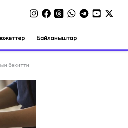
сюжеттер
Байланыштар
ын бекитти