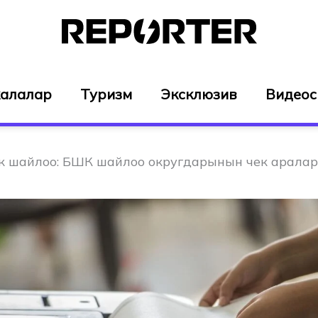
алалар
Туризм
Эксклюзив
Видео
 шайлоо: БШК шайлоо округдарынын чек аралар