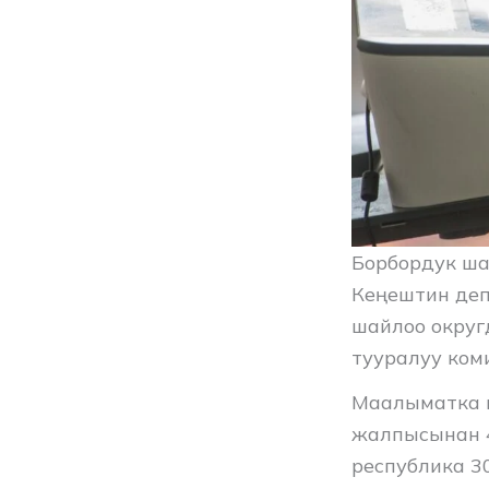
Борбордук ша
Кеңештин деп
шайлоо округ
тууралуу ком
Маалыматка ы
жалпысынан 4
республика 3