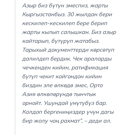
Азыр биз бүтүн эмеспиз, жарты
Кыргызстанбыз. 30 жылдан бери
кескилеп-кескилеп бере берип
жарты кылып салышкан. Биз азыр
кайтарып, бүтүрүп жатабыз.
Тарыхый документтерди көрсөтүп
далилдеп бердик. Чек араларды
чечкенден кийин, ратификация
бүтүп чекит койгондон кийин
биздин эле өлкөдө эмес, Орто
Азия өлкөлөрүндө тынчтык
орнойт. Ушундай үмүтүбүз бар.
Колдоп бергениңиздер үчүн дагы
бир жолу чоң рахмат”,
– деди ал.