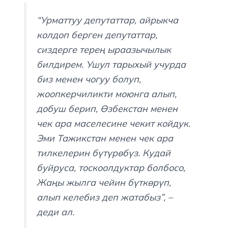
“Урматтуу депутаттар, айрыкча
колдоп берген депутаттар,
сиздерге терең ыраазычылык
билдирем. Ушул тарыхый учурда
биз менен чогуу болуп,
жоопкерчиликти моюнга алып,
добуш берип, Өзбекстан менен
чек ара маселесине чекит койдук.
Эми Тажикстан менен чек ара
тилкелерин бүтүрөбүз. Кудай
буйруса, тоскоолдуктар болбосо,
Жаңы жылга чейин бүткөрүп,
алып келебиз деп жатабыз”,
–
деди ал.