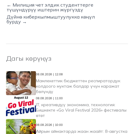
← Милиция чет элдик студенттерге
түшүндүрүү иштерин жүргүздү
Дүйнө киберкылмыштуулукка көңүл
бурду →
Дагы көрүңүз
08.08.2026 | 12:08
Мамлекеттик бюджеттен респиратордук
колдоого муктаж балдар үчүн каражат
бөлүндү
08.08.2026 | 11:00
IT, креативдүү экономика, технология:
Бишкекте «Go Viral Festival 2026» фестивалы
өтөт
08.08.2026 | 10:00
Айрым аймактарда жаан жаайт: 8-августка