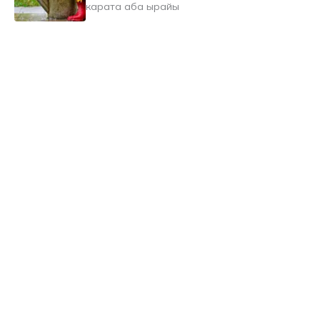
карата аба ырайы