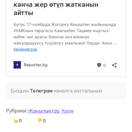
Биздин 
Телеграм
 каналга катталыңыз
Рубрики:
Жаңылыктар
,
Коом
0
0