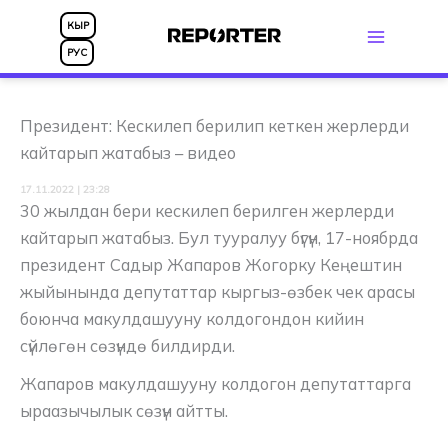
Skip
КЫР
to
РУС
content
Президент: Кескилеп берилип кеткен жерлерди
кайтарып жатабыз – видео
17.11.2022 | 23:28
30 жылдан бери кескилеп берилген жерлерди
кайтарып жатабыз. Бул тууралуу бүгүн, 17-ноябрда
президент Садыр Жапаров Жогорку Кеңештин
жыйынында депутаттар кыргыз-өзбек чек арасы
боюнча макулдашууну колдогондон кийин
сүйлөгөн сөзүндө билдирди.
Жапаров макулдашууну колдогон депутаттарга
ыраазычылык сөзүн айтты.