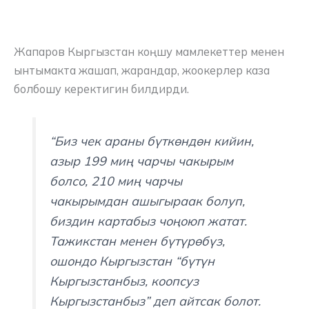
Жапаров Кыргызстан коңшу мамлекеттер менен
ынтымакта жашап, жарандар, жоокерлер каза
болбошу керектигин билдирди.
“Биз чек араны бүткөндөн кийин,
азыр 199 миң чарчы чакырым
болсо, 210 миң чарчы
чакырымдан ашыгыраак болуп,
биздин картабыз чоңоюп жатат.
Тажикстан менен бүтүрөбүз,
ошондо Кыргызстан “бүтүн
Кыргызстанбыз, коопсуз
Кыргызстанбыз” деп айтсак болот.