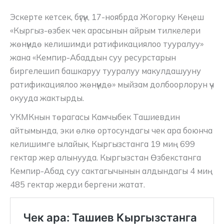
Эскерте кетсек, бүгүн, 17-ноябрда Жогорку Кеңеш
«Кыргыз-өзбек чек арасынын айрым тилкелери
жөнүндө келишимди ратификациялоо тууралуу»
жана «Кемпир-Абаддын суу ресурстарын
биргелешип башкаруу тууралуу макулдашууну
ратификациялоо жөнүндө» мыйзам долбоорлорун үч
окууда жактырды.
УКМКнын төрагасы Камчыбек Ташиевдин
айтымында, эки өлкө ортосундагы чек ара боюнча
келишимге ылайык, Кыргызстанга 19 миң 699
гектар жер алынууда. Кыргызстан Өзбекстанга
Кемпир-Абад суу сактагычынын алдындагы 4 миң
485 гектар жерди бергени жатат.