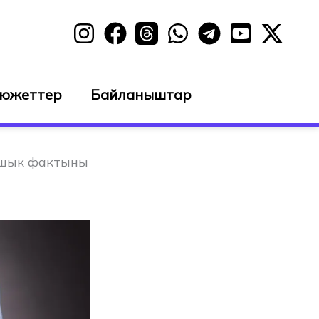
сюжеттер
Байланыштар
ашык фактыны