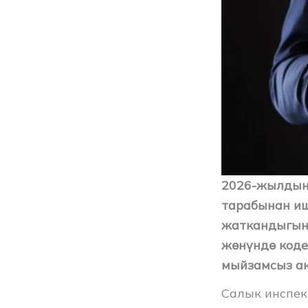
2026-жылдын
тарабынан иш
жаткандыгын 
жөнүндө коде
мыйзамсыз ак
Салык инспек