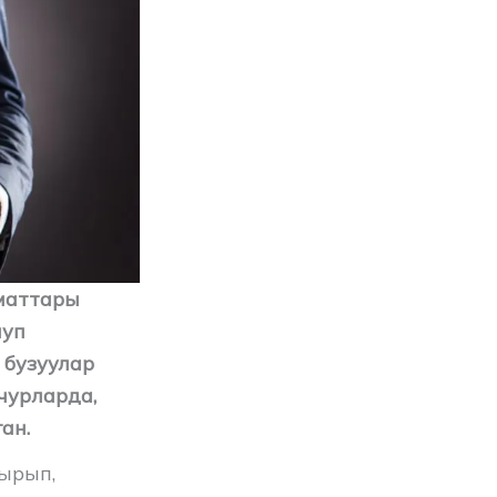
маттары
луп
 бузуулар
чурларда,
ан.
ырып,