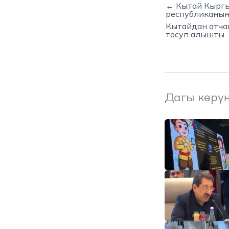
← Кытай Кырг
республиканын
Кытайдан атча
тосуп алышты
Дагы көрү