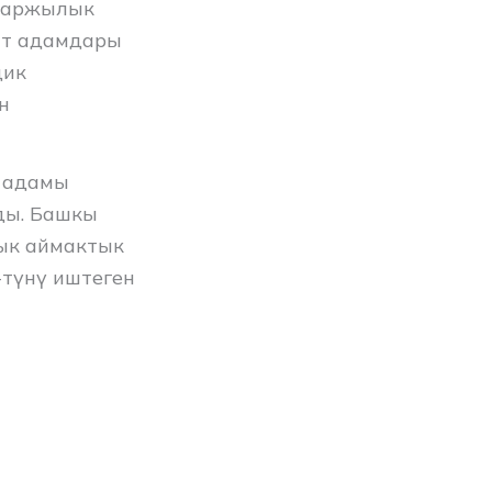
 каржылык
ат адамдары
дик
н
 адамы
ды. Башкы
дык аймактык
-түнү иштеген