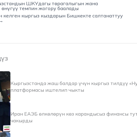
ызстандын ШКУдагы төрагалыгын жана
 өнүгүү темпин жогору баалады
н келген кыргыз кыздарын Бишкекте салтанаттуу
 →
ңүз
Кыргызстанда жаш балдар үчүн кыргыз тилдүү «Н
платформасы иштелип чыкты
Иран ЕАЭБ өлкөлөрүн көз карандысыз финансы тут
чакырды