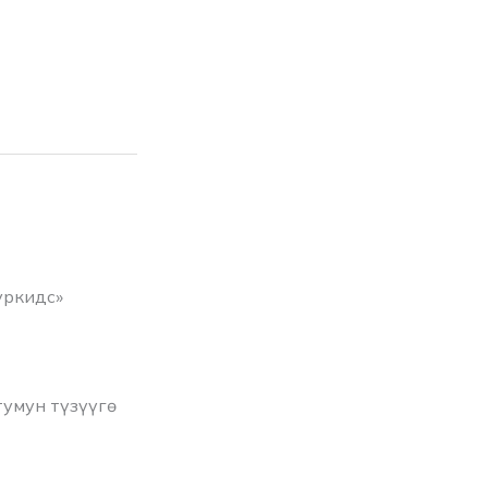
уркидс»
умун түзүүгө