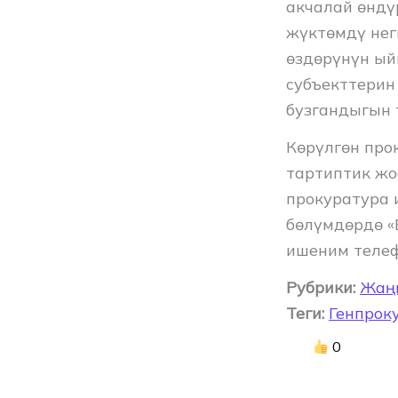
акчалай өндү
жүктөмдү нег
өздөрүнүн ый
субъекттерин
бузгандыгын 
Көрүлгөн пр
тартиптик жо
прокуратура 
бөлүмдөрдө «
ишеним телеф
Рубрики:
Жаң
Теги:
Генпрок
0