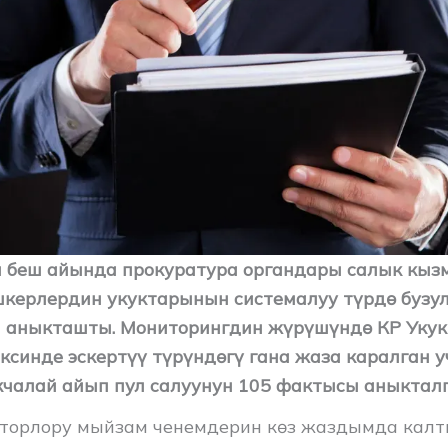
 беш айында прокуратура органдары салык кыз
керлердин укуктарынын системалуу түрдө бузу
аныкташты. Мониторингдин жүрүшүндө КР Укук
ксинде эскертүү түрүндөгү гана жаза каралган у
чалай айып пул салуунун 105 фактысы аныкталг
торлору мыйзам ченемдерин көз жаздымда калт