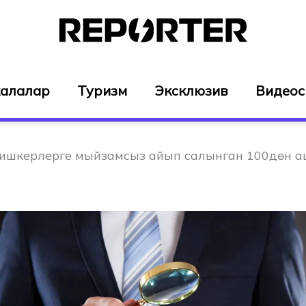
алалар
Туризм
Эксклюзив
Видео
 ишкерлерге мыйзамсыз айып салынган 100дөн 