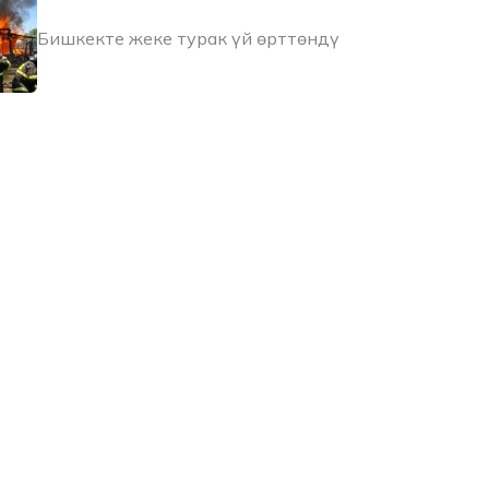
Бишкекте жеке турак үй өрттөндү