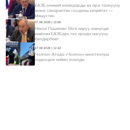
ЕАЭБ илимий наамдарды өз ара таанууну
жана санариптик сооданы кеңейтет —
Мишустин
07.08.2026 | 13:06
Никол Пашинян: ЕБге кирүү жөнүндө
мыйзам ЕАЭБден тез арада чыгууну
билдирбейт
07.08.2026 | 12:42
Чолпон-Атада «Чолпон» кинотеатры
оңдоодон кийин ачылды