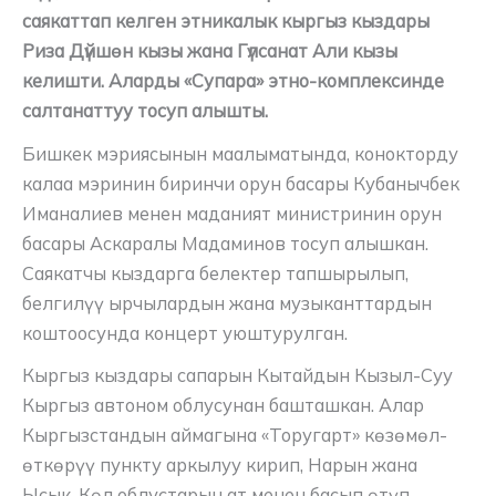
саякаттап келген этникалык кыргыз кыздары
Риза Дүйшөн кызы жана Гүлсанат Али кызы
келишти. Аларды «Супара» этно-комплексинде
салтанаттуу тосуп алышты.
Бишкек мэриясынын маалыматында, конокторду
калаа мэринин биринчи орун басары Кубанычбек
Иманалиев менен маданият министринин орун
басары Аскаралы Мадаминов тосуп алышкан.
Саякатчы кыздарга белектер тапшырылып,
белгилүү ырчылардын жана музыканттардын
коштоосунда концерт уюштурулган.
Кыргыз кыздары сапарын Кытайдын Кызыл-Суу
Кыргыз автоном облусунан башташкан. Алар
Кыргызстандын аймагына «Торугарт» көзөмөл-
өткөрүү пункту аркылуу кирип, Нарын жана
Ысык-Көл облустарын ат менен басып өтүп