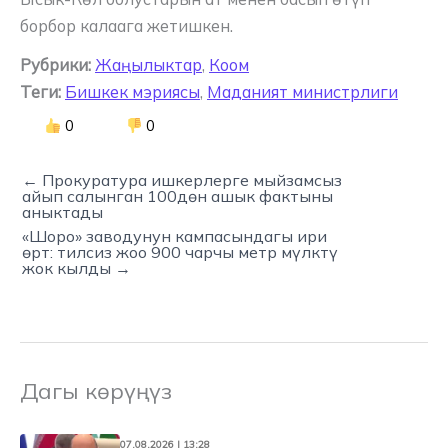
борбор калаага жетишкен.
Рубрики:
Жаңылыктар
,
Коом
Теги:
Бишкек мэриясы
,
Маданият министрлиги
0
0
← Прокуратура ишкерлерге мыйзамсыз
айып салынган 100дөн ашык фактыны
аныктады
«Шоро» заводунун кампасындагы ири
өрт: тилсиз жоо 900 чарчы метр мүлктү
жок кылды →
Дагы көрүңүз
07.08.2026 | 13:28