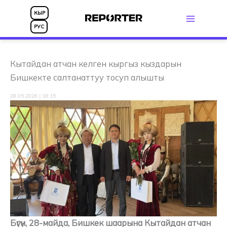
Skip
КЫР
to
РУС
content
Кытайдан атчан келген кыргыз кыздарын
Бишкекте салтанаттуу тосуп алышты
28.05.2026 | 18:15
Бүгүн, 28-майда, Бишкек шаарына Кытайдан атчан