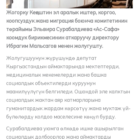
Жогорку Кеңештин эл аралык иштер, коргоо,
коопсуздук жана миграция боюнча комитетинин
төрайымы Эльвира Сурабалдиева «Ас-Сафа»
коомдук бирикмесинин аткаруучу директору
Ибрагим Мальсагов менен жолугушту.
Жолугушуунун жүрүшүндө депутат
Кыргызстандын аймактарында мектептерди,
медициналык мекемелерди жана башка
социалдык объектилерди куруунун
маанилүүлүгүн белгиледи. Ошондой эле калктын
социалдык жактан аяр катмарларына
гуманитардык жардам көрсөтүү жана муктаж үй-
бүлөлөрдү колдоо маселесине көңүл бурду.
Сурабалдиева уюмга өлкөдө ишке ашырылган
социалдык долбоорлор жана аймактарды