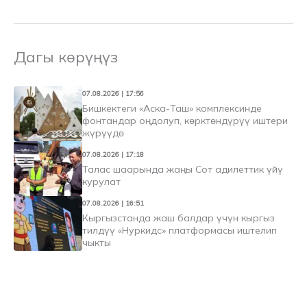
Дагы көрүңүз
07.08.2026 | 17:56
Бишкектеги «Аска-Таш» комплексинде
фонтандар оңдолуп, көрктөндүрүү иштери
жүрүүдө
07.08.2026 | 17:18
Талас шаарында жаңы Сот адилеттик үйү
курулат
07.08.2026 | 16:51
Кыргызстанда жаш балдар үчүн кыргыз
тилдүү «Нуркидс» платформасы иштелип
чыкты