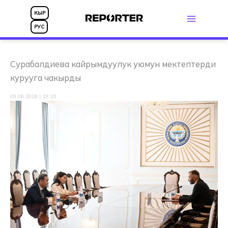
Skip
КЫР
to
РУС
content
Сурабалдиева кайрымдуулук уюмун мектептерди
курууга чакырды
09.06.2026 | 19:15