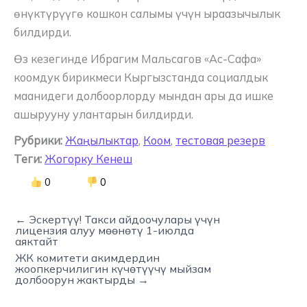
өнүктүрүүгө кошкон салымы үчүн ыраазычылык
билдирди.
Өз кезегинде Ибрагим Мальсагов «Ас-Сафа»
коомдук бирикмеси Кыргызстанда социалдык
маанидеги долбоорлорду мындан ары да ишке
ашырууну улантарын билдирди.
Рубрики:
Жаңылыктар
,
Коом
,
тестовая резерв
Теги:
Жогорку Кенеш
0
0
← Эскертүү! Такси айдоочулары үчүн
лицензия алуу мөөнөтү 1-июлда
аяктайт
ЖК комитети акимдердин
жоопкерчилигин күчөтүүчү мыйзам
долбоорун жактырды →