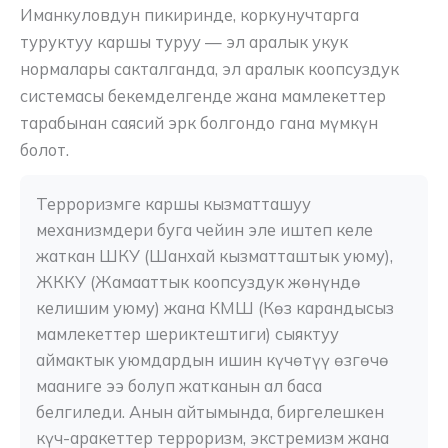
Иманкуловдун пикиринде, коркунучтарга
туруктуу каршы туруу — эл аралык укук
нормалары сакталганда, эл аралык коопсуздук
системасы бекемделгенде жана мамлекеттер
тарабынан саясий эрк болгондо гана мүмкүн
болот.
Терроризмге каршы кызматташуу 
механизмдери буга чейин эле иштеп келе 
жаткан ШКУ (Шанхай кызматташтык уюму), 
ЖККУ (Жамааттык коопсуздук жөнүндө 
келишим уюму) жана КМШ (Көз карандысыз 
мамлекеттер шериктештиги) сыяктуу 
аймактык уюмдардын ишин күчөтүү өзгөчө 
мааниге ээ болуп жатканын ал баса 
белгиледи. Анын айтымында, биргелешкен 
күч-аракеттер терроризм, экстремизм жана 