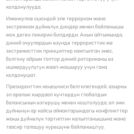
колдонулууда.
Иманкулов ошондой эле терроризм жана
экстремизм дүйнөлүк диндер менен байланышы
жок деген пикирин билдирди. Анын айтымында,
диний окуулардын өзүндө террористтик же
экстремисттик принциптер камтылган эмес,
болгону айрым топтор диний риториканы өз
ишмердүүлүгүн жаап-жашыруу үчүн гана
колдонушат.
Президенттин кеңешчиси белгилегендей, азыркы
эл аралык кырдаал күчтөрдүн глобалдык
балансынын өзгөрүшү менен коштолууда, ал эми
дүйнөнүн ар кайсы аймактарындагы конфликттер
жаңы дүйнөлүк тартиптин калыптанышына жана
таасир талашуу күрөшүнө байланыштуу.