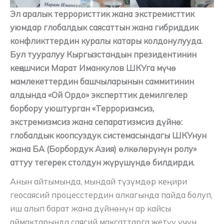
Эл аралык террористтик жана экстремисттик
уюмдар глобалдык саясаттын жана гибриддик
конфликттердин куралы катары колдонулууда.
Бул тууралуу Кыргызстандын президентинин
кеңешчиси Марат Иманкулов ШКУга мүчө
мамлекеттердин башчыларынын саммитинин
алдында «Ой Ордо» эксперттик демилгелер
борбору уюштурган «Терроризмсиз,
экстремизмсиз жана сепаратизмсиз дүйнө:
глобалдык коопсуздук системасындагы ШКУнун
жана БА (Борбордук Азия) өлкөлөрүнүн ролу»
аттуу тегерек столдун жүрүшүндө билдирди.
Анын айтымында, мындай түзүмдөр кеңири
геосаясий процесстердин алкагында пайда болуп,
иш алып барат жана дүйнөнүн ар кайсы
аймактарында саясий максаттарга жетүү үчүн