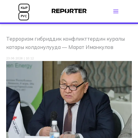
Skip
КЫР
to
РУС
content
Терроризм гибриддик конфликттердин куралы
катары колдонулууда — Марат Иманкулов
23.06.2026 | 10:12