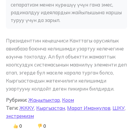
сепаратизм менен күрөшүү үчүн гана эмес, 
радикалдуу идеялардын жайылышына каршы 
туруу үчүн да зарыл.
Президенттин кеңешчиси Канттагы орусиялык
авиабаза боюнча келишимди узартуу келечегине
өзүнчө токтолду. Ал бул объектти жамааттык
коопсуздук системасынын маанилүү элементи деп
атап, эгерде бул маселе карала турган болсо,
Кыргызстандын жетекчилиги келишимди
узартууну колдойт деген пикирин билдирди.
Рубрики:
Жаңылыктар
,
Коом
Теги:
ЖККУ
,
Кыргызстан
,
Марат Иманкулов
,
ШКУ
,
экстремизм
0
0