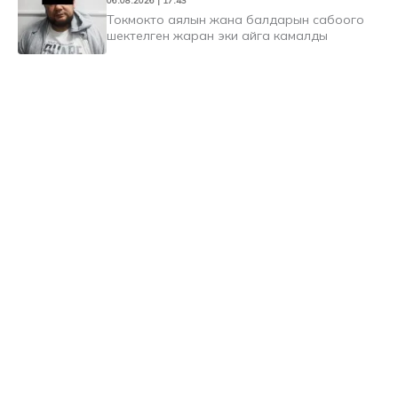
06.08.2026 | 17:43
Токмокто аялын жана балдарын сабоого
шектелген жаран эки айга камалды