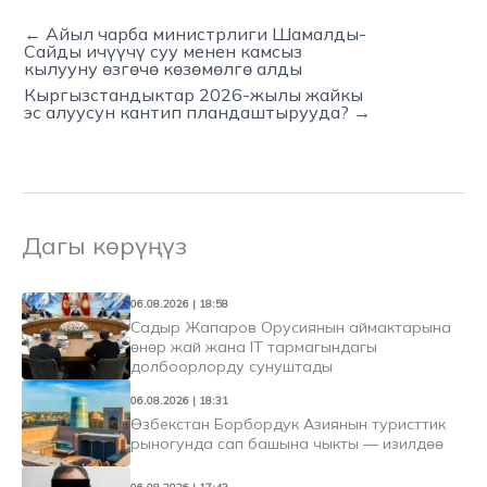
← Айыл чарба министрлиги Шамалды-
Сайды ичүүчү суу менен камсыз
кылууну өзгөчө көзөмөлгө алды
Кыргызстандыктар 2026-жылы жайкы
эс алуусун кантип пландаштырууда? →
Дагы көрүңүз
06.08.2026 | 18:58
Садыр Жапаров Орусиянын аймактарына
өнөр жай жана IT тармагындагы
долбоорлорду сунуштады
06.08.2026 | 18:31
Өзбекстан Борбордук Азиянын туристтик
рыногунда сап башына чыкты — изилдөө