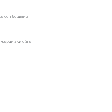
да сап башына
 жаран эки айга