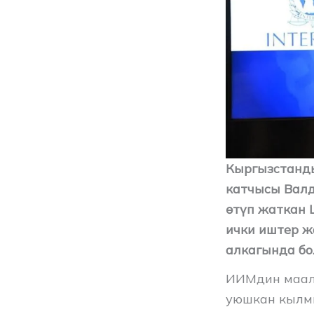
Кыргызстанды
катчысы Валд
өтүп жаткан
ички иштер ж
алкагында бо
ИИМдин маал
уюшкан кылмы