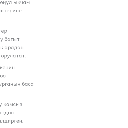
көңүл ыкчам
иштерине
тер
у багыт
ек арадан
орулатат.
экенин
гоо
урганын баса
у камсыз
ыңдоо
лдирген.