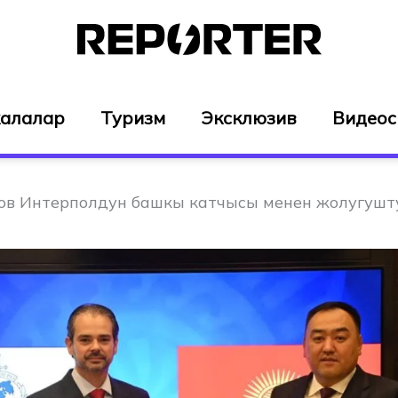
алалар
Туризм
Эксклюзив
Видео
ов Интерполдун башкы катчысы менен жолугушт