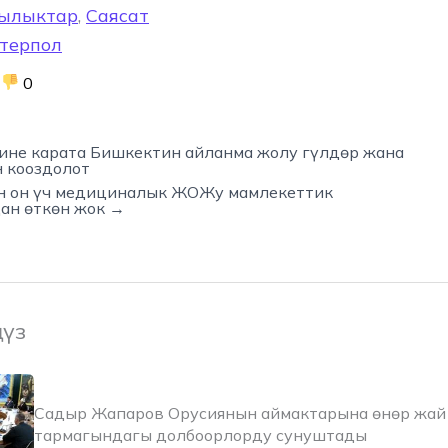
ылыктар
,
Саясат
терпол
0
не карата Бишкектин айланма жолу гүлдөр жана
н кооздолот
 он үч медициналык ЖОЖу мамлекеттик
ан өткөн жок →
ңүз
Садыр Жапаров Орусиянын аймактарына өнөр жай 
тармагындагы долбоорлорду сунуштады