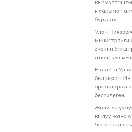
кызматташтыг
маалымат ал
бурулду.
Улан Ниязбек
министрлигин
экенин билди
өткөн кылмыш
Валдеси Урки
билдирип, Ин
органдарынын
белгилеген.
Жолугушууну
кылуу жана а
багытында кы