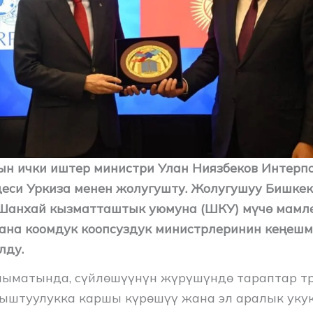
н ички иштер министри Улан Ниязбеков Интерп
еси Уркиза менен жолугушту. Жолугушуу Бишке
 Шанхай кызматташтык уюмуна (ШКУ) мүчө мамл
ана коомдук коопсуздук министрлеринин кеңеш
лду.
ыматында, сүйлөшүүнүн жүрүшүндө тараптар тр
штуулукка каршы күрөшүү жана эл аралык укук