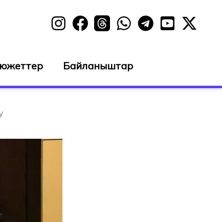
сюжеттер
Байланыштар
у