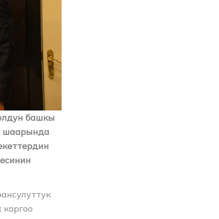
олдун башкы
к шаарында
екеттердин
месинин
ансулуттук
 коргоо