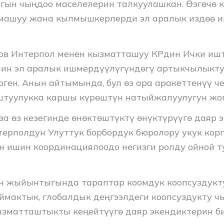
ын чыңдоо маселелерин талкуулашкан. Өзгөчө 
машуу жана кылмышкерлерди эл аралык издөө 
ов Интерпол менен кызматташуу КРдин Ички иш
ин эл аралык ишмердүүлүгүндөгү артыкчылыкту
рген. Анын айтымында, бул өз ара аракеттенүү ч
туулукка каршы күрөштүн натыйжалуулугун жог
за өз кезегинде өнөктөштүктү өнүктүрүүгө даяр 
терполдун Улуттук борбордук бюролору укук кор
 ишин координациялоодо негизги ролду ойной т
н жыйынтыгында тараптар коомдук коопсуздукт
ймактык, глобалдык деңгээлдеги коопсуздукту ч
зматташтыкты кеңейтүүгө даяр экендиктерин би