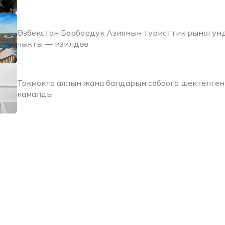
Өзбекстан Борбордук Азиянын туристтик рыногун
чыкты — изилдөө
Токмокто аялын жана балдарын сабоого шектелген
камалды