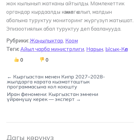
жок кылынып жатканы айтылды. Мамлекеттик
органдар кырдаалды көзөмөлгө алып, малдын
абалына туруктуу мониторинг жүргүзүп жатышат.
Эпизоотиялык абал туруктуу деп бааланууда.
Рубрики:
Жаңылыктар
,
Коом
Теги:
Айыл чарба министрлиги
,
Нарын
,
Ысык-Көл
0
0
← Кыргызстан менен Кипр 2027–2028-
жылдарга карата кызматташтык
программасына кол коюшту
Иран феномени: Кыргызстан эмнени
үйрөнүшү керек — эксперт →
Дагы көрүңүз