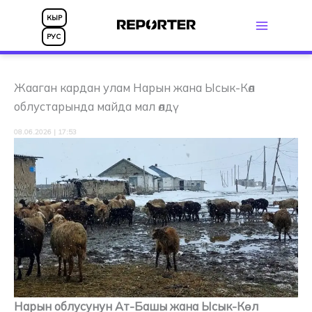
Skip
КЫР
to
РУС
content
Жааган кардан улам Нарын жана Ысык-Көл
облустарында майда мал өлдү
08.06.2026 | 17:53
Нарын облусунун Ат-Башы жана Ысык-Көл