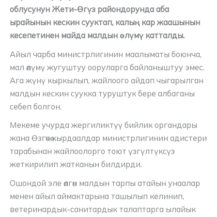
облусунун Жети-Өгүз райондорунда аба
ырайынын кескин сууктап, калың кар жаашынын
кесепетинен майда малдын өлүмү катталды.
Айыл чарба министрлигинин маалыматы боюнча,
мал өлүмү жугуштуу ооруларга байланыштуу эмес.
Ага жүнү кыркылып, жайлоого айдап чыгарылган
малдын кескин суукка туруштук бере албаганы
себеп болгон.
Мекеме учурда жергиликтүү бийлик органдары
жана Өзгөчө кырдаалдар министрлигинин адистери
тарабынан жайлоолорго тоют үзгүлтүксүз
жеткирилип жатканын билдирди.
Ошондой эле өлгөн малдын тарпы атайын унаалар
менен айыл аймактарына ташылып келинип,
ветеринардык-санитардык талаптарга ылайык