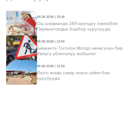
08.08.2026 | 15:16
Ош шаарында 249 орундуу заманбап
Перинаталдык борбор курулууда
08.08.2026 | 13:00
Бишкекте Тоголок Молдо көчөсүнүн бир
бөлүгү убактылуу жабылат
08.08.2026 | 12:33
Ошто жаңы сквер жана сейил бак
курулууда