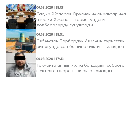
06.08.2026 | 18:58
Садыр Жапаров Орусиянын аймактарына
өнөр жай жана IT тармагындагы
долбоорлорду сунуштады
06.08.2026 | 18:31
Өзбекстан Борбордук Азиянын туристтик
рыногунда сап башына чыкты — изилдөө
06.08.2026 | 17:43
Токмокто аялын жана балдарын сабоого
шектелген жаран эки айга камалды