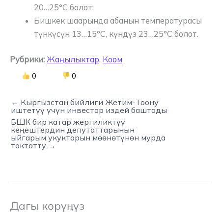
20…25°C болот;
Бишкек шаарында абанын температурасы
түнкүсүн 13…15°C, күндүз 23…25°C болот.
Рубрики:
Жаңылыктар
,
Коом
0
0
← Кыргызстан бийлиги Жетим-Тоону
иштетүү үчүн инвестор издей баштады
БШК бир катар жергиликтүү
кеңештердин депутаттарынын
ыйгарым укуктарын мөөнөтүнөн мурда
токтотту →
Дагы көрүңүз