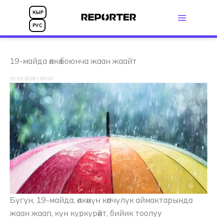
Skip
КЫР
to
РУС
content
19-майда өлкө боюнча жаан жаайт
19.05.2026 | 09:00
Бүгүн, 19-майда, өлкөнүн көпчүлүк аймактарында
жаан жаап, күн күркүрөйт, бийик тоолуу