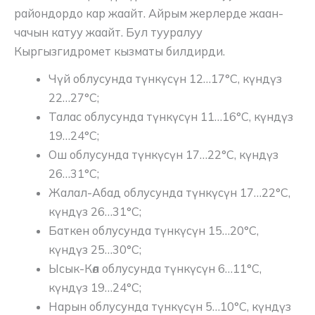
райондордо кар жаайт. Айрым жерлерде жаан-
чачын катуу жаайт. Бул тууралуу
Кыргызгидромет кызматы билдирди.
Чүй облусунда түнкүсүн 12…17°C, күндүз
22…27°C;
Талас облусунда түнкүсүн 11…16°C, күндүз
19…24°C;
Ош облусунда ​түнкүсүн 17…22°C, күндүз
26…31°C;
Жалал-Абад облусунда ​түнкүсүн 17…22°C,
күндүз 26…31°C;
Баткен облусунда ​түнкүсүн 15…20°C,
күндүз 25…30°C;
Ысык-Көл облусунда түнкүсүн 6…11°C,
күндүз 19…24°C;
Нарын облусунда түнкүсүн 5…10°C, күндүз