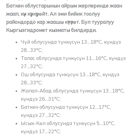
Баткен облустарынын айрым жерлеринде жаан
жаап, күн күркүрөйт. Ал эми бийик тоолуу
райондордо кар жаашы күтүлөт. Бул тууралуу
Кыргызгидромет кызматы билдирди.
Чүй облусунда түнкүсүн 13…18°C, күндүз
28…33°C;
Талас облусунда түнкүсүн 11…16°C, күндүз
27…32°C;
Ош облусунда ​түнкүсүн 13…18°C, күндүз
28…33°C;
Жалал-Абад облусунда ​түнкүсүн 13…18°C,
күндүз 26…31°C;
Баткен облусунда ​түнкүсүн 12…17°C,
күндүз 27…32°C;
Ысык-Көл облусунда түнкүсүн 5…10°C,
күндүз 17…22°C;