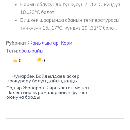
Нарын облусунда түнкүсүн 7…12°C, күндүз
18…23°C болот;
Бишкек шаарында абанын температурасы
түнкүсүн 15…17°C, күндүз 29…31°C болот.
Рубрики:
Жаңылыктар
,
Коом
Теги:
аба ырайы
0
0
← Кумарбек Байдылдаев аскер
прокурору болуп дайындалды
Садыр Жапаров Кыргызстан менен
Палестина курамаларынын футбол
оюнуна барды →