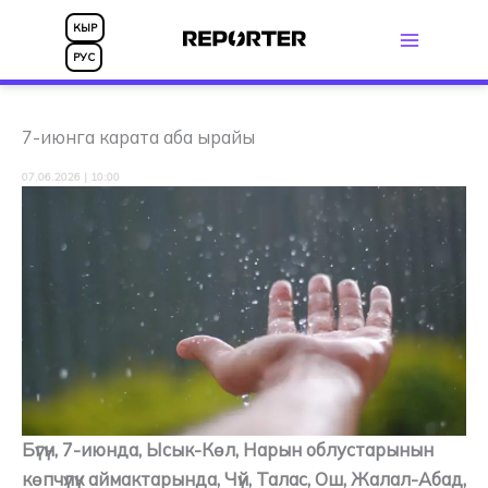
Skip
КЫР
to
РУС
content
7-июнга карата аба ырайы
07.06.2026 | 10:00
Бүгүн, 7-июнда, Ысык-Көл, Нарын облустарынын
көпчүлүк аймактарында, Чүй, Талас, Ош, Жалал-Абад,