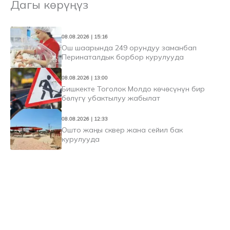
Дагы көрүңүз
08.08.2026 | 15:16
Ош шаарында 249 орундуу заманбап
Перинаталдык борбор курулууда
08.08.2026 | 13:00
Бишкекте Тоголок Молдо көчөсүнүн бир
бөлүгү убактылуу жабылат
08.08.2026 | 12:33
Ошто жаңы сквер жана сейил бак
курулууда