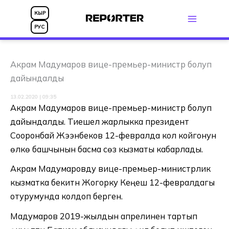
Skip
КЫР
to
РУС
content
Акрам Мадумаров вице-премьер-министр болуп
дайындалды
13.02.2020 | 09:35
Акрам Мадумаров вице-премьер-министр болуп
дайындалды. Тиешелүү жарлыкка президент
Сооронбай Жээнбеков 12-февралда кол койгонун
өлкө башчынын басма сөз кызматы кабарлады.
Акрам Мадумаровду вице-премьер-министрлик
кызматка бекитүүнү Жогорку Кеңеш 12-февралдагы
отурумунда колдоп берген.
Мадумаров 2019-жылдын апрелинен тартып