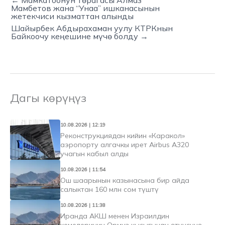
← Мамкатоонун төрагасы Алмаз
Мамбетов жана “Унаа” ишканасынын
жетекчиси кызматтан алынды
Шайырбек Абдырахаман уулу КТРКнын
Байкоочу кеңешине мүчө болду →
Дагы көрүңүз
10.08.2026 | 12:19
Реконструкциядан кийин «Каракол»
аэропорту алгачкы ирет Airbus A320
учагын кабыл алды
10.08.2026 | 11:54
Ош шаарынын казынасына бир айда
салыктан 160 млн сом түштү
10.08.2026 | 11:38
Иранда АКШ менен Израилдин