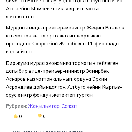
өкмөттүн Баткен облусундагы өкүлү болуп иштеген.
Ага чейин Мамлекеттик кадр кызматын
жетектеген.
Мурдагы вице-премьер-министр Жеңиш Разаков
кызматтан кетүүгө арыз жазып, жарлыкка
президент Сооронбай Жээнбеков 11-февралда
кол койгон.
Бир жума мурда экономика тармагын тейлеген
дагы бир вице-премьер-министр Замирбек
Аскаров кызматтан алынып, ордуна Эркин
Асрандиев дайындалган. Ал буга чейин Кыргыз-
орус өнүктүрүү фондун жетектеп турган.
Рубрики:
Жаңылыктар
,
Саясат
0
0