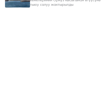
кемелеринин Ормуз кысыгынан өтүүсүнө
тыюу салуу жактырылды