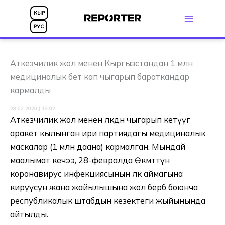
Skip
КЫР
to
РУС
content
Аткезчилик жол менен Кыргызстандан 1 млн
медициналык бет кап чыгарып бараткандар
кармалды
29.02.2020 | 13:02
Аткезчилик жол менен өлкөдөн чыгарып кетүүгө
аракет кылынган ири партиядагы медициналык
маскалар (1 млн даана) кармалган. Мындай
маалымат кечээ, 28-февралда Өкмөттүн
коронавирус инфекциясынын өлкө аймагына
кирүүсүнө жана жайылышына жол бербөө боюнча
республикалык штабдын кезектеги жыйынында
айтылды.