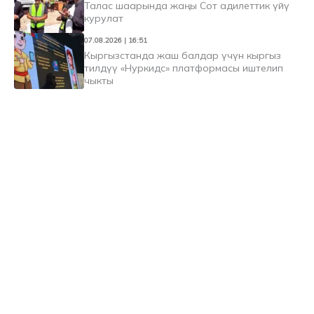
Талас шаарында жаңы Сот адилеттик үйү
курулат
07.08.2026 | 16:51
Кыргызстанда жаш балдар үчүн кыргыз
тилдүү «Нуркидс» платформасы иштелип
чыкты