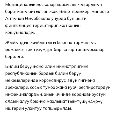
Медициналык маскалар кайсы өлкөгө чыгарылып
баратканы айтылган жок. Вице-премьер-министр
Алтынай Өмүрбекова учурда бул ишти
финполиция териштирип жатканын
кошумчалады.
Жыйындын жыйынтыгы боюнча тармактык
мамлекеттик түзүмдөргө бир катар тапшырмалар
берилди.
Билим берүү жана илим министрлигине
республиканын бардык билим берүү
мекемелеринде коронавирус, өздүк гигиена
эрежелери, сасык тумоо жана курч респиратордук
инфекциялардын, анын ичинде коронавирустун
алдын алуу боюнча маалыматтык-түшүндүрүү
иштерин улантуу тапшырылды.