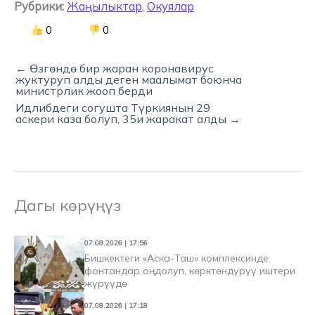
Рубрики:
Жаңылыктар
,
Окуялар
0
0
← Өзгөндө бир жаран коронавирус
жуктуруп алды деген маалымат боюнча
министрлик жооп берди
Идлибдеги согушта Түркиянын 29
аскери каза болуп, 35и жаракат алды →
Дагы көрүңүз
07.08.2026 | 17:56
Бишкектеги «Аска-Таш» комплексинде
фонтандар оңдолуп, көрктөндүрүү иштери
жүрүүдө
07.08.2026 | 17:18