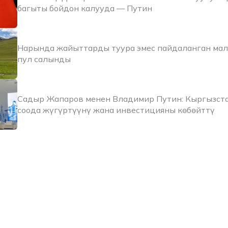
багыты бойдон калууда — Путин
Нарында жайыттарды туура эмес пайдаланган ма
пул салынды
Садыр Жапаров менен Владимир Путин: Кыргызста
соода жүгүртүүнү жана инвестицияны көбөйттү