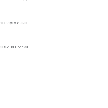
лчыларга айып
н жана Россия