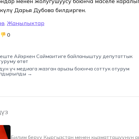
ндар менен жолугушуусу боюнча маселе каралы
өкүлү Дарья Дубова билдирген.
нө
,
Жаңылыктар
0
еште Айэркен Саймаитиге байланыштуу депутаттык
туруму өтөт
ун үч медиага жазган арызы боюнча соттук отурум
ылдырылды →
ңүз
Билим берүү Кыргызстан менен кызматташуунун 