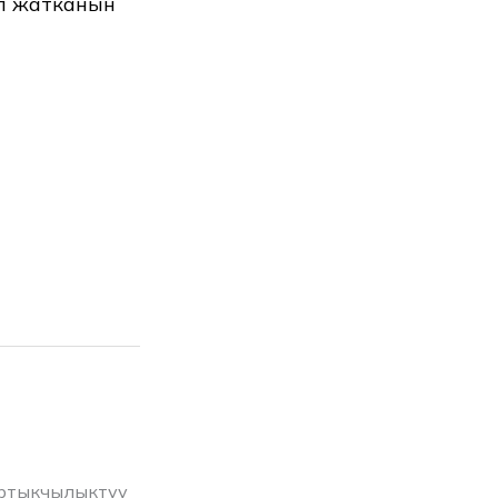
п жатканын
артыкчылыктуу