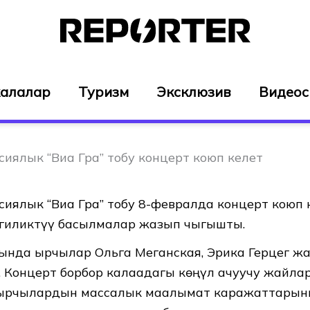
алалар
Туризм
Эксклюзив
Видео
сиялык “Виа Гра” тобу концерт коюп келет
сиялык “Виа Гра” тобу 8-февралда концерт коюп к
гиликтүү басылмалар жазып чыгышты.
ында ырчылар Ольга Меганская, Эрика Герцег ж
. Концерт борбор калаадагы көңүл ачуучу жайл
а ырчылардын массалык маалымат каражаттарын