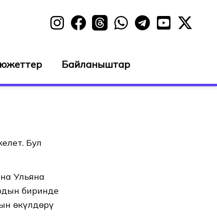
сюжеттер
Байланыштар
елет. Бул
ана Ульяна
ардын биринде
ын өкүлдөрү