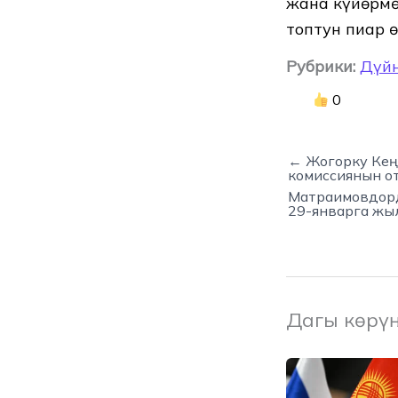
жана күйөрмө
топтун пиар 
Рубрики:
Дүй
0
← Жогорку Кең
комиссиянын о
Матраимовдорд
29-январга ж
Дагы көрү