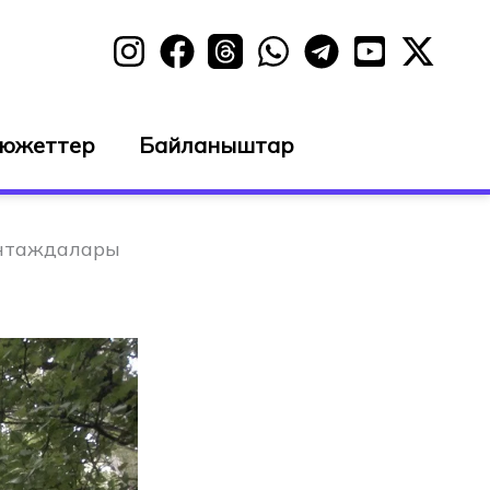
сюжеттер
Байланыштар
онтаждалары