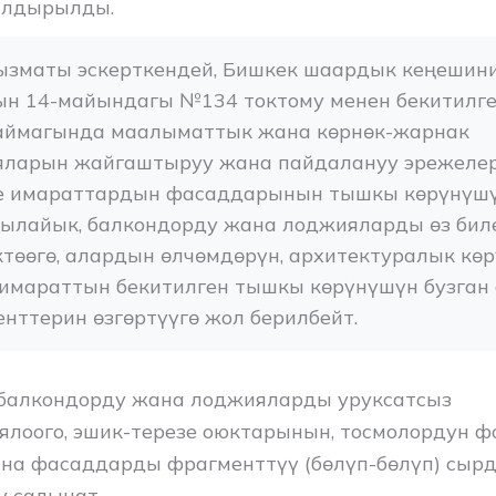
ылдырылды.
кызматы эскерткендей, Бишкек шаардык кеңешини
н 14-майындагы №134 токтому менен бекитилге
ймагында маалыматтык жана көрнөк-жарнак 
яларын жайгаштыруу жана пайдалануу эрежелери
е имараттардын фасаддарынын тышкы көрүнүшүн
 ылайык, балкондорду жана лоджияларды өз бил
төөгө, алардын өлчөмдөрүн, архитектуралык көр
 имараттын бекитилген тышкы көрүнүшүн бузган
нттерин өзгөртүүгө жол берилбейт.
балкондорду жана лоджияларды уруксатсыз
ялоого, эшик-терезе оюктарынын, тосмолордун 
ана фасаддарды фрагменттүү (бөлүп-бөлүп) сырд
у салынат.