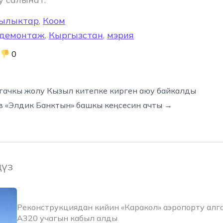
ылыктар
,
Коом
демонтаж
,
Кыргызстан
,
мэрия
0
гачкы жолу Кызыл китепке кирген аюу байкалды
 «Элдик Банктын» башкы кеңсесин ачты →
ңүз
Реконструкциядан кийин «Каракол» аэропорту алга
A320 учагын кабыл алды