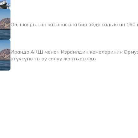
Ош шаарынын казынасына бир айда салыктан 160 
Иранда АКШ менен Израилдин кемелеринин Орму
өтүүсүнө тыюу салуу жактырылды