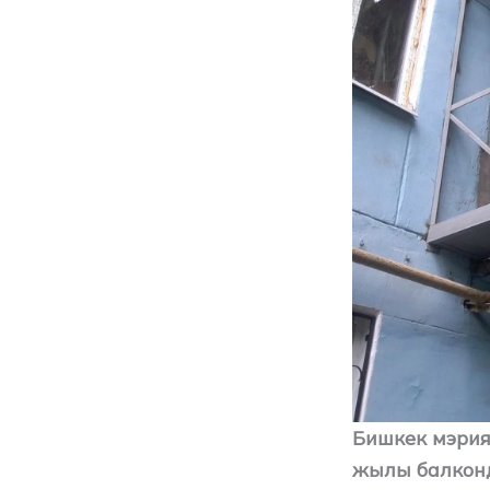
Бишкек мэри
жылы балконд