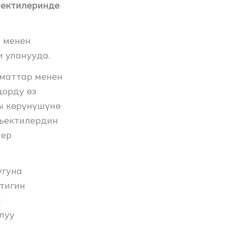
пектилеринде
у менен
 уланууда.
зматтар менен
дорду өз
ы көрүнүшүнө
бъектилердин
лер
угуна
тигин
н
луу