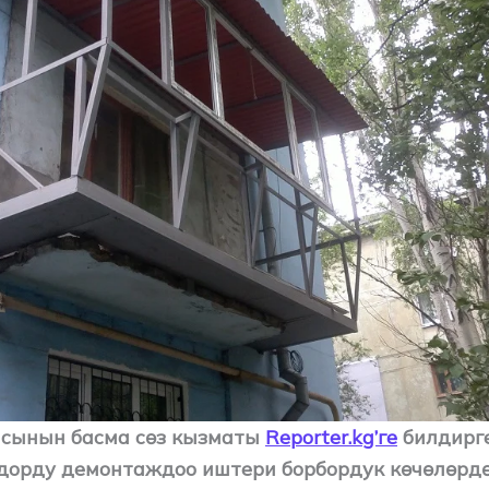
ясынын басма сөз кызматы
Reporter.kg’ге
билдирге
орду демонтаждоо иштери борбордук көчөлөрдө