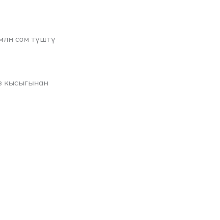
млн сом түштү
з кысыгынан