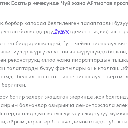
йтик Баатыр көчөсүндө, Чүй жана Айтматов прос
ек, борбор калаада белгиленген талаптарды бузу
рулган балкондорду
бузуу
(демонтаждоо) иштери
ттен билдиришкендей, буга чейин тиешелүү кы
екшерүүлөр жүргүзүлүп, анын жүрүшүндө балкон
нен реконструкциялоо жана имараттардын тышк
ан талаптарды бузуу фактылары аныкталган. О
замда белгиленген тартипте тиешелүү эскертме
 берилген.
өрү батир ээлери жашаган жеринде жок болгонд
 айрым балкондор азырынча демонтаждала элек
Иштерди алардын катышуусусуз жүргүзүү мүмкү
ан, айрым даректер боюнча демонтаждоо убакты