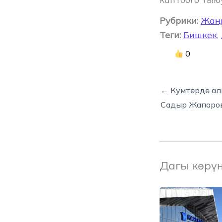
Рубрики:
Жаң
Теги:
Бишкек
,
0
← Кумтөрдө ал
Садыр Жапаров
Дагы көрү