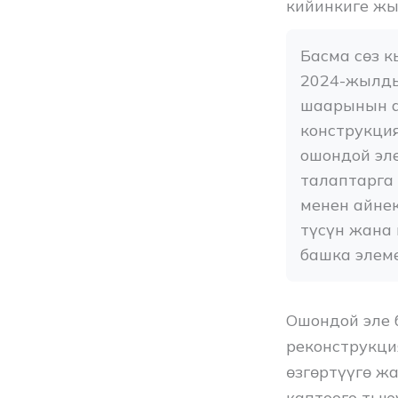
кийинкиге ж
Басма сөз 
2024-жылды
шаарынын а
конструкци
ошондой эл
талаптарга
менен айнек
түсүн жана
башка элеме
Ошондой эле 
реконструкци
өзгөртүүгө ж
каптоого тыю