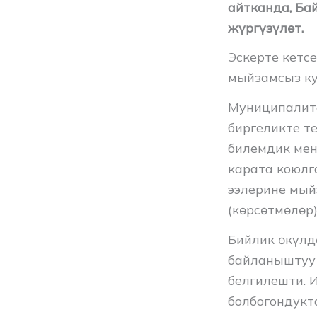
айтканда, Ба
жүргүзүлөт.
Эскерте кетс
мыйзамсыз ку
Муниципалите
биргеликте т
билемдик ме
карата коюлг
ээлерине мый
(көрсөтмөлөр)
Бийлик өкүлд
байланыштуу
белгилешти. 
болбогондукт