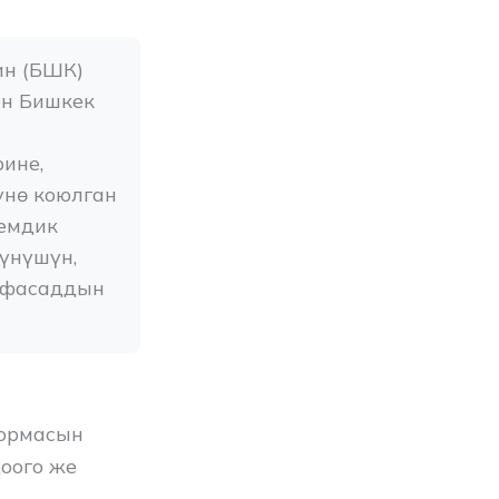
н (БШК) 
н Бишкек 
не, 
ө коюлган 
емдик 
үнүшүн, 
 фасаддын 
формасын
оого же