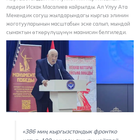
лидери Исхак Масалиев кайрылды. Ал Улуу Ата
Мекендик согуш жылдарындагы кыргыз элинин
жоготууларынын масштабын эске салып, мындай
сынактын өткөрүлүшүнүн маанисин белгиледи.
«386 миң кыргызстандык фронтко