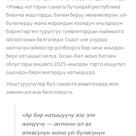
«Жеңиш каттары» сынагы бүтүндөй республика
боюнча жаштарды, билим берүү мекемелерин, үй-
бүлөлөрдү жана жарандык коомдун өкүлдөрүн
бириктирген туруктуу гуманитардык кыймылга
айланганын белгиледи. Ошол эле учурда,
көптөгөн аймактар долбоорго бир нече жылдан
бери катышып келсе, Ысык-Көл жана Баткен
облустары акцияга 2025-жылдан тарта кошулуп,
ошондон бери жигердүү катышууда.
Уюштуруучулар бул сынакта жеңилгендер жок
экенин өзгөчө белгилешти.
«Ар бир катышуучу өзү эле
жеңүүчү — анткени ал өз
өлкөсүнүн жана үй-бүлөсүнүн