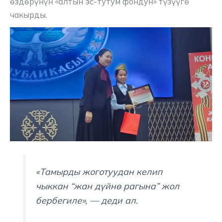
өздөрүнүн «алтын эс-тутум фондун» түзүүгө
чакырды.
«Тамырды жоготуудан келип
чыккан “жан дүйнө рагына” жол
бербегиле», — деди ал.