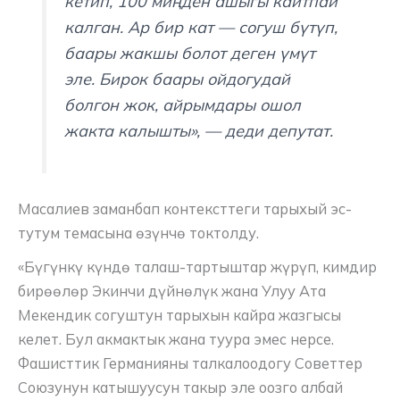
кетип, 100 миңден ашыгы кайтпай
калган. Ар бир кат — согуш бүтүп,
баары жакшы болот деген үмүт
эле. Бирок баары ойдогудай
болгон жок, айрымдары ошол
жакта калышты», — деди депутат.
Масалиев заманбап контексттеги тарыхый эс-
тутум темасына өзүнчө токтолду.
«Бүгүнкү күндө талаш-тартыштар жүрүп, кимдир
бирөөлөр Экинчи дүйнөлүк жана Улуу Ата
Мекендик согуштун тарыхын кайра жазгысы
келет. Бул акмактык жана туура эмес нерсе.
Фашисттик Германияны талкалоодогу Советтер
Союзунун катышуусун такыр эле оозго албай