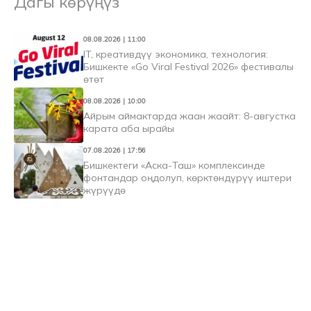
Дагы көрүңүз
08.08.2026 | 11:00
IT, креативдүү экономика, технология:
Бишкекте «Go Viral Festival 2026» фестивалы
өтөт
08.08.2026 | 10:00
Айрым аймактарда жаан жаайт: 8-августка
карата аба ырайы
07.08.2026 | 17:56
Бишкектеги «Аска-Таш» комплексинде
фонтандар оңдолуп, көрктөндүрүү иштери
жүрүүдө