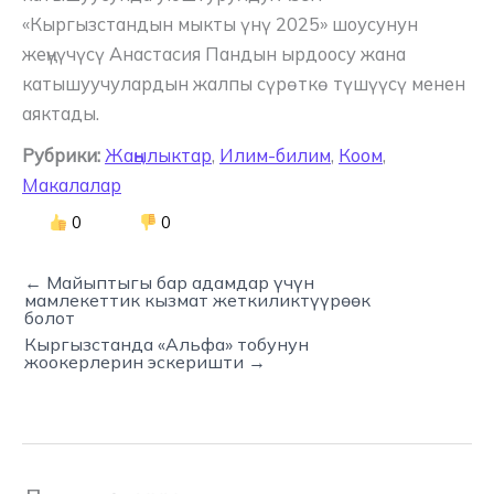
«Кыргызстандын мыкты үнү 2025» шоусунун
жеңүүчүсү Анастасия Пандын ырдоосу жана
катышуучулардын жалпы сүрөткө түшүүсү менен
аяктады.
Рубрики:
Жаңылыктар
,
Илим-билим
,
Коом
,
Макалалар
0
0
← Майыптыгы бар адамдар үчүн
мамлекеттик кызмат жеткиликтүүрөөк
болот
Кыргызстанда «Альфа» тобунун
жоокерлерин эскеришти →