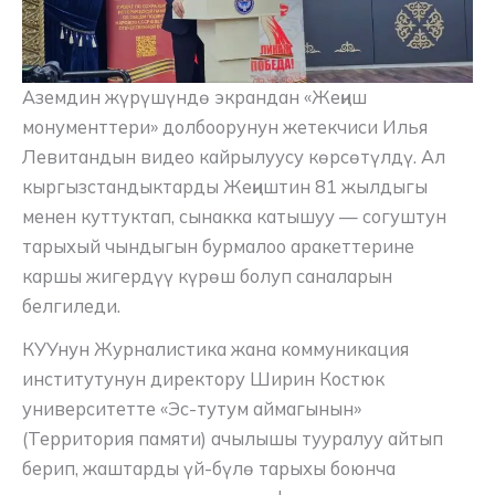
Аземдин жүрүшүндө экрандан «Жеңиш
монументтери» долбоорунун жетекчиси Илья
Левитандын видео кайрылуусу көрсөтүлдү. Ал
кыргызстандыктарды Жеңиштин 81 жылдыгы
менен куттуктап, сынакка катышуу — согуштун
тарыхый чындыгын бурмалоо аракеттерине
каршы жигердүү күрөш болуп саналарын
белгиледи.
КУУнун Журналистика жана коммуникация
институтунун директору Ширин Костюк
университетте «Эс-тутум аймагынын»
(Территория памяти) ачылышы тууралуу айтып
берип, жаштарды үй-бүлө тарыхы боюнча