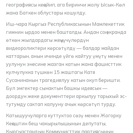
географиясы кеңейип, ага биринчи жолу Ысык-Көл
жана Баткен облустары кошулду.
Иш-чара Кыргыз Республикасынын Мамлекеттик
гимнин ырдоо менен башталды. Андан соң экранда
өткөн жылдардагы жеңүүчүлөрдүн
видеороликтери көрсөтүлдү — балдар майдан
каттарын, анын ичинде үйгө кайтуу үмүтү менен
уулунун энесине жазган катын жана фашисттик
кулчулукка түшкөн 15 жаштагы Катя
Сусанинанын трагедиялуу катын окуп беришти.
Бул эмгектер сынактын башкы идеясын —
доордун жеке документтери аркылуу тарыхый эс-
тутумду сактап калууну ачык көрсөтүп турду.
Катышуучуларга куттуктоо сөзү менен Жогорку
Кеңештин беш чакырылышынын депутаты,
Кыргызстандын Коммунисттик партиясынын