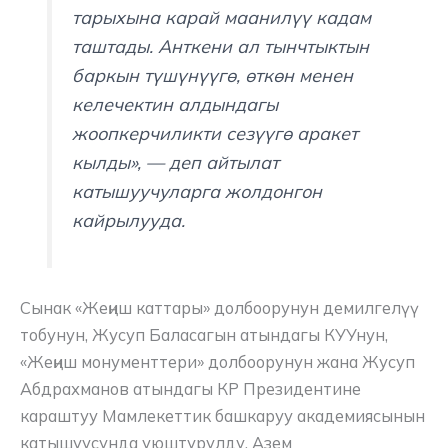
тарыхына карай маанилүү кадам
таштады. Анткени ал тынчтыктын
баркын түшүнүүгө, өткөн менен
келечектин алдындагы
жоопкерчиликти сезүүгө аракет
кылды», — деп айтылат
катышуучуларга жолдонгон
кайрылууда.
Сынак «Жеңиш каттары» долбоорунун демилгелүү
тобунун, Жусуп Баласагын атындагы КУУнун,
«Жеңиш монументтери» долбоорунун жана Жусуп
Абдрахманов атындагы КР Президентине
караштуу Мамлекеттик башкаруу академиясынын
катышуусунда уюштурулду. Азем