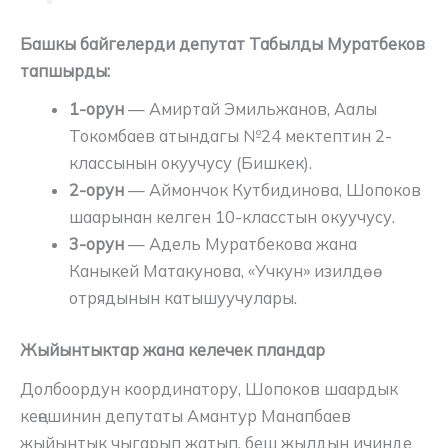
Башкы байгелерди депутат Табылды Муратбеков
тапшырды:
1-орун
— Амиртай Эмильжанов, Аалы
Токомбаев атындагы №24 мектептин 2-
классынын окуучусу (Бишкек).
2-орун
— Аймончок Кутбидинова, Шопоков
шаарынан келген 10-класстын окуучусу.
3-орун
— Адель Муратбекова жана
Каныкей Матакунова, «Учкун» изилдөө
отрядынын катышуучулары.
Жыйынтыктар жана келечек пландар
Долбоордун координатору, Шопоков шаардык
кеңешинин депутаты Амантур Манапбаев
жыйынтык чыгарып жатып, беш жылдын ичинде