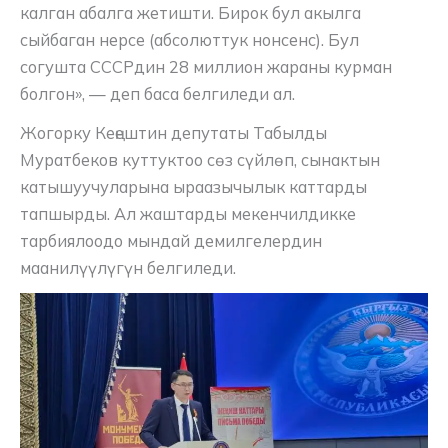
калган абалга жетишти. Бирок бул акылга
сыйбаган нерсе (абсолюттук нонсенс). Бул
согушта СССРдин 28 миллион жараны курман
болгон», — деп баса белгиледи ал.
Жогорку Кеңештин депутаты Табылды
Муратбеков куттуктоо сөз сүйлөп, сынактын
катышуучуларына ыраазычылык каттарды
тапшырды. Ал жаштарды мекенчилдикке
тарбиялоодо мындай демилгелердин
маанилүүлүгүн белгиледи.