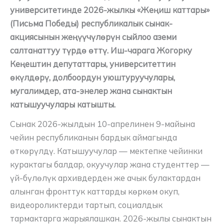
университетинде 2026-жылкы «Жеңиш каттары»
(Письма Победы) республикалык сынак-
акциясынын жеңүүчүлөрүн сыйлоо аземи
салтанаттуу түрдө өттү. Иш-чарага Жогорку
Кеңештин депутаттары, университеттин
өкүлдөрү, долбоордун уюштуруучулары,
мугалимдер, ата-энелер жана сынактын
катышуучулары катышты.
Сынак 2026-жылдын 10-апрелинен 9-майына
чейин республиканын бардык аймагында
өткөрүлдү. Катышуучулар — мектепке чейинки
курактагы балдар, окуучулар жана студенттер —
үй-бүлөлүк архивдерден же ачык булактардан
алынган фронттук каттарды көркөм окуп,
видеороликтерди тартып, социалдык
тармактарга жарыялашкан. 2026-жылы сынактын