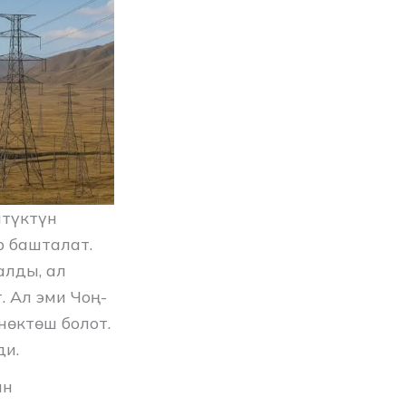
штүктүн
р башталат.
алды, ал
. Ал эми Чоң-
өктөш болот.
ди.
ын