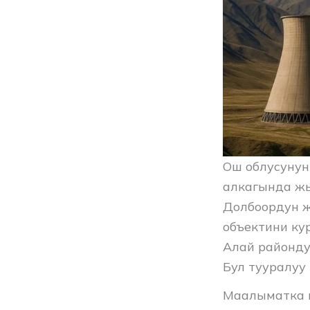
Ош облусунун
алкагында жы
Долбоордун ж
объектини ку
Алай районду
Бул тууралуу
Маалыматка ы