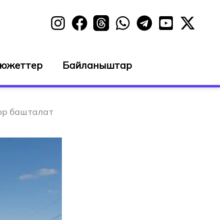
сюжеттер
Байланыштар
ор башталат