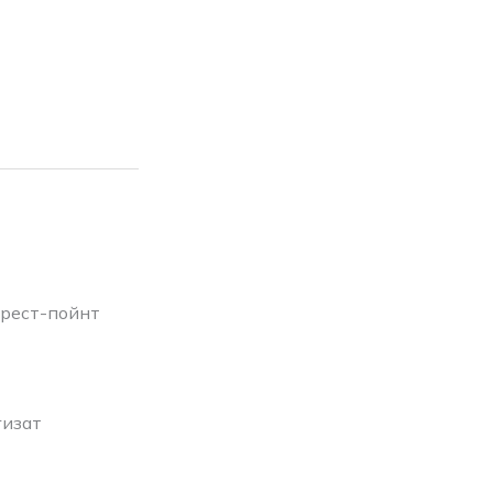
рест-пойнт
гизат