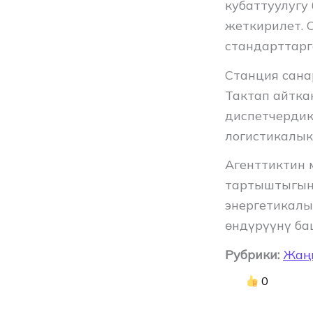
кубаттуулугу
жеткирилет. 
стандарттарг
Станция сана
Тактап айтка
диспетчердик
логистикалык
Агенттиктин 
тартыштыгын 
энергетикалы
өндүрүүнү ба
Рубрики:
Жаң
0