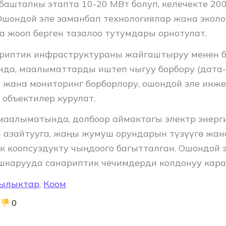
 баштапкы этапта 10-20 МВт болуп, келечекте 20
Ошондой эле заманбап технологиялар жана экол
а жооп берген тазалоо тутумдары орнотулат.
риптик инфраструктураны жайгаштыруу менен би
нда, маалыматтарды иштеп чыгуу борбору (дата-
 жана мониторинг борборлору, ошондой эле инж
 объектилер курулат.
маалыматында, долбоор аймактагы электр энер
азайтууга, жаңы жумуш орундарын түзүүгө жан
к коопсуздукту чыңдоого багытталган. Ошондой э
шкарууда санариптик чечимдерди колдонуу кара
ылыктар
,
Коом
0