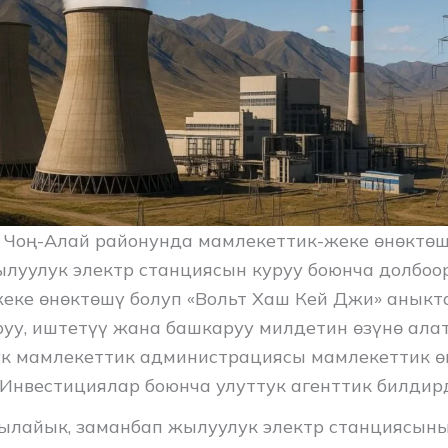
 Чоң-Алай районунда мамлекеттик-жеке өнөктө
луулук электр станциясын куруу боюнча долбоо
еке өнөктөшү болуп «Вольт Хаш Кей Джи» аныкт
руу, иштетүү жана башкаруу милдетин өзүнө алат
к мамлекеттик администрациясы мамлекеттик өн
 Инвестициялар боюнча улуттук агенттик билдир
лайык, заманбап жылуулук электр станциясын