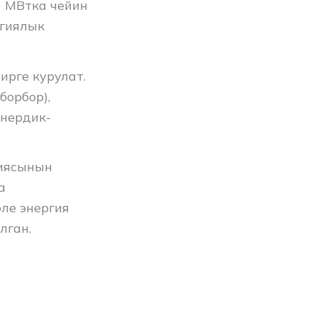
0 МВтка чейин
огиялык
рге курулат.
борбор),
енердик-
гиясынын
а
ле энергия
лган.