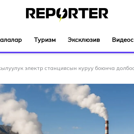
алалар
Туризм
Эксклюзив
Видео
ылуулук электр станциясын куруу боюнча долбо