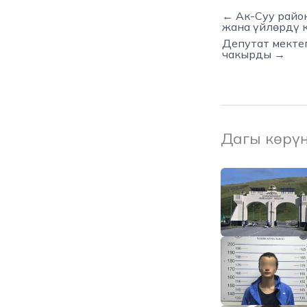
← Ак-Суу райо
жана үйлөрдү 
Депутат мекте
чакырды →
Дагы көрү