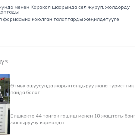
нунда менен Каракол шаарында сел жүрүп, жолдорду
каптады
п формасына коюлган талаптарды жеңилдетүүгө
ңүз
Өтмөк ашуусунда жарыктандыруу жана туристтик 
пайда болот
Бишкекте 44 таңгак гашиш менен 18 жаштагы баң
жашыруучу кармалды