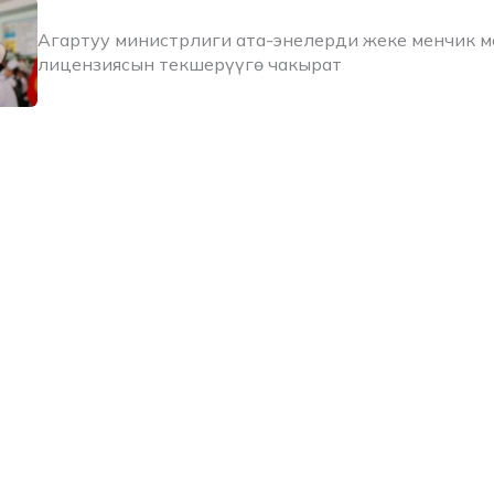
Агартуу министрлиги ата-энелерди жеке менчик 
лицензиясын текшерүүгө чакырат