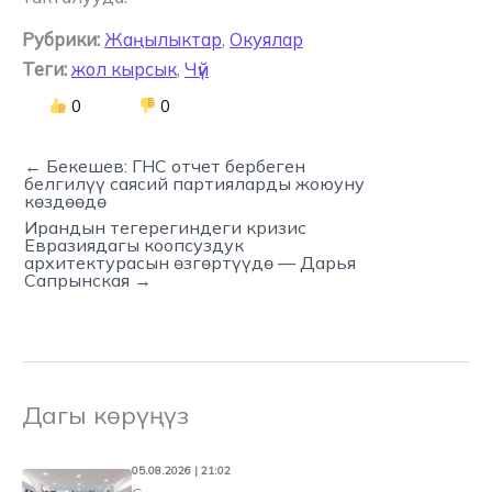
Рубрики:
Жаңылыктар
,
Окуялар
Теги:
жол кырсык
,
Чүй
0
0
← Бекешев: ГНС отчет бербеген
белгилүү саясий партияларды жоюуну
көздөөдө
Ирандын тегерегиндеги кризис
Евразиядагы коопсуздук
архитектурасын өзгөртүүдө — Дарья
Сапрынская →
Дагы көрүңүз
05.08.2026 | 21:02