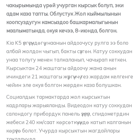
чакырымында үрөй учурган кырсык болуп, эки
адам каза тапты. Облустук Жол кыймылынын
коопсуздугун камсыздоо башкармалыгынын
маалыматында, окуя кечээ, 8-июнда, болгон.
Kia K5 үлгүсүндөгү унаанын айдоочусу рулга ээ боло
албай жолдон чыгып, бакты сүзгөн. Катуу соккудан
унаа толугу менен талкаланып, чачырап кеткен.
Кырсыктан 24 жаштагы айдоочу жана анын
ичиндеги 21 жаштагы жүргүнчү тез жардам келгенге
чейин эле окуя болгон жерден каза болушкан.
Социалдык тармактарда жол кырсыктын
кадрлары жарыяланды. Видеодон катуу соккудан
салондогу прибордук панель үзүлүп, спидометрдин
жебеси 240 км/саат көрсөткүчүндө катып калганын
көрүүгө болот. Учурда кырсыктын жагдайлары
такталууда.