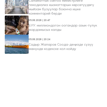
Саламаттык сактоо министрлиги
гемодиализ кызматтарын көрсөтүүдөгү
мыйзам бузуулар боюнча ишке
комментарий берди
05.08.2026 | 20:47
БУУ: миллиондогон оогандар азык-түлүк
жардамысыз калды
05.08.2026 | 20:24
Садыр Жапаров Соода-деңизде сүзүү
жөнүндө кодекске кол койду