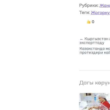
Рубрики:
Жаң
Теги:
Жогорку
0
← Кыргызстан 
экспорттоду
Казакстанда м
протездери ка
Дагы көрү