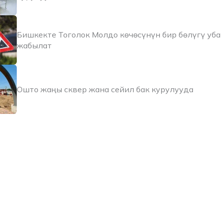
Бишкекте Тоголок Молдо көчөсүнүн бир бөлүгү уб
жабылат
Ошто жаңы сквер жана сейил бак курулууда