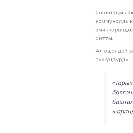
Социалдык фо
коммуналдык 
эми жарандар
айтты.
Ал ошондой э
түшүндүрдү.
«Тарых
болгон
баштал
жаранд