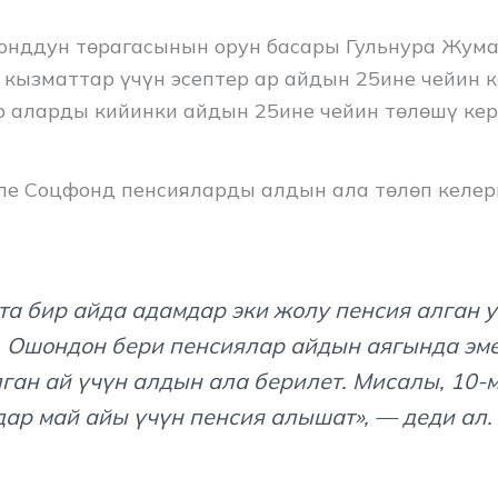
нддун төрагасынын орун басары Гульнура Жум
кызматтар үчүн эсептер ар айдын 25ине чейин к
 аларды кийинки айдын 25ине чейин төлөшү кер
ле Соцфонд пенсияларды алдын ала төлөп келер
та бир айда адамдар эки жолу пенсия алган 
. Ошондон бери пенсиялар айдын аягында эме
ган ай үчүн алдын ала берилет. Мисалы, 10-
ар май айы үчүн пенсия алышат», — деди ал.