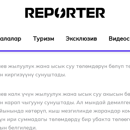
алалар
Туризм
Эксклюзив
Видео
ев жылуулук жана ысык суу төлөмдөрүн бөлүп т
н киргизүүнү сунуштады.
ев калк үчүн жылуулук жана ысык суу акысын бө
н карап чыгууну сунуштады. Ал мындай демилге
йынында көтөрүп, кыш мезгилинде жарандар к
үн ири суммадагы төлөмдөрдү бир убакта төлөө
ын белгиледи.