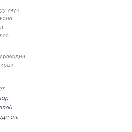
уу үчүн
 жана
ал
лөө
нерлердин
ирди.
т,
лар
өлөй
еди ал.