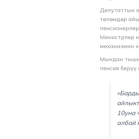
Депутаттын а
төлөмдөр айы
пенсионерлер
Министрлер к
механизмин к
Мындан тышк
пенсия берүү
«Барды
айлыкт
10уна 
албай 