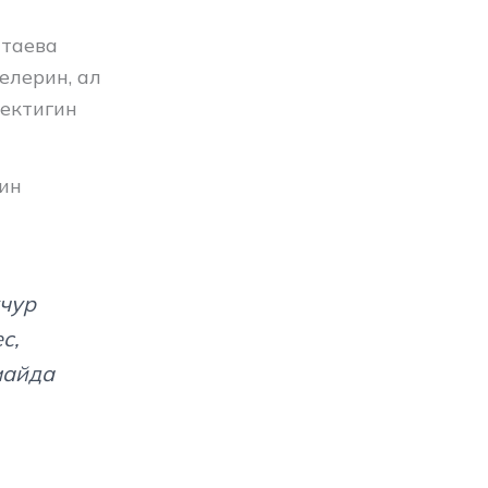
атаева
елерин, ал
ектигин
ин
учур
с,
майда