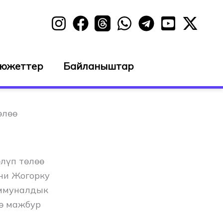
сюжеттер
Байланыштар
өлөө
лүп төлөө
ни Жогорку
оммуналдык
гө мажбур