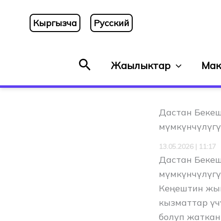
Skip
to
Кыргызча
Русский
content
Search
Жаңылыктар
Мак
Дастан Бекеш
мүмкүнчүлүгү
13.05.2026 | 11:17
Дастан Бекеш
мүмкүнчүлүгү
Кеңештин жы
кызматтар үч
болуп жаткан