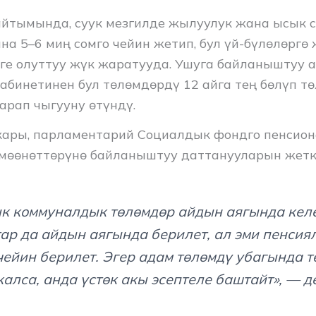
йтымында, суук мезгилде жылуулук жана ысык с
на 5–6 миң сомго чейин жетип, бул үй-бүлөлөргө
ге олуттуу жүк жаратууда. Ушуга байланыштуу 
абинетинен бул төлөмдөрдү 12 айга тең бөлүп тө
арап чыгууну өтүндү.
ары, парламентарий Социалдык фондго пенсио
 мөөнөттөрүнө байланыштуу даттанууларын жетк
к коммуналдык төлөмдөр айдын аягында келе
ар да айдын аягында берилет, ал эми пенсия
чейин берилет. Эгер адам төлөмдү убагында т
калса, анда үстөк акы эсептеле баштайт», — д