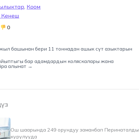
ылыктар
,
Коом
 Кенеш
0
жыл башынан бери 11 тоннадан ашык сүт азыктарын
айыптыгы бар адамдардын коляскалары жана
йра алынат →
ңүз
Ош шаарында 249 орундуу заманбап Перинаталды
курулууда