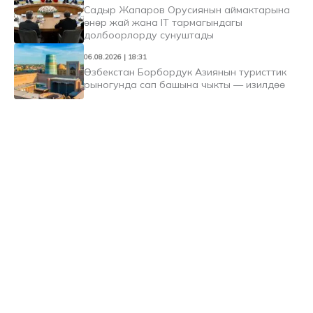
Садыр Жапаров Орусиянын аймактарына
өнөр жай жана IT тармагындагы
долбоорлорду сунуштады
06.08.2026 | 18:31
Өзбекстан Борбордук Азиянын туристтик
рыногунда сап башына чыкты — изилдөө