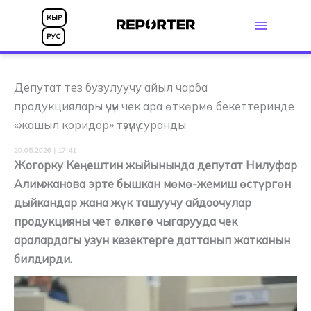
Skip
КЫР
to
РУС
content
Депутат тез бузулуучу айыл чарба
продукциялары үчүн чек ара өткөрмө бекеттеринде
«жашыл коридор» түзүүнү суранды
20.05.2026 | 17:41
Жогорку Кеңештин жыйынында депутат Нилуфар
Алимжанова эрте бышкан мөмө-жемиш өстүргөн
дыйкандар жана жүк ташуучу айдоочулар
продукцияны чет өлкөгө чыгарууда чек
аралардагы узун кезектерге даттанып жатканын
билдирди.