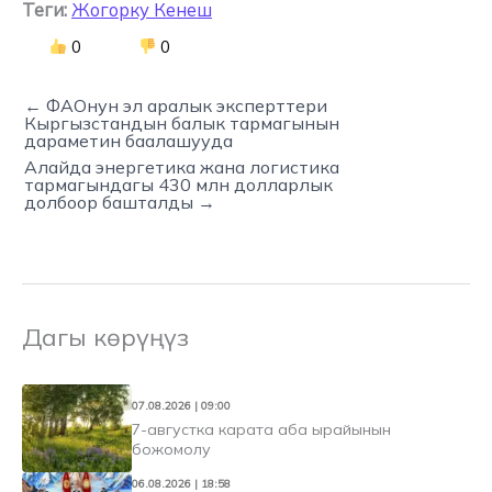
Теги:
Жогорку Кенеш
0
0
← ФАОнун эл аралык эксперттери
Кыргызстандын балык тармагынын
дараметин баалашууда
Алайда энергетика жана логистика
тармагындагы 430 млн долларлык
долбоор башталды →
Дагы көрүңүз
07.08.2026 | 09:00
7-августка карата аба ырайынын
божомолу
06.08.2026 | 18:58