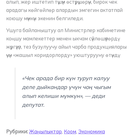
алып, жер иштетип түшүм өстүрүшөрүн, бирок чек
арадагы көйгөйлөр алардын эмгегин актатпай
коюшу мүмкүн экенин белгиледи.
Ушуга байланыштуу ал Министрлер кабинетине
коңшу мамлекеттер менен ыкчам сүйлөшүүлөрдү
жүргүзүп, тез бузулуучу айыл чарба продукциялары
үчүн «жашыл коридорлорду» уюштурууну өтүндү.
«Чек арада бир күн туруп калуу
деле дыйкандар үчүн чоң чыгым
алып келиши мүмкүн», — деди
депутат.
Рубрики:
Жаңылыктар
,
Коом
,
Экономика