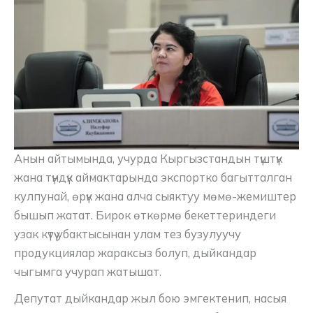
Анын айтымында, учурда Кыргызстандын түштүк
жана түндүк аймактарында экспортко багытталган
кулпунай, өрүк жана алча сыяктуу мөмө-жемиштер
бышып жатат. Бирок өткөрмө бекеттериндеги
узак күтүү убактысынан улам тез бузулуучу
продукциялар жараксыз болуп, дыйкандар
чыгымга учурап жатышат.
Депутат дыйкандар жыл бою эмгектенип, насыя