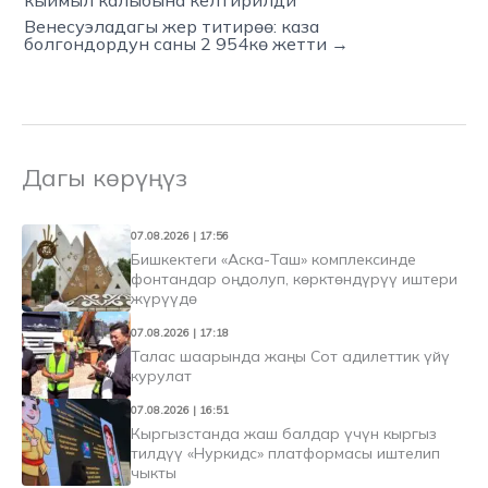
Венесуэладагы жер титирөө: каза
болгондордун саны 2 954кө жетти →
Дагы көрүңүз
07.08.2026 | 17:56
Бишкектеги «Аска-Таш» комплексинде
фонтандар оңдолуп, көрктөндүрүү иштери
жүрүүдө
07.08.2026 | 17:18
Талас шаарында жаңы Сот адилеттик үйү
курулат
07.08.2026 | 16:51
Кыргызстанда жаш балдар үчүн кыргыз
тилдүү «Нуркидс» платформасы иштелип
чыкты