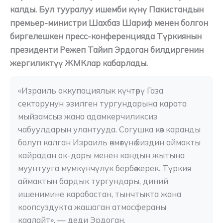
калды. Бул тууралуу ишемби күнү Пакистандын
премьер-министри Шахбаз Шариф менен болгон
биргелешкен пресс-конференцияда Түркиянын
президенти Режеп Тайип Эрдоган билдиргенин
жергиликтүү ЖМКлар кабарлады.
«Израиль оккупациялык күчтөрү Газа 
секторунун эзилген тургундарына карата 
мыйзамсыз жана адамкерчиликсиз 
чабуулдарын улантууда. Согушка көз каранды 
болуп калган Израиль өкмөтүнө биздин аймакты 
кайрадан ок-дары менен кандын жытына 
муунтууга мүмкүнчүлүк бербөө керек. Түркия 
аймактын бардык тургундары, диний 
ишенимине карабастан, тынчтыкта жана 
коопсуздукта жашаган атмосфераны 
каалайт», — деди Эрдоган.