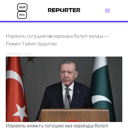
Skip
КЫР
to
РУС
content
Израиль согушка көз каранды болуп калды —
Режеп Тайип Эрдоган
05.07.2026 | 12:10
Израиль өкмөтү согушка көз каранды болуп