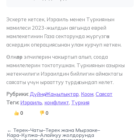
Эскерте кетсек, Израиль менен Түркиянын
мамилеси 2023-жылдын аягында еврей
мамлекетинин Газа секторунда жүргүзгөн
аскердик операциясынан улам курчуп кеткен.
Өлкөлөр элчилерин чакыртып алып, соода
мамилелерин токтотушкан. Түркиянын азыркы
жетекчилиги Израилдин бийлигин аймактагы
саясаты үчүн ырааттуу түрдө сындап келет.
Рубрики:
Дүйнө
,
Жаңылыктар
,
Коом
,
Саясат
Теги:
Израиль
,
конфликт
,
Түркия
0
0
← Терек–Чаты–Терек жана Мырзаке–
Кара-Кулжа–Алайкуу жолдорунда
кыймыл калыбына келтирилди