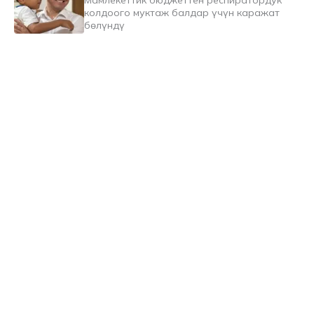
Мамлекеттик бюджеттен респиратордук
колдоого муктаж балдар үчүн каражат
бөлүндү