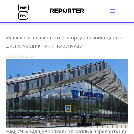
Skip
КЫР
to
РУС
content
«Каракол» эл аралык аэропортунда командалык-
диспетчердик пункт курулууда
29.05.2026 | 16:23
Бүгүн, 29-майда, «Каракол» эл аралык аэропортунда