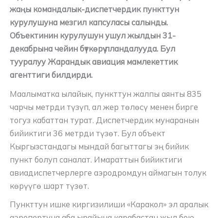
жаңы командалык-диспетчердик пункттун
курулушуна мезгил капсуласы салынды.
Объектинин курулушун ушул жылдын 31-
декабрына чейин бүткөрүү пландалууда. Бул
тууралуу Жарандык авиация мамлекеттик
агенттиги билдирди.
Маалыматка ылайык, пункттун жалпы аянты 835
чарчы метрди түзүп, ал жер төлөсү менен бирге
тогуз кабаттан турат. Диспетчердик мунаранын
бийиктиги 36 метрди түзөт. Бул объект
Кыргызстандагы мындай багыттагы эң бийик
пункт болуп саналат. Имараттын бийиктиги
авиадиспетчерлерге аэродромдун аймагын толук
көрүүгө шарт түзөт.
Пункттун ишке киргизилиши «Каракол» эл аралык
аэропортуна аба ырайына карабастан жыл бою