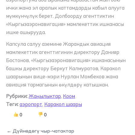
ички жана эл аралык каттамдарды кабыл алууга
мүмкүнчүлүк берет. Долбоорду агенттиктин
«Кыргызаэронавигация» мамлекеттик ишканасы
ишке ашырууда.
Капсула салуу аземине Жарандык авиация
мамлекеттик агенттигинин директору Данияр
Бостонов, «Кыргызаэронавигация» ишканасынын
башкы директору Беркут Калмуратов, Каракол
шаарынын вице-мэри Нурлан Момбеков жана
авиация тармагынын өкүлдөрү катышкан.
Рубрики:
Жаңылыктар
,
Коом
Теги:
аэропорт
,
Каракол шаары
0
0
← Дүйнөдөгү чыр-чатактар