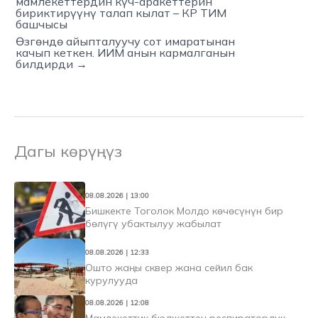
мамлекеттердин күч-аракеттерин
бириктирүүнү талап кылат – КР ТИМ
башчысы
Өзгөндө айыпталуучу сот имаратынан
качып кеткен. ИИМ анын кармалганын
билдирди →
Дагы көрүңүз
08.08.2026 | 13:00
Бишкекте Тоголок Молдо көчөсүнүн бир
бөлүгү убактылуу жабылат
08.08.2026 | 12:33
Ошто жаңы сквер жана сейил бак
курулууда
08.08.2026 | 12:08