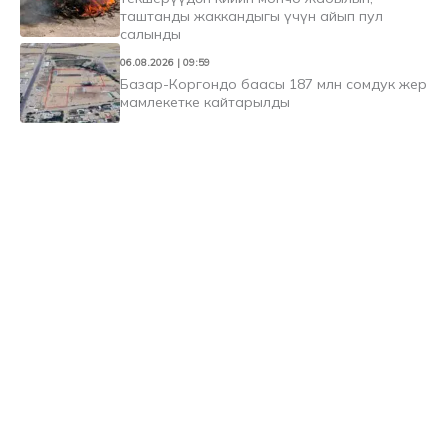
таштанды жаккандыгы үчүн айып пул
салынды
06.08.2026 | 09:59
Базар-Коргондо баасы 187 млн сомдук жер
мамлекетке кайтарылды