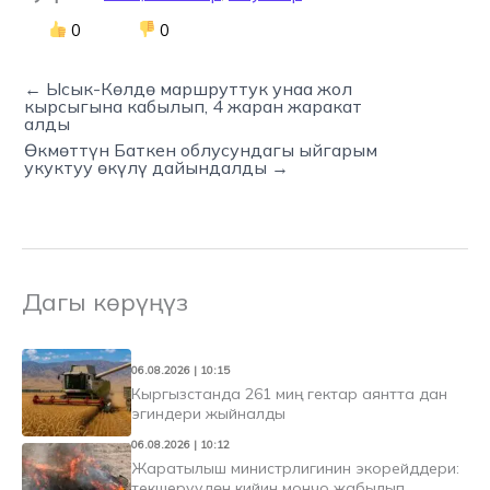
0
0
← Ысык-Көлдө маршруттук унаа жол
кырсыгына кабылып, 4 жаран жаракат
алды
Өкмөттүн Баткен облусундагы ыйгарым
укуктуу өкүлү дайындалды →
Дагы көрүңүз
06.08.2026 | 10:15
Кыргызстанда 261 миң гектар аянтта дан
эгиндери жыйналды
06.08.2026 | 10:12
Жаратылыш министрлигинин экорейддери:
текшерүүдөн кийин мончо жабылып,