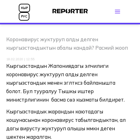
Skip
КЫР
to
РУС
content
Коронавирус жуктуруп алды делген
кыргызстандыктын абалы кандай? Расмий жооп
18.02.2020 | 12:55
Кыргызстандын Жапониядагы элчилиги
коронавирус жуктуруп алды делген
кыргызстандык менен үзгүлтүксүз байланышта
болот.
Бул тууралуу Тышкы иштер
министрлигинин басма сөз кызматы билдирет.
Кыргызстандык жарандын каютадагы
кошунасынан коронавирус табылгандыктан, ал
дагы вирусту жуктуруп алышы мүмкүн деген
шектенүү жаралган.