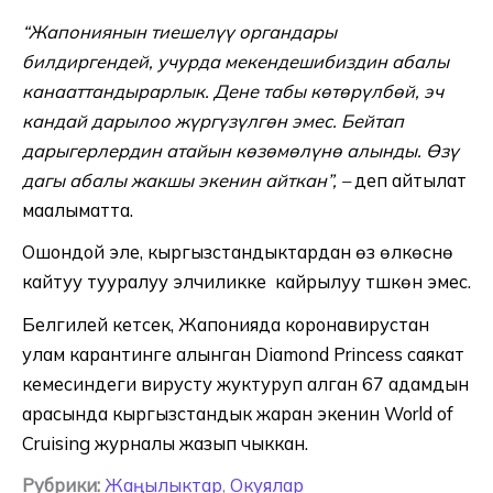
“Жапониянын тиешелүү органдары
билдиргендей, учурда мекендешибиздин абалы
канааттандырарлык. Дене табы көтөрүлбөй, эч
кандай дарылоо жүргүзүлгөн эмес. Бейтап
дарыгерлердин атайын көзөмөлүнө алынды. Өзү
дагы абалы жакшы экенин айткан”, –
деп айтылат
маалыматта.
Ошондой эле, кыргызстандыктардан өз өлкөсүнө
кайтуу тууралуу элчиликке кайрылуу түшкөн эмес.
Белгилей кетсек, Жапонияда коронавирустан
улам карантинге алынган Diamond Princess саякат
кемесиндеги вирусту жуктуруп алган 67 адамдын
арасында кыргызстандык жаран экенин World of
Cruising журналы жазып чыккан.
Рубрики:
Жаңылыктар
,
Окуялар