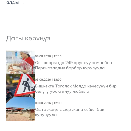
алды →
Дагы көрүңүз
08.08.2026 | 15:16
Ош шаарында 249 орундуу заманбап
Перинаталдык борбор курулууда
08.08.2026 | 13:00
Бишкекте Тоголок Молдо көчөсүнүн бир
бөлүгү убактылуу жабылат
08.08.2026 | 12:33
Ошто жаңы сквер жана сейил бак
курулууда