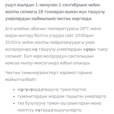
ушул жылдын 1-июнунан 1-сентябрына чейин
жалпы салмагы 18 тоннадан ашкан жүк ташуучу
унаалардын кыймылына чектөө киргизди.
Ага ылайык, абанын температурасы 28°C жана
андан жогору болгон учурда саат 10:00дөн
20:00гө чейин жалпы пайдалануудагы унаа
жолдорунда жүк ташуучу унаалардын жүрүүсүнө тыюу
салынат. Бул чара жолдордун сакталышын
камсыз кылуу максатында кабыл алынды.
Чектөө төмөнкү транспорт каражаттарына
жайылтылбайт:
жүргүнчүлөрдү ташуучу транспортко;
гуманитардык жардам ташыган унааларга;
тез бузулуучу тамак-аш азыктарын жана
кооптуу жүктөрдү ташуучуларга;