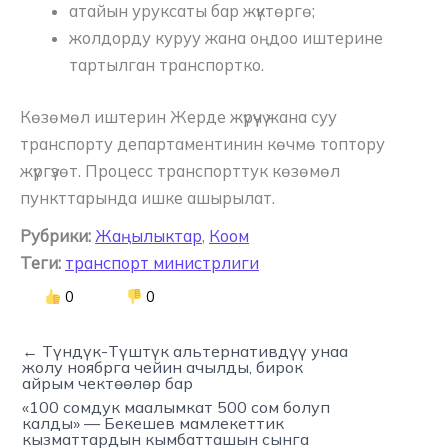
атайын уруксаты бар жүктөргө;
жолдорду куруу жана оңдоо иштерине
тартылган транспортко.
Көзөмөл иштерин Жерде жүрүүчү жана суу
транспорту департаментинин көчмө топтору
жүргүзөт. Процесс транспорттук көзөмөл
пункттарында ишке ашырылат.
Рубрики:
Жаңылыктар
,
Коом
Теги:
транспорт министрлиги
0
0
← Түндүк-Түштүк альтернативдүү унаа
жолу ноябрга чейин ачылды, бирок
айрым чектөөлөр бар
«100 сомдук маалымкат 500 сом болуп
калды» — Бекешев мамлекеттик
кызматтардын кымбатташын сынга