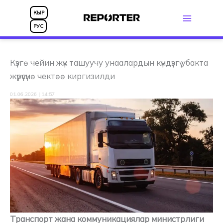
Skip
КЫР
to
РУС
content
Күзгө чейин жүк ташуучу унаалардын күндүзгү убакта
жүрүүсүнө чектөө киргизилди
01.06.2026 | 14:57
Транспорт жана коммуникациялар министрлиги