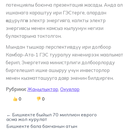
потенциялы боюнча презентация жасады. Анда ал
ишканага караштуу ири ГЭСтерге, алардан
өндүрүлгөн электр энергияга, калкты электр
энергиясы менен камсыз кылуунун негизи
булактарына токтолгон.
Мындан тышкар перспективдүү ири долбоор
Камбар-Ата-1 ГЭС тууралуу кененирээк маалымат
берип, Энергетика министрлиги долбоорлорду
биргелешип ишке ашыруу үчүн инвесторлор
менен кызматташууга даяр экенин билдирген.
Рубрики:
Жаңылыктар
,
Окуялар
0
0
← Бишкекте быйыл 70 миллион еврого
асма жол курулат
Бишкекте бала бакчанын атын