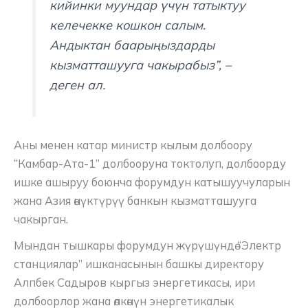
кийинки муундар үчүн татыктуу
келечекке кошкон салым.
Андыктан баарыңыздарды
кызматташууга чакырабыз”, –
деген ал.
Аны менен катар министр кылым долбоору
“Камбар-Ата-1” долбооруна токтолуп, долбоорду
ишке ашыруу боюнча форумдун катышуучуларын
жана Азия өнүктүрүү банкын кызматташууга
чакырган.
Мындан тышкары форумдун жүрүшүндө “Электр
станциялар” ишканасынын башкы директору
Алпбек Садыров кыргыз энергетикасы, ири
долбоорлор жана өлкөнүн энергетикалык