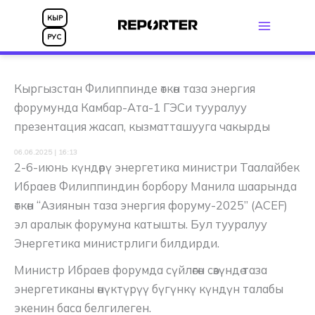
Skip
КЫР
to
РУС
content
Кыргызстан Филиппинде өткөн таза энергия
форумунда Камбар-Ата-1 ГЭСи тууралуу
презентация жасап, кызматташууга чакырды
06.06.2025 | 16:13
2-6-июнь күндөрү энергетика министри Таалайбек
Ибраев Филиппиндин борбору Манила шаарында
өткөн “Азиянын таза энергия форуму-2025” (ACEF)
эл аралык форумуна катышты. Бул тууралуу
Энергетика министрлиги билдирди.
Министр Ибраев форумда сүйлөгөн сөзүндө таза
энергетиканы өнүктүрүү бүгүнкү күндүн талабы
экенин баса белгилеген.