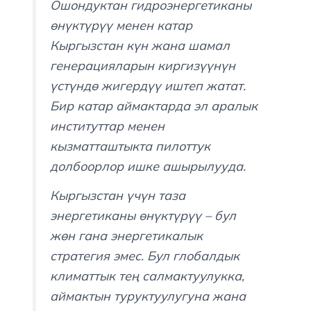
Ошондуктан гидроэнергетиканы
өнүктүрүү менен катар
Кыргызстан күн жана шамал
генерацияларын киргизүүнүн
үстүндө жигердүү иштеп жатат.
Бир катар аймактарда эл аралык
институттар менен
кызматташтыкта пилоттук
долбоорлор ишке ашырылууда.
Кыргызстан үчүн таза
энергетиканы өнүктүрүү – бул
жөн гана энергетикалык
стратегия эмес. Бул глобалдык
климаттык тең салмактуулукка,
аймактын туруктуулугуна жана