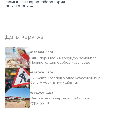
жамынган нарколаборатория
аныкталды →
Дагы көрүңүз
08.08.2026 | 15:16
Ош шаарында 249 орундуу заманбап
Перинаталдык борбор курулууда
08.08.2026 | 13:00
Бишкекте Тоголок Молдо көчөсүнүн бир
бөлүгү убактылуу жабылат
08.08.2026 | 12:33
Ошто жаңы сквер жана сейил бак
курулууда