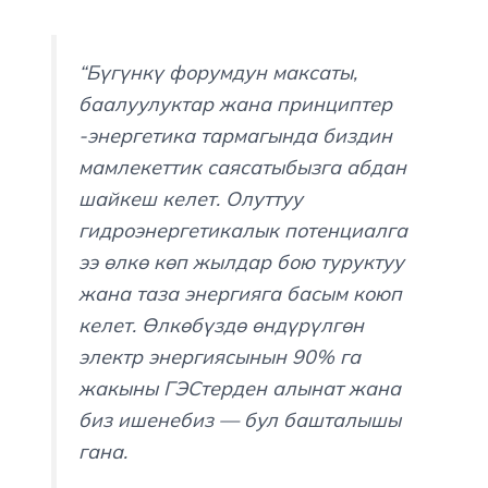
“Бүгүнкү форумдун максаты,
баалуулуктар жана принциптер
-энергетика тармагында биздин
мамлекеттик саясатыбызга абдан
шайкеш келет. Олуттуу
гидроэнергетикалык потенциалга
ээ өлкө көп жылдар бою туруктуу
жана таза энергияга басым коюп
келет. Өлкөбүздө өндүрүлгөн
электр энергиясынын 90% га
жакыны ГЭСтерден алынат жана
биз ишенебиз — бул башталышы
гана.